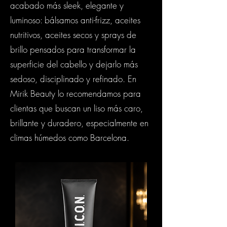
acabado más sleek, elegante y
luminoso: bálsamos anti-frizz, aceites
nutritivos, aceites secos y sprays de
brillo pensados para transformar la
superficie del cabello y dejarlo más
sedoso, disciplinado y refinado. En
Mirik Beauty lo recomendamos para
clientas que buscan un liso más caro,
brillante y duradero, especialmente en
climas húmedos como Barcelona.