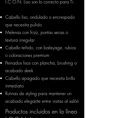
I.C.O.N. Liso son lo correcto para Ti:
Cabello liso, ondulado o encrespado
que necesita pulido
Melenas con frizz, puntas secas o
textura irregular
Cabello teñido, con balayage, rubios
o coloraciones premium
Peinados lisos con plancha, brushing o
acabado sleek
Cabello apagado que necesita brillo
inmediato
Rutinas de styling para mantener un
acabado elegante entre visitas al salón
Productos incluidos en la línea