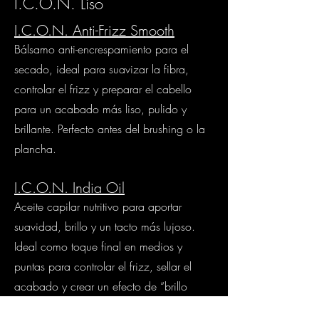
I.C.O.N. Liso
I.C.O.N. Anti-Frizz Smooth
Bálsamo anti-encrespamiento para el
secado, ideal para suavizar la fibra,
controlar el frizz y preparar el cabello
para un acabado más liso, pulido y
brillante. Perfecto antes del brushing o la
plancha.
I.C.O.N. India Oil
Aceite capilar nutritivo para aportar
suavidad, brillo y un tacto más lujoso.
Ideal como toque final en medios y
puntas para controlar el frizz, sellar el
acabado y crear un efecto de “brillo
caro”.