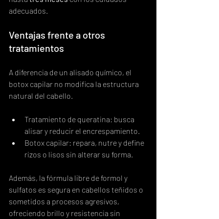
adecuados.
Ventajas frente a otros 
tratamientos
A diferencia de un alisado químico, el 
botox capilar no modifica la estructura 
natural del cabello.  
Tratamiento de queratina: busca 
alisar y reducir el encrespamiento.
Botox capilar: repara, nutre y define 
rizos o lisos sin alterar su forma.
Además, la fórmula libre de formol y 
sulfatos es segura en cabellos teñidos o 
sometidos a procesos agresivos, 
ofreciendo brillo y resistencia sin 