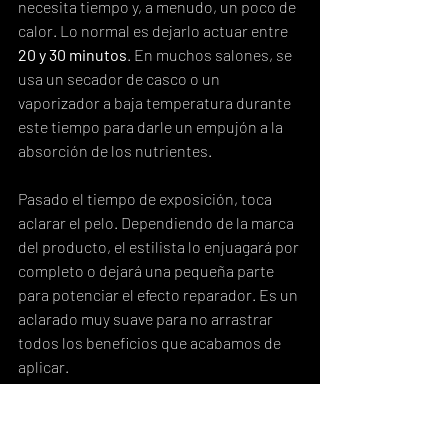
necesita tiempo y, a menudo, un poco de 
calor. Lo normal es dejarlo actuar entre 
20 y 30 minutos
. En muchos salones, se 
usa un secador de casco o un 
vaporizador a baja temperatura durante 
este tiempo para darle un empujón a la 
absorción de los nutrientes.
Pasado el tiempo de exposición, toca 
aclarar el pelo. Dependiendo de la marca 
del producto, el estilista lo enjuagará por 
completo o dejará una pequeña parte 
para potenciar el efecto reparador. Es un 
aclarado muy suave para no arrastrar 
todos los beneficios que acabamos de 
aplicar.
Llegamos al último paso, y uno de los 
más importantes: el sellado. Primero, se 