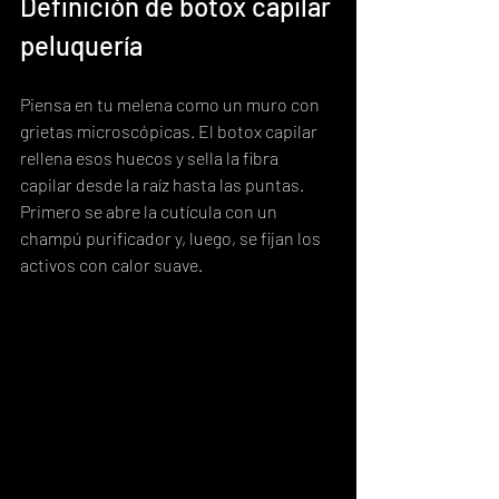
Definición de botox capilar 
peluquería
Piensa en tu melena como un muro con 
grietas microscópicas. El botox capilar 
rellena esos huecos y sella la fibra 
capilar desde la raíz hasta las puntas. 
Primero se abre la cutícula con un 
champú purificador y, luego, se fijan los 
activos con calor suave.