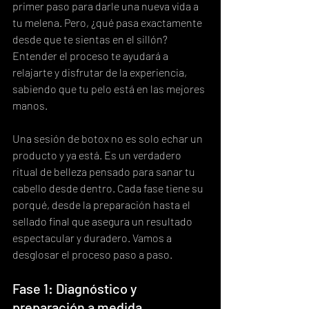
primer paso para darle una nueva vida a 
tu melena. Pero, ¿qué pasa exactamente 
desde que te sientas en el sillón? 
Entender el proceso te ayudará a 
relajarte y disfrutar de la experiencia, 
sabiendo que tu pelo está en las mejores 
manos.
Una sesión de botox no es solo echar un 
producto y ya está. Es un verdadero 
ritual de belleza pensado para sanar tu 
cabello desde dentro. Cada fase tiene su 
porqué, desde la preparación hasta el 
sellado final que asegura un resultado 
espectacular y duradero. Vamos a 
desglosar el proceso paso a paso.
Fase 1: Diagnóstico y 
preparación a medida