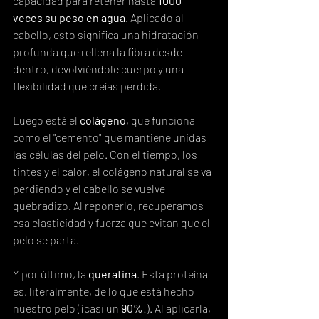
capacidad para retener hasta 
1000 
veces su peso en agua
. Aplicado al 
cabello, esto significa una hidratación 
profunda que rellena la fibra desde 
dentro, devolviéndole cuerpo y una 
flexibilidad que creías perdida.
Luego está el 
colágeno
, que funciona 
como el "cemento" que mantiene unidas 
las células del pelo. Con el tiempo, los 
tintes y el calor, el colágeno natural se va 
perdiendo y el cabello se vuelve 
quebradizo. Al reponerlo, recuperamos 
esa elasticidad y fuerza que evitan que el 
pelo se parta.
Y por último, la 
queratina
. Esta proteína 
es, literalmente, de lo que está hecho 
nuestro pelo (¡casi un 
90%
!). Al aplicarla, 