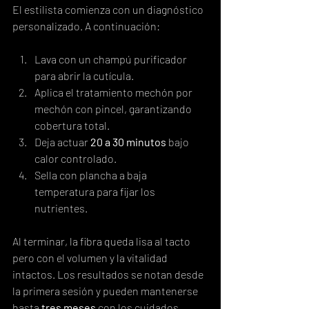
El estilista comienza con un diagnóstico 
personalizado. A continuación:
Lava con un champú purificador 
para abrir la cutícula.
Aplica el tratamiento mechón por 
mechón con pincel, garantizando 
cobertura total.
Deja actuar 
20 a 30 minutos
 bajo 
calor controlado.
Sella con plancha a baja 
temperatura para fijar los 
nutrientes.
Al terminar, la fibra queda lisa al tacto 
pero con el volumen y la vitalidad 
intactos. Los resultados se notan desde 
la primera sesión y pueden mantenerse 
hasta 
tres meses
 con los cuidados 