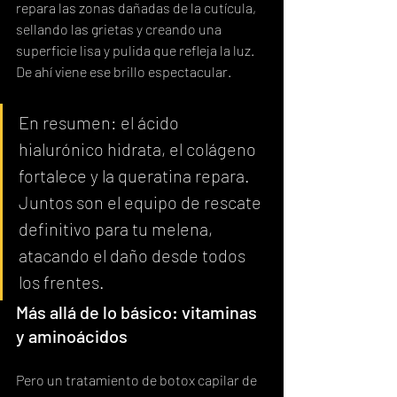
repara las zonas dañadas de la cutícula, 
sellando las grietas y creando una 
superficie lisa y pulida que refleja la luz. 
De ahí viene ese brillo espectacular.
En resumen: el ácido 
hialurónico hidrata, el colágeno 
fortalece y la queratina repara. 
Juntos son el equipo de rescate 
definitivo para tu melena, 
atacando el daño desde todos 
los frentes.
Más allá de lo básico: vitaminas 
y aminoácidos
Pero un tratamiento de botox capilar de 