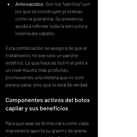
Aminoácidos
: Son los "ladrillos" con 
los que se construyen proteínas 
como la queratina. Su presencia 
ayuda a reforzar toda la estructura 
interna del cabello.
Esta combinación se asegura de que el 
tratamiento no sea solo un parche 
estético. Lo que hace es nutrir el pelo a 
un nivel mucho más profundo, 
promoviendo una melena que no solo 
parece sana, sino que lo está de verdad.
Componentes activos del botox 
capilar y sus beneficios
Para que veas de forma clara cómo cada 
ingrediente aporta su granito de arena, 