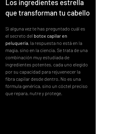
Los ingredientes estrella 
que transforman tu cabello
Si alguna vez te has preguntado cuál es 
el secreto del 
botox capilar en 
peluquería
, la respuesta no está en la 
magia, sino en la ciencia. Se trata de una 
combinación muy estudiada de 
ingredientes potentes, cada uno elegido 
por su capacidad para rejuvenecer la 
fibra capilar desde dentro. No es una 
fórmula genérica, sino un cóctel preciso 
que repara, nutre y protege.