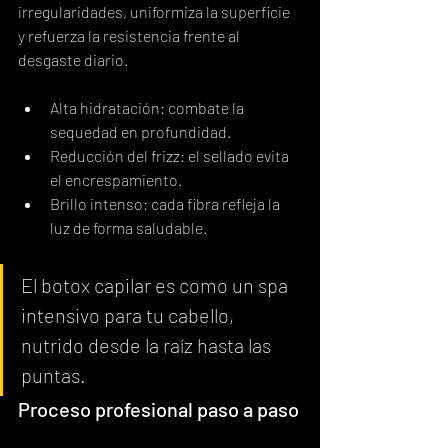
irregularidades, uniformiza la superficie 
y refuerza la resistencia frente al 
desgaste diario.
Alta hidratación: combate la 
sequedad en profundidad.
Reducción del frizz: el sellado evita 
el encrespamiento.
Brillo intenso: cada fibra refleja la 
luz de forma saludable.
El botox capilar es como un spa 
intensivo para tu cabello, 
nutrido desde la raíz hasta las 
puntas.
Proceso profesional paso a paso