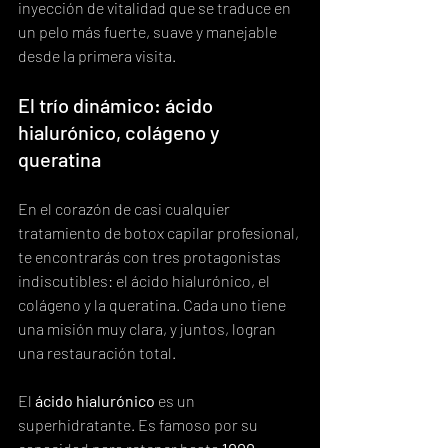
inyección de vitalidad que se traduce en 
un pelo más fuerte, suave y manejable 
desde la primera visita.
El trío dinámico: ácido 
hialurónico, colágeno y 
queratina
En el corazón de casi cualquier 
tratamiento de botox capilar profesional, 
te encontrarás con tres protagonistas 
indiscutibles: el ácido hialurónico, el 
colágeno y la queratina. Cada uno tiene 
una misión muy clara, y juntos, logran 
una restauración total.
El 
ácido hialurónico
 es un 
superhidratante. Es famoso por su 