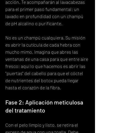
acción. Te acompañarán al lavacabezas 
para el primer paso fundamental: un 
lavado en profundidad con un champú 
de pH alcalino o purificante.
No es un champú cualquiera. Su misión 
es abrir la cutícula de cada hebra con 
mucho mimo. Imagina que abres las 
ventanas de una casa para que entre aire 
fresco; aquí lo que hacemos es abrir las 
"puertas" del cabello para que el cóctel 
de nutrientes del botox pueda llegar 
hasta el corazón de la fibra.
Fase 2: Aplicación meticulosa 
del tratamiento
Con el pelo limpio y listo, se retira el 
exceso de agua con una toalla. Debe 