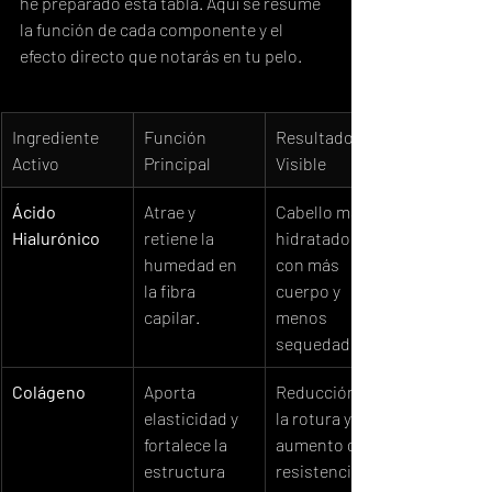
he preparado esta tabla. Aquí se resume 
la función de cada componente y el 
efecto directo que notarás en tu pelo.
Ingrediente 
Función 
Resultado 
Activo
Principal
Visible
Ácido 
Atrae y 
Cabello más 
Hialurónico
retiene la 
hidratado, 
humedad en 
con más 
la fibra 
cuerpo y 
capilar.
menos 
sequedad.
Colágeno
Aporta 
Reducción de 
elasticidad y 
la rotura y 
fortalece la 
aumento de la 
estructura 
resistencia.