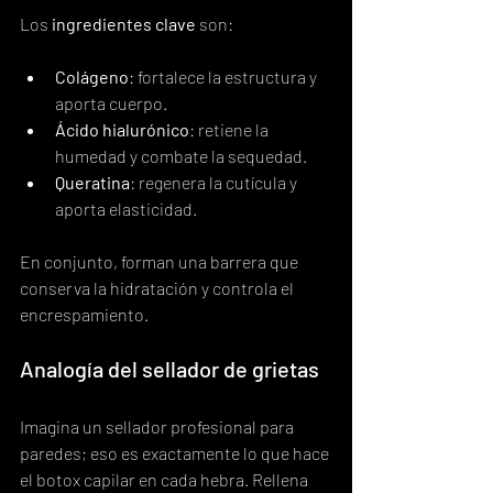
Los 
ingredientes clave
 son:
Colágeno
: fortalece la estructura y 
aporta cuerpo.
Ácido hialurónico
: retiene la 
humedad y combate la sequedad.
Queratina
: regenera la cutícula y 
aporta elasticidad.
En conjunto, forman una barrera que 
conserva la hidratación y controla el 
encrespamiento.
Analogía del sellador de grietas
Imagina un sellador profesional para 
paredes; eso es exactamente lo que hace 
el botox capilar en cada hebra. Rellena 