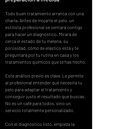
Todo buen tratamiento arranca con una 
charla. Antes de mojarte el pelo, un 
estilista profesional se sentará contigo 
para hacer un diagnóstico. Mirará de 
cerca el estado de tu melena, su 
porosidad, cómo de elástico está y te 
preguntará por tu rutina en casa y los 
tratamientos químicos que te has hecho.
Este análisis previo es clave. Le permite 
al profesional entender qué necesita tu 
pelo para adaptar el tratamiento y 
conseguir justo el resultado que buscas. 
No es un café para todos, sino un 
servicio totalmente personalizado.
Con el diagnóstico listo, empieza la 