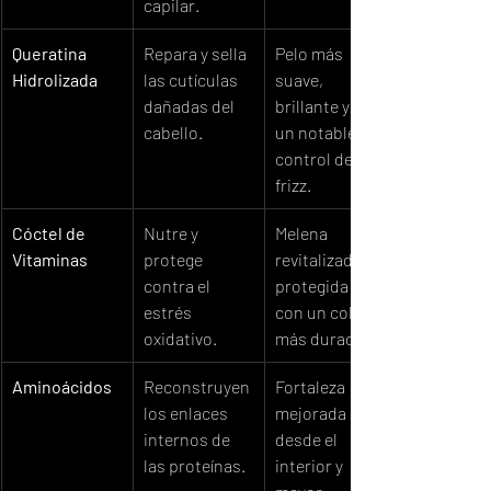
capilar.
Queratina 
Repara y sella 
Pelo más 
Hidrolizada
las cutículas 
suave, 
dañadas del 
brillante y con 
cabello.
un notable 
control del 
frizz.
Cóctel de 
Nutre y 
Melena 
Vitaminas
protege 
revitalizada, 
contra el 
protegida y 
estrés 
con un color 
oxidativo.
más duradero.
Aminoácidos
Reconstruyen 
Fortaleza 
los enlaces 
mejorada 
internos de 
desde el 
las proteínas.
interior y 