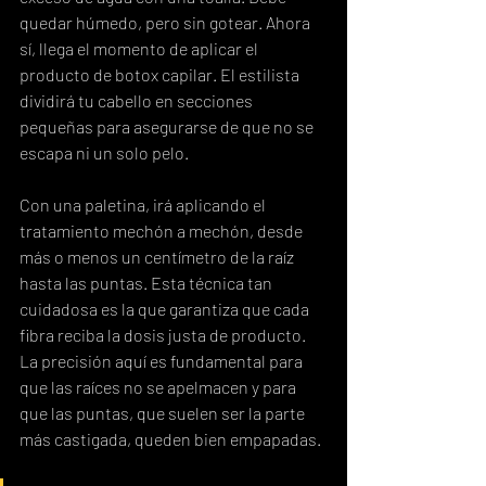
quedar húmedo, pero sin gotear. Ahora 
sí, llega el momento de aplicar el 
producto de botox capilar. El estilista 
dividirá tu cabello en secciones 
pequeñas para asegurarse de que no se 
escapa ni un solo pelo.
Con una paletina, irá aplicando el 
tratamiento mechón a mechón, desde 
más o menos un centímetro de la raíz 
hasta las puntas. Esta técnica tan 
cuidadosa es la que garantiza que cada 
fibra reciba la dosis justa de producto. 
La precisión aquí es fundamental para 
que las raíces no se apelmacen y para 
que las puntas, que suelen ser la parte 
más castigada, queden bien empapadas.