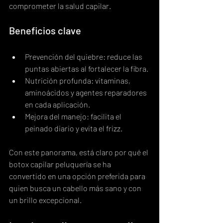
comprometer la salud capilar.
Beneficios clave
Prevención del quiebre: reduce las 
puntas abiertas al fortalecer la fibra.
Nutrición profunda: vitaminas, 
aminoácidos y agentes reparadores 
en cada aplicación.
Mejora del manejo: facilita el 
peinado diario y evita el frizz.
Con este panorama, está claro por qué el 
botox capilar peluquería se ha 
convertido en una opción preferida para 
quien busca un cabello más sano y con 
un brillo excepcional.