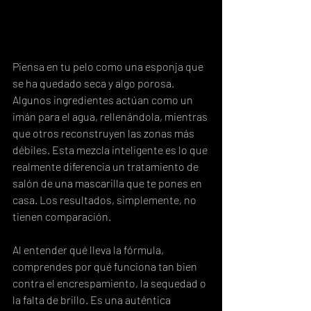
Piensa en tu pelo como una esponja que 
se ha quedado seca y algo porosa. 
Algunos ingredientes actúan como un 
imán para el agua, rellenándola, mientras 
que otros reconstruyen las zonas más 
débiles. Esta mezcla inteligente es lo que 
realmente diferencia un tratamiento de 
salón de una mascarilla que te pones en 
casa. Los resultados, simplemente, no 
tienen comparación.
Al entender qué lleva la fórmula, 
comprendes por qué funciona tan bien 
contra el encrespamiento, la sequedad o 
la falta de brillo. Es una auténtica 