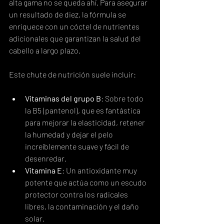
alta gama no se queda ahí. Para asegurar 
un resultado de diez, la fórmula se 
enriquece con un cóctel de nutrientes 
adicionales que garantizan la salud del 
cabello a largo plazo.
Este chute de nutrición suele incluir:
Vitaminas del grupo B
: Sobre todo 
la B5 (pantenol), que es fantástica 
para mejorar la elasticidad, retener 
la humedad y dejar el pelo 
increíblemente suave y fácil de 
desenredar.
Vitamina E
: Un antioxidante muy 
potente que actúa como un escudo 
protector contra los radicales 
libres, la contaminación y el daño 
solar.