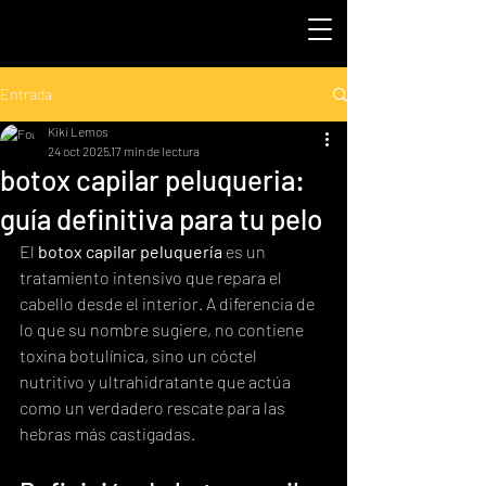
Entrada
Kiki Lemos
24 oct 2025
17 min de lectura
botox capilar peluqueria:
guía definitiva para tu pelo
El 
botox capilar peluquería
 es un 
tratamiento intensivo que repara el 
cabello desde el interior. A diferencia de 
lo que su nombre sugiere, no contiene 
toxina botulínica, sino un cóctel 
nutritivo y ultrahidratante que actúa 
como un verdadero rescate para las 
hebras más castigadas.