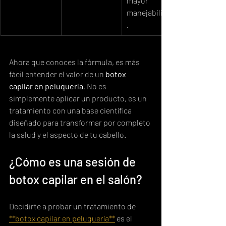
mayor 
manejabilidad
.
Ahora que conoces la fórmula, es más 
fácil entender el valor de un 
botox 
capilar en peluquería
. No es 
simplemente aplicar un producto, es un 
tratamiento con una base científica 
diseñado para transformar por completo 
la salud y el aspecto de tu cabello.
¿Cómo es una sesión de 
botox capilar en el salón?
Decidirte a probar un tratamiento de 
**botox capilar en peluquería**
 es el 