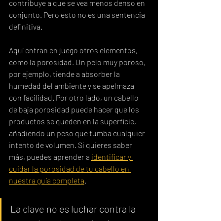
contribuye a que se vea menos denso en 
conjunto. Pero esto no es una sentencia 
definitiva.
Aquí entran en juego otros elementos, 
como la porosidad. Un pelo muy poroso, 
por ejemplo, tiende a absorber la 
humedad del ambiente y se apelmaza 
con facilidad. Por otro lado, un cabello 
de baja porosidad puede hacer que los 
productos se queden en la superficie, 
añadiendo un peso que tumba cualquier 
intento de volumen. Si quieres saber 
más, puedes aprender a 
identificar y 
cuidar la porosidad de tu cabello en 
nuestra guía completa
.
La clave no es luchar contra la 