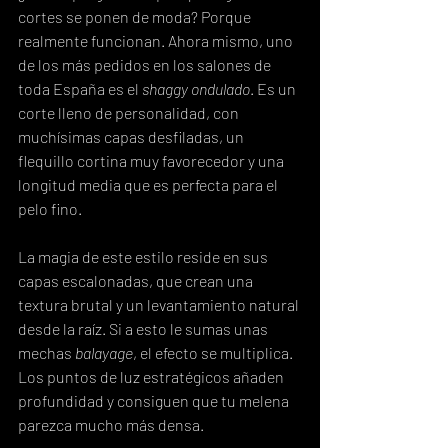
cortes se ponen de moda? Porque 
realmente funcionan. Ahora mismo, uno 
de los más pedidos en los salones de 
toda España es el 
shaggy ondulado
. Es un 
corte lleno de personalidad, con 
muchísimas capas desfiladas, un 
flequillo cortina muy favorecedor y una 
longitud media que es perfecta para el 
pelo fino.
La magia de este estilo reside en sus 
capas escalonadas, que crean una 
textura brutal y un levantamiento natural 
desde la raíz. Si a esto le sumas unas 
mechas 
balayage
, el efecto se multiplica. 
Los puntos de luz estratégicos añaden 
profundidad y consiguen que tu melena 
parezca mucho más densa.