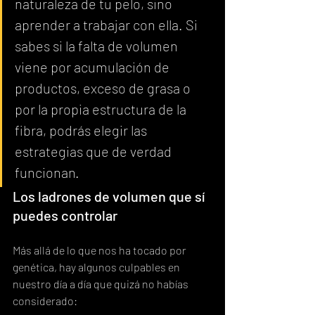
naturaleza de tu pelo, sino 
aprender a trabajar con ella. Si 
sabes si la falta de volumen 
viene por acumulación de 
productos, exceso de grasa o 
por la propia estructura de la 
fibra, podrás elegir las 
estrategias que de verdad 
funcionan.
Los ladrones de volumen que sí 
puedes controlar
Más allá de lo que nos ha tocado por 
genética, hay algunos culpables en 
nuestro día a día que quizá no habías 
considerado: