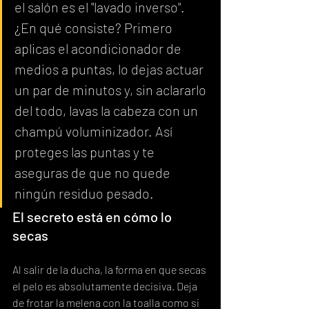
el salón es el "lavado inverso". 
¿En qué consiste? Primero 
aplicas el acondicionador de 
medios a puntas, lo dejas actuar 
un par de minutos y, sin aclararlo 
del todo, lavas la cabeza con un 
champú voluminizador. Así 
proteges las puntas y te 
aseguras de que no quede 
ningún residuo pesado.
El secreto está en cómo lo 
secas
Al salir de la ducha, la forma en que secas 
el pelo es absolutamente decisiva. Deja 
de frotar la melena con la toalla como si 