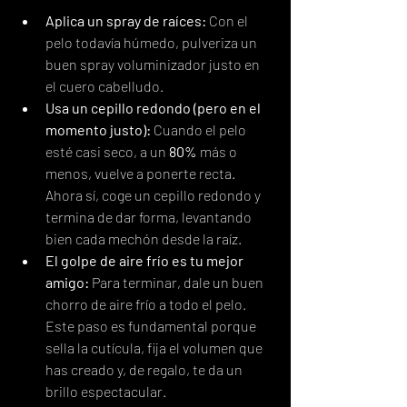
Aplica un spray de raíces:
 Con el 
pelo todavía húmedo, pulveriza un 
buen spray voluminizador justo en 
el cuero cabelludo.
Usa un cepillo redondo (pero en el 
momento justo):
 Cuando el pelo 
esté casi seco, a un 
80%
 más o 
menos, vuelve a ponerte recta. 
Ahora sí, coge un cepillo redondo y 
termina de dar forma, levantando 
bien cada mechón desde la raíz.
El golpe de aire frío es tu mejor 
amigo:
 Para terminar, dale un buen 
chorro de aire frío a todo el pelo. 
Este paso es fundamental porque 
sella la cutícula, fija el volumen que 
has creado y, de regalo, te da un 
brillo espectacular.