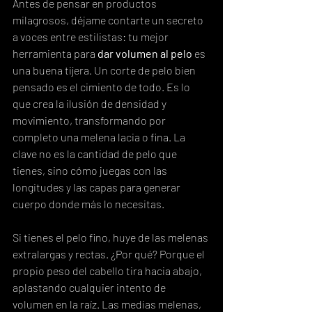
Antes de pensar en productos 
milagrosos, déjame contarte un secreto 
a voces entre estilistas: tu mejor 
herramienta para 
dar volumen al pelo
 es 
una buena tijera. Un corte de pelo bien 
pensado es el cimiento de todo. Es lo 
que crea la ilusión de densidad y 
movimiento, transformando por 
completo una melena lacia o fina. La 
clave no es la cantidad de pelo que 
tienes, sino cómo juegas con las 
longitudes y las capas para generar 
cuerpo donde más lo necesitas.
Si tienes el pelo fino, huye de las melenas 
extralargas y rectas. ¿Por qué? Porque el 
propio peso del cabello tira hacia abajo, 
aplastando cualquier intento de 
volumen en la raíz. Las medias melenas, 