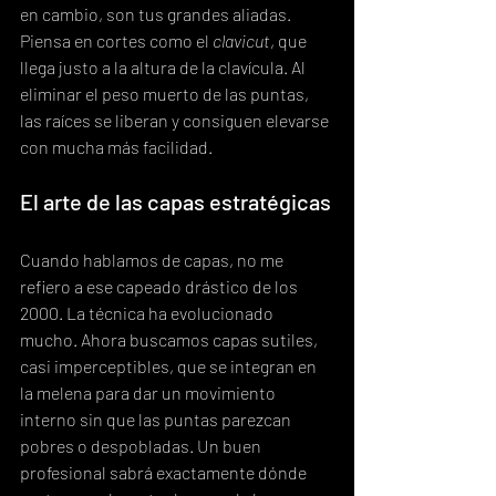
en cambio, son tus grandes aliadas. 
Piensa en cortes como el 
clavicut
, que 
llega justo a la altura de la clavícula. Al 
eliminar el peso muerto de las puntas, 
las raíces se liberan y consiguen elevarse 
con mucha más facilidad.
El arte de las capas estratégicas
Cuando hablamos de capas, no me 
refiero a ese capeado drástico de los 
2000. La técnica ha evolucionado 
mucho. Ahora buscamos capas sutiles, 
casi imperceptibles, que se integran en 
la melena para dar un movimiento 
interno sin que las puntas parezcan 
pobres o despobladas. Un buen 
profesional sabrá exactamente dónde 