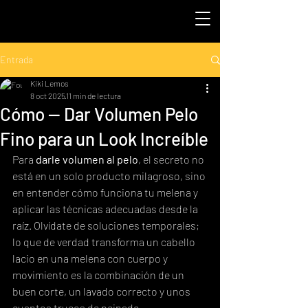
Entrada
Kiki Lemos
8 oct 2025
11 min de lectura
Cómo — Dar Volumen Pelo
Fino para un Look Increíble
Para 
darle volumen al pelo
, el secreto no 
está en un solo producto milagroso, sino 
en entender cómo funciona tu melena y 
aplicar las técnicas adecuadas desde la 
raíz. Olvídate de soluciones temporales; 
lo que de verdad transforma un cabello 
lacio en una melena con cuerpo y 
movimiento es la combinación de un 
buen corte, un lavado correcto y unos 
cuantos trucos de peinado.