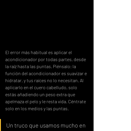
El error más habitual es aplicar el 
acondicionador por todas partes, desde 
la raíz hasta las puntas. Piénsalo: la 
función del acondicionador es suavizar e 
hidratar, y tus raíces no lo necesitan. Al 
aplicarlo en el cuero cabelludo, solo 
estás añadiendo un peso extra que 
apelmaza el pelo y le resta vida. Céntrate 
solo en los medios y las puntas.
Un truco que usamos mucho en 