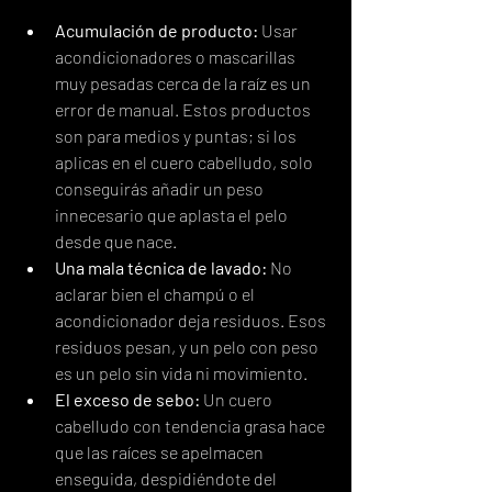
Acumulación de producto:
 Usar 
acondicionadores o mascarillas 
muy pesadas cerca de la raíz es un 
error de manual. Estos productos 
son para medios y puntas; si los 
aplicas en el cuero cabelludo, solo 
conseguirás añadir un peso 
innecesario que aplasta el pelo 
desde que nace.
Una mala técnica de lavado:
 No 
aclarar bien el champú o el 
acondicionador deja residuos. Esos 
residuos pesan, y un pelo con peso 
es un pelo sin vida ni movimiento.
El exceso de sebo:
 Un cuero 
cabelludo con tendencia grasa hace 
que las raíces se apelmacen 
enseguida, despidiéndote del 