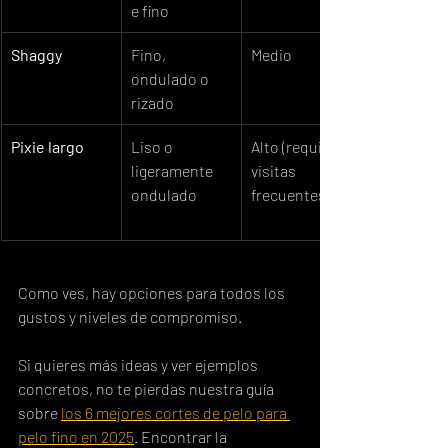
e fino
Shaggy
Fino, 
Medio
ondulado o 
rizado
Pixie largo
Liso o 
Alto (requiere 
ligeramente 
visitas 
ondulado
frecuentes)
Como ves, hay opciones para todos los 
gustos y niveles de compromiso.
Si quieres más ideas y ver ejemplos 
concretos, no te pierdas nuestra guía 
sobre 
los 6 mejores cortes de pelo para 
pelo fino en 2025
. Encontrar la 