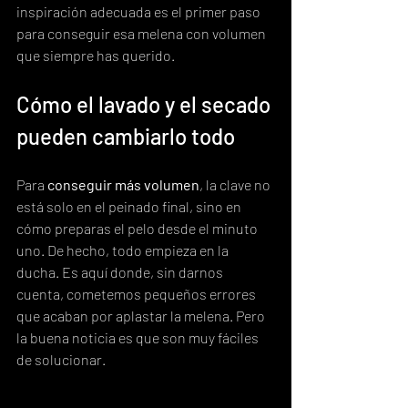
inspiración adecuada es el primer paso 
para conseguir esa melena con volumen 
que siempre has querido.
Cómo el lavado y el secado 
pueden cambiarlo todo
Para 
conseguir más volumen
, la clave no 
está solo en el peinado final, sino en 
cómo preparas el pelo desde el minuto 
uno. De hecho, todo empieza en la 
ducha. Es aquí donde, sin darnos 
cuenta, cometemos pequeños errores 
que acaban por aplastar la melena. Pero 
la buena noticia es que son muy fáciles 
de solucionar.