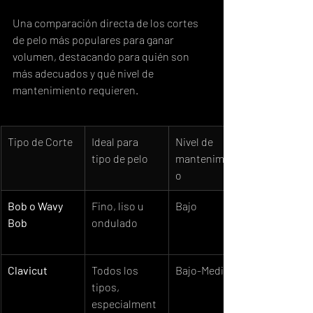
Una comparación directa de los cortes 
de pelo más populares para ganar 
volumen, destacando para quién son 
más adecuados y qué nivel de 
mantenimiento requieren.
Tipo de Corte
Ideal para 
Nivel de 
tipo de pelo
mantenimient
o
Bob o Wavy 
Fino, liso u 
Bajo
Bob
ondulado
Clavicut
Todos los 
Bajo-Medio
tipos, 
especialment