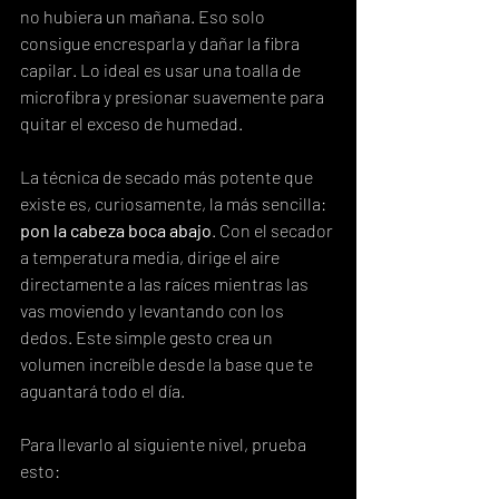
no hubiera un mañana. Eso solo 
consigue encresparla y dañar la fibra 
capilar. Lo ideal es usar una toalla de 
microfibra y presionar suavemente para 
quitar el exceso de humedad.
La técnica de secado más potente que 
existe es, curiosamente, la más sencilla: 
pon la cabeza boca abajo
. Con el secador 
a temperatura media, dirige el aire 
directamente a las raíces mientras las 
vas moviendo y levantando con los 
dedos. Este simple gesto crea un 
volumen increíble desde la base que te 
aguantará todo el día.
Para llevarlo al siguiente nivel, prueba 
esto: