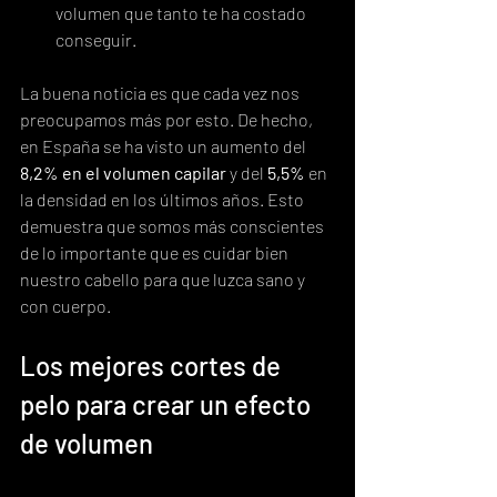
volumen que tanto te ha costado 
conseguir.
La buena noticia es que cada vez nos 
preocupamos más por esto. De hecho, 
en España se ha visto un aumento del 
8,2% en el volumen capilar
 y del 
5,5%
 en 
la densidad en los últimos años. Esto 
demuestra que somos más conscientes 
de lo importante que es cuidar bien 
nuestro cabello para que luzca sano y 
con cuerpo.
Los mejores cortes de 
pelo para crear un efecto 
de volumen