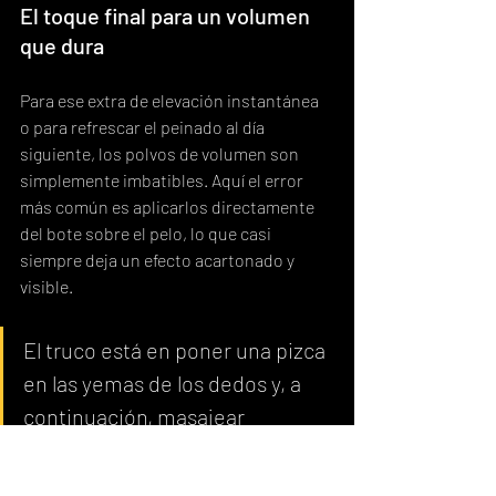
El toque final para un volumen 
que dura
Para ese extra de elevación instantánea 
o para refrescar el peinado al día 
siguiente, los polvos de volumen son 
simplemente imbatibles. Aquí el error 
más común es aplicarlos directamente 
del bote sobre el pelo, lo que casi 
siempre deja un efecto acartonado y 
visible.
El truco está en poner una pizca 
en las yemas de los dedos y, a 
continuación, masajear 
suavemente las raíces. Así 
distribuyes el producto de forma 