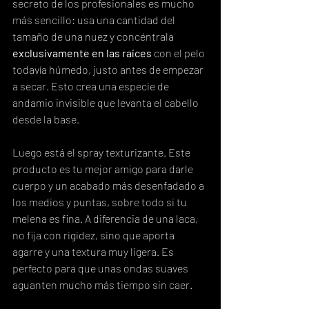
secreto de los profesionales es mucho 
más sencillo: usa una cantidad del 
tamaño de una nuez y concéntrala 
exclusivamente en las raíces
 con el pelo 
todavía húmedo, justo antes de empezar 
a secar. Esto crea una especie de 
andamio invisible que levanta el cabello 
desde la base.
Luego está el spray texturizante. Este 
producto es tu mejor amigo para darle 
cuerpo y un acabado más desenfadado a 
los medios y puntas, sobre todo si tu 
melena es fina. A diferencia de una laca, 
no fija con rigidez, sino que aporta 
agarre y una textura muy ligera. Es 
perfecto para que unas ondas suaves 
aguanten mucho más tiempo sin caer.