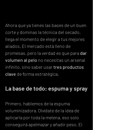
Ahora que ya tienes las bases de un buen 
corte y dominas la técnica del secado, 
llega el momento de elegir a tus mejores 
aliados. El mercado está lleno de 
promesas, pero la verdad es que para 
dar 
volumen al pelo
 no necesitas un arsenal 
infinito, sino saber usar 
tres productos 
clave
 de forma estratégica.
La base de todo: espuma y spray
Primero, hablemos de la espuma 
voluminizadora. Olvídate de la idea de 
aplicarla por toda la melena, eso solo 
conseguirá apelmazar y añadir peso. El 