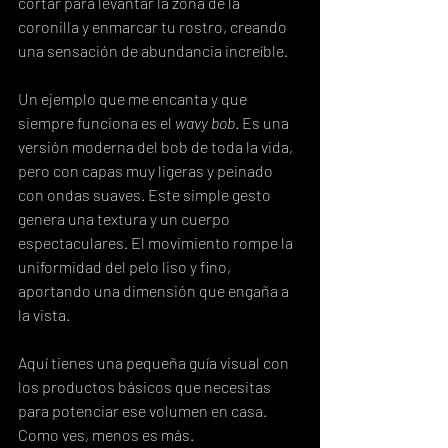
cortar para levantar la zona de la 
coronilla y enmarcar tu rostro, creando 
una sensación de abundancia increíble.
Un ejemplo que me encanta y que 
siempre funciona es el 
wavy bob
. Es una 
versión moderna del bob de toda la vida, 
pero con capas muy ligeras y peinado 
con ondas suaves. Este simple gesto 
genera una textura y un cuerpo 
espectaculares. El movimiento rompe la 
uniformidad del pelo liso y fino, 
aportando una dimensión que engaña a 
la vista.
Aquí tienes una pequeña guía visual con 
los productos básicos que necesitas 
para potenciar ese volumen en casa. 
Como ves, menos es más.