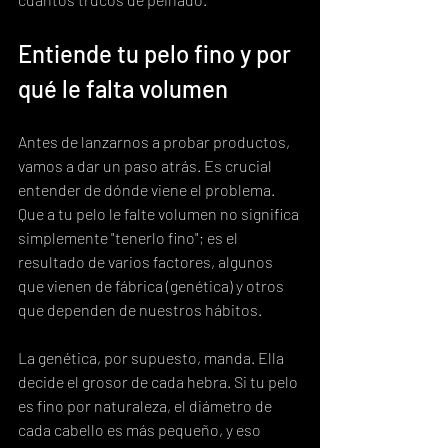
Entiende tu pelo fino y por 
qué le falta volumen
Antes de lanzarnos a probar productos, 
vamos a dar un paso atrás. Es crucial 
entender de dónde viene el problema. 
Que a tu pelo le falte volumen no significa 
simplemente "tenerlo fino"; es el 
resultado de varios factores, algunos 
que vienen de fábrica (genética) y otros 
que dependen de nuestros hábitos.
La genética, por supuesto, manda. Ella 
decide el grosor de cada hebra. Si tu pelo 
es fino por naturaleza, el diámetro de 
cada cabello es más pequeño, y eso 