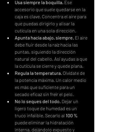
Usa siempre la boquilla.
 Ese 
accesorio que suele quedarse en la 
caja es clave. Concentra el aire para 
que puedas dirigirlo y alisar la 
cutícula en una sola dirección.
Apunta hacia abajo, siempre.
 El aire 
debe fluir desde la raíz hacia las 
puntas, siguiendo la dirección 
natural del cabello. Así ayudas a que 
la cutícula se cierre y quede plana.
Regula la temperatura.
 Olvídate de 
la potencia máxima. Un calor medio 
es más que suficiente para un 
secado eficaz sin freír el pelo.
No lo seques del todo.
 Dejar un 
ligero toque de humedad es un 
truco infalible. Secarlo al 
100 %
puede eliminar la hidratación 
interna, dejándolo expuesto y 