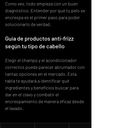
Como ves, todo empieza con un buen 
diagnóstico. Entender por qué tu pelo se 
encrespa es el primer paso para poder 
solucionarlo de verdad.
Guía de productos anti-frizz 
según tu tipo de cabello
Elegir el champú y el acondicionador 
correctos puede parecer abrumador con 
tantas opciones en el mercado. Esta 
tabla te ayudará a identificar qué 
ingredientes y beneficios buscar para 
dar en el clavo y combatir el 
encrespamiento de manera eficaz desde 
el lavado.