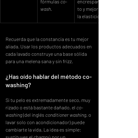
fórmulas 
co-
encrespamien
wash
.
to y mejoran 
la elasticidad.
Recuerda que la constancia es tu mejor 
aliada. Usar los productos adecuados en 
cada lavado construye una base sólida 
para una melena sana y sin frizz.
¿Has oído hablar del método co-
washing?
Si tu pelo es extremadamente seco, muy 
rizado o está bastante dañado, el 
co-
washing
 (del inglés 
conditioner washing
, o 
lavar solo con acondicionador) puede 
cambiarte la vida. La idea es simple: 
sustituyes el champú por un 