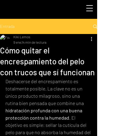
Entrada
Kiki Lemos
9 ene
14 min de lectura
Cómo quitar el
encrespamiento del pelo
con trucos que sí funcionan
Deshacerse del encrespamiento es 
totalmente posible. La clave no es un 
único producto milagroso, sino una 
rutina bien pensada que combine una 
hidratación profunda con una buena 
protección contra la humedad
. El 
objetivo es simple: sellar la cutícula del 
pelo para que no absorba la humedad del 