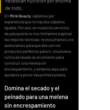
necesitan nutrición por encima 
de todo.
En 
Mirik Beauty
, sabemos por 
experiencia que no hay dos cabellos 
iguales. Por eso, en nuestros servicios 
de peluquería no nos limitamos a aplicar 
las mejores técnicas; te escuchamos y te 
asesoramos para que des con los 
productos perfectos para ti. Una buena 
rutina de lavado es el cimiento para 
construir una melena sin 
encrespamiento, y estamos aquí para 
ayudarte a poner esa primera piedra.
Domina el secado y el 
peinado para una melena 
sin encrespamiento