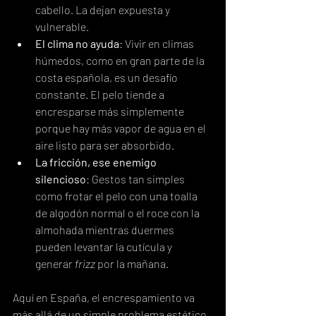
cabello. La dejan expuesta y 
vulnerable.
El clima no ayuda
: Vivir en climas 
húmedos, como en gran parte de la 
costa española, es un desafío 
constante. El pelo tiende a 
encresparse más simplemente 
porque hay más vapor de agua en el 
aire listo para ser absorbido.
La fricción, ese enemigo 
silencioso
: Gestos tan simples 
como frotar el pelo con una toalla 
de algodón normal o el roce con la 
almohada mientras duermes 
pueden levantar la cutícula y 
generar 
frizz
 por la mañana.
Aquí en España, el encrespamiento va 
más allá de un simple problema estético. 