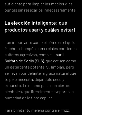
suficiente para limpiar los medios y las 
puntas sin resecarlos innecesariamente.
La elección inteligente: qué 
productos usar (y cuáles evitar)
Tan importante como el cómo es el qué. 
Muchos champús comerciales contienen 
sulfatos agresivos, como el 
Lauril 
Sulfato de Sodio (SLS)
, que actúan como 
un detergente potente. Sí, limpian, pero 
se llevan por delante la grasa natural que 
tu pelo necesita, dejándolo seco y 
expuesto. Lo mismo pasa con ciertos 
alcoholes, que literalmente evaporan la 
humedad de la fibra capilar.
Para blindar tu melena contra el frizz, 