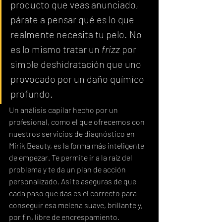
producto que veas anunciado, 
párate a pensar qué es lo que 
realmente necesita tu pelo. No 
es lo mismo tratar un 
frizz
 por 
simple deshidratación que uno 
provocado por un daño químico 
profundo.
Un análisis capilar hecho por un 
profesional, como el que ofrecemos con 
nuestros servicios de diagnóstico en 
Mirik Beauty, es la forma más inteligente 
de empezar. Te permite ir a la raíz del 
problema y te da un plan de acción 
personalizado. Así te aseguras de que 
cada paso que das es el correcto para 
conseguir esa melena suave, brillante y, 
por fin, libre de encrespamiento.