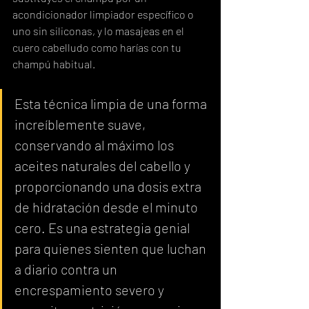
acondicionador limpiador específico o 
uno sin siliconas, y lo masajeas en el 
cuero cabelludo como harías con tu 
champú habitual.
Esta técnica limpia de una forma 
increíblemente suave, 
conservando al máximo los 
aceites naturales del cabello y 
proporcionando una dosis extra 
de hidratación desde el minuto 
cero. Es una estrategia genial 
para quienes sienten que luchan 
a diario contra un 
encrespamiento severo y 