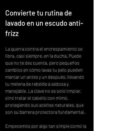
Convierte tu rutina de 
lavado en un escudo anti-
frizz
La guerra contra el encrespamiento se 
libra, casi siempre, en la ducha. Puede 
que no te des cuenta, pero pequeños 
cambios en cómo lavas tu pelo pueden 
marcar un antes y un después, llevando 
tu melena de rebelde a sedosa y 
manejable. La clave no es solo limpiar, 
sino tratar el cabello con mimo, 
protegiendo sus aceites naturales, que 
son su barrera protectora fundamental.
Empecemos por algo tan simple como la 