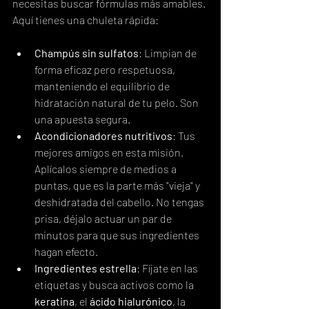
necesitas buscar fórmulas más amables. 
Aquí tienes una chuleta rápida:
Champús sin sulfatos
: Limpian de 
forma eficaz pero respetuosa, 
manteniendo el equilibrio de 
hidratación natural de tu pelo. Son 
una apuesta segura.
Acondicionadores nutritivos
: Tus 
mejores amigos en esta misión. 
Aplícalos siempre de medios a 
puntas, que es la parte más "vieja" y 
deshidratada del cabello. No tengas 
prisa, déjalo actuar un par de 
minutos para que sus ingredientes 
hagan efecto.
Ingredientes estrella
: Fíjate en las 
etiquetas y busca activos como la 
keratina
, el 
ácido hialurónico
, la 