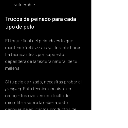
vulnerable.
Trucos de peinado para cada 
tipo de pelo
El toque final del peinado es lo que 
mantendrá el 
frizz
 a raya durante horas. 
La técnica ideal, por supuesto, 
dependerá de la textura natural de tu 
melena.
Si tu pelo es rizado, necesitas probar el 
plopping
. Esta técnica consiste en 
recoger los rizos en una toalla de 
microfibra sobre la cabeza justo 
después de aplicar los productos de 
definición. Ayuda a que los rizos se 
formen sin que la gravedad los estire, 