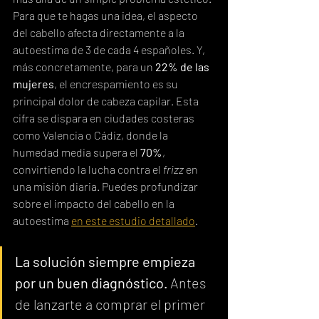
Para que te hagas una idea, el aspecto 
del cabello afecta directamente a la 
autoestima de 3 de cada 4 españoles. Y, 
más concretamente, para un 
22% de las 
mujeres
, el encrespamiento es su 
principal dolor de cabeza capilar. Esta 
cifra se dispara en ciudades costeras 
como Valencia o Cádiz, donde la 
humedad media supera el 
70%
, 
convirtiendo la lucha contra el 
frizz
 en 
una misión diaria. Puedes profundizar 
sobre el impacto del cabello en la 
autoestima 
en este estudio detallado
.
La solución siempre empieza 
por un buen diagnóstico.
 Antes 
de lanzarte a comprar el primer 