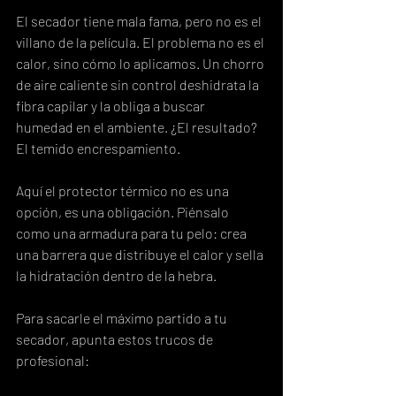
El secador tiene mala fama, pero no es el 
villano de la película. El problema no es el 
calor, sino cómo lo aplicamos. Un chorro 
de aire caliente sin control deshidrata la 
fibra capilar y la obliga a buscar 
humedad en el ambiente. ¿El resultado? 
El temido encrespamiento.
Aquí el protector térmico no es una 
opción, es una obligación. Piénsalo 
como una armadura para tu pelo: crea 
una barrera que distribuye el calor y sella 
la hidratación dentro de la hebra.
Para sacarle el máximo partido a tu 
secador, apunta estos trucos de 
profesional: