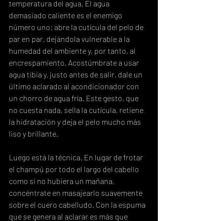
temperatura del agua. El agua 
demasiado caliente es el enemigo 
número uno: abre la cutícula del pelo de 
par en par, dejándola vulnerable a la 
humedad del ambiente y, por tanto, al 
encrespamiento. Acostúmbrate a usar 
agua tibia y, justo antes de salir, dale un 
último aclarado al acondicionador con 
un chorro de agua fría. Este gesto, que 
no cuesta nada, sella la cutícula, retiene 
la hidratación y deja el pelo mucho más 
liso y brillante.
Luego está la técnica. En lugar de frotar 
el champú por todo el largo del cabello 
como si no hubiera un mañana, 
concéntrate en masajearlo suavemente 
sobre el cuero cabelludo. Con la espuma 
que se genera al aclarar es más que 