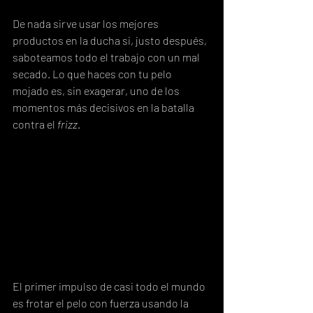
De nada sirve usar los mejores 
productos en la ducha si, justo después, 
saboteamos todo el trabajo con un mal 
secado. Lo que haces con tu pelo 
mojado es, sin exagerar, uno de los 
momentos más decisivos en la batalla 
contra el 
frizz
.
El primer impulso de casi todo el mundo 
es frotar el pelo con fuerza usando la 