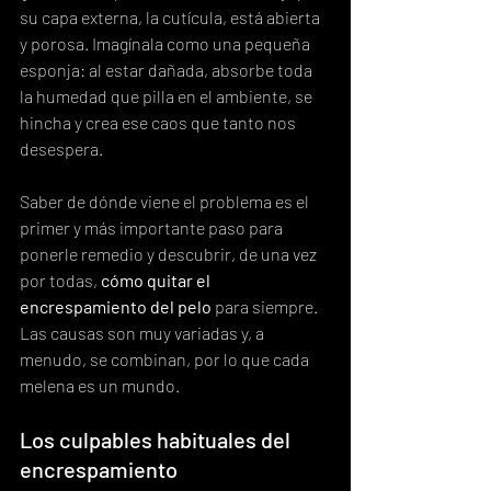
su capa externa, la cutícula, está abierta 
y porosa. Imagínala como una pequeña 
esponja: al estar dañada, absorbe toda 
la humedad que pilla en el ambiente, se 
hincha y crea ese caos que tanto nos 
desespera.
Saber de dónde viene el problema es el 
primer y más importante paso para 
ponerle remedio y descubrir, de una vez 
por todas, 
cómo quitar el 
encrespamiento del pelo
 para siempre. 
Las causas son muy variadas y, a 
menudo, se combinan, por lo que cada 
melena es un mundo.
Los culpables habituales del 
encrespamiento