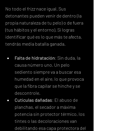
No todo el 
frizz
 nace igual. Sus 
detonantes pueden venir de dentro (la 
propia naturaleza de tu pelo) o de fuera 
(tus hábitos y el entorno). Si logras 
identificar qué es lo que más te afecta, 
tendrás media batalla ganada.
Falta de hidratación
: Sin duda, la 
causa número uno. Un pelo 
sediento siempre va a buscar esa 
humedad en el aire, lo que provoca 
que la fibra capilar se hinche y se 
descontrole.
Cutículas dañadas
: El abuso de 
planchas, el secador a máxima 
potencia sin protector térmico, los 
tintes o las decoloraciones van 
debilitando esa capa protectora del 