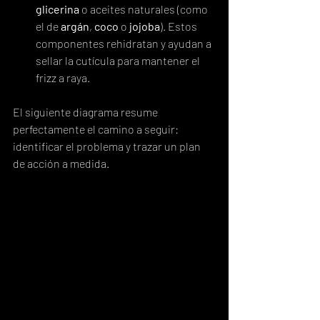
glicerina
 o aceites naturales (como 
el de 
argán
, 
coco
 o 
jojoba
). Estos 
componentes rehidratan y ayudan a 
sellar la cutícula para mantener el 
frizz a raya.
El siguiente diagrama resume 
perfectamente el camino a seguir: 
identificar el problema y trazar un plan 
de acción a medida.