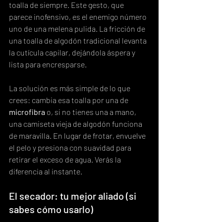
toalla de siempre. Este gesto, que 
parece inofensivo, es el enemigo número 
uno de una melena pulida. La fricción de 
una toalla de algodón tradicional levanta 
la cutícula capilar, dejándola áspera y 
lista para encresparse.
La solución es más simple de lo que 
crees: cambia esa toalla por una de 
microfibra
 o, si no tienes una a mano, 
una camiseta vieja de algodón funciona 
de maravilla. En lugar de frotar, envuelve 
el pelo y presiona con suavidad para 
retirar el exceso de agua. Verás la 
diferencia al instante.
El secador: tu mejor aliado (si 
sabes cómo usarlo)