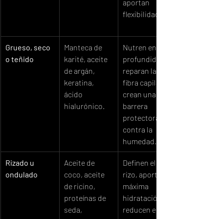
aportan 
flexibilidad.
Grueso, seco 
Manteca de 
Nutren en 
o teñido
karité, aceite 
profundidad, 
de argán, 
reparan la 
keratina, 
fibra capilar y 
ácido 
crean una 
hialurónico.
barrera 
protectora 
contra la 
humedad.
Rizado u 
Aceite de 
Definen el 
ondulado
coco, aceite 
rizo, aportan 
de ricino, 
máxima 
proteínas de 
hidratación, 
seda, 
reducen el 