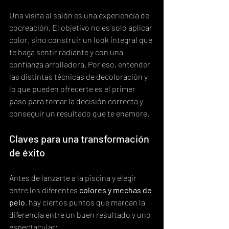
Una visita al salón es una experiencia de 
cocreación. El objetivo no es solo aplicar 
color, sino construir un look integral que 
te haga sentir radiante y con una 
confianza arrolladora. Por eso, entender 
las distintas técnicas de decoloración y 
lo que pueden ofrecerte es el primer 
paso para tomar la decisión correcta y 
conseguir un resultado que te enamore.
Claves para una transformación 
de éxito
Antes de lanzarte a la piscina y elegir 
entre los diferentes 
colores y mechas de 
pelo
, hay ciertos puntos que marcan la 
diferencia entre un buen resultado y uno 
espectacular: