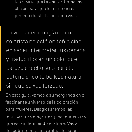
look, sino que te damos todas las 
claves para que lo mantengas 
perfecto hasta tu próxima visita.
La verdadera magia de un 
colorista no está en teñir, sino 
en saber interpretar tus deseos 
y traducirlos en un color que 
parezca hecho solo para ti, 
potenciando tu belleza natural 
sin que se vea forzado.
En esta guía, vamos a sumergirnos en el 
fascinante universo de la coloración 
para mujeres. Desglosaremos las 
técnicas más elegantes y las tendencias 
que están definiendo el ahora. Vas a 
descubrir cómo un cambio de color 