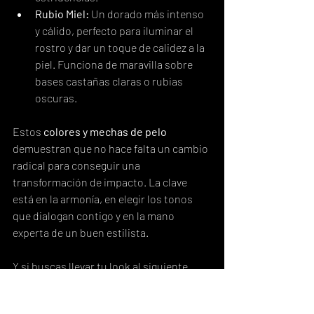
Rubio Miel:
 Un dorado más intenso 
y cálido, perfecto para iluminar el 
rostro y dar un toque de calidez a la 
piel. Funciona de maravilla sobre 
bases castañas claras o rubias 
oscuras.
Estos 
colores y mechas de pelo
demuestran que no hace falta un cambio 
radical para conseguir una 
transformación de impacto. La clave 
está en la armonía, en elegir los tonos 
que dialogan contigo y en la mano 
experta de un buen estilista.
Y si buscas llevar tu look al siguiente 
nivel, estas paletas de color se 
potencian de una forma increíble con 