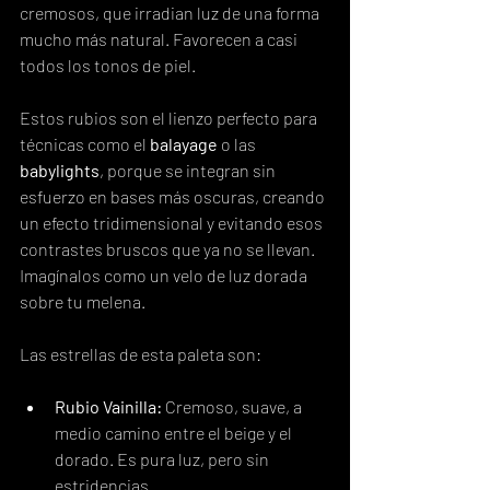
cremosos, que irradian luz de una forma 
mucho más natural. Favorecen a casi 
todos los tonos de piel.
Estos rubios son el lienzo perfecto para 
técnicas como el 
balayage
 o las 
babylights
, porque se integran sin 
esfuerzo en bases más oscuras, creando 
un efecto tridimensional y evitando esos 
contrastes bruscos que ya no se llevan. 
Imagínalos como un velo de luz dorada 
sobre tu melena.
Las estrellas de esta paleta son:
Rubio Vainilla:
 Cremoso, suave, a 
medio camino entre el beige y el 
dorado. Es pura luz, pero sin 
estridencias.