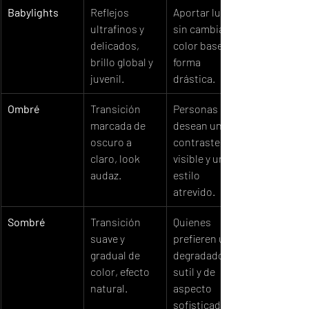
Babylights
Reflejos 
Aportar luz 
ultrafinos y 
sin cambiar el 
delicados, 
color base de 
brillo global y 
forma 
juvenil.
drástica.
Ombré
Transición 
Personas que 
marcada de 
desean un 
oscuro a 
contraste 
claro, look 
visible y un 
audaz.
estilo 
atrevido.
Sombré
Transición 
Quienes 
suave y 
prefieren un 
gradual de 
degradado 
color, efecto 
sutil y de 
natural.
aspecto 
sofisticado.