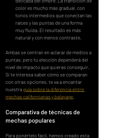
delicada del ombré. La transición de 
color es mucho más gradual, con 
tonos intermedios que conectan las 
raíces y las puntas de una forma 
muy fluida. El resultado es más 
natural y con menos contraste.
Ambas se centran en aclarar de medios a 
puntas, pero tu elección dependerá del 
nivel de impacto que quieras conseguir. 
Si te interesa saber cómo se comparan 
con otras opciones, te va a encantar 
nuestra 
guía sobre la diferencia entre 
mechas californianas y balayage
.
Comparativa de técnicas de 
mechas populares
Para ponértelo fácil, hemos creado esta 