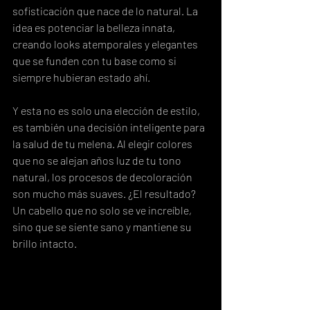
sofisticación que nace de lo natural. La 
idea es potenciar la belleza innata, 
creando looks atemporales y elegantes 
que se funden con tu base como si 
siempre hubieran estado ahí.
Y esta no es solo una elección de estilo, 
es también una decisión inteligente para 
la salud de tu melena. Al elegir colores 
que no se alejan años luz de tu tono 
natural, los procesos de decoloración 
son mucho más suaves. ¿El resultado? 
Un cabello que no solo se ve increíble, 
sino que se siente sano y mantiene su 
brillo intacto.