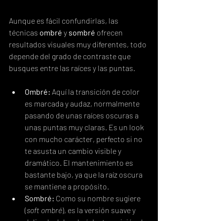
Aunque es fácil confundirlas, las 
técnicas 
ombré
 y 
sombré
 ofrecen 
resultados visuales muy diferentes, todo 
depende del grado de contraste que 
busques entre las raíces y las puntas.
Ombré:
 Aquí la transición de color 
es marcada y audaz, normalmente 
pasando de unas raíces oscuras a 
unas puntas muy claras. Es un look 
con mucho carácter, perfecto si no 
te asusta un cambio visible y 
dramático. El mantenimiento es 
bastante bajo, ya que la raíz oscura 
se mantiene a propósito.
Sombré:
 Como su nombre sugiere 
(
soft ombré
), es la versión suave y 