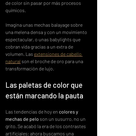
de color sin pasar por más procesos 
químicos.
Imagina unas mechas balayage sobre 
una melena densa y con un movimiento 
espectacular, o unas babylights que 
cobran vida gracias a un extra de 
volumen. Las 
extensiones de cabello 
natural
 son el broche de oro para una 
transformación de lujo.
Las paletas de color que 
están marcando la pauta
Las tendencias de hoy en 
colores y 
mechas de pelo
 son un susurro, no un 
grito. Se acabó la era de los contrastes 
artificiales; ahora buscamos una 