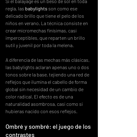
Si el balayage es un beso de sol en toda 
regla, las 
babylights
 son como ese 
delicado brillo que tiene el pelo de los 
niños en verano. La técnica consiste en 
crear micromechas finísimas, casi 
imperceptibles, que reparten un brillo 
sutil y juvenil por toda la melena.
A diferencia de las mechas más clásicas, 
las babylights aclaran apenas uno o dos 
tonos sobre la base, tejiendo una red de 
reflejos que ilumina el cabello de forma 
global sin necesidad de un cambio de 
color radical. El efecto es de una 
naturalidad asombrosa, casi como si 
hubieras nacido con esos reflejos.
Ombré y sombré: el juego de los 
contrastes