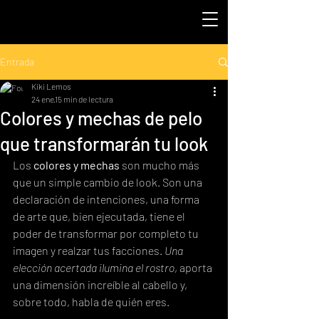
Entrada
Kiki Lemos
24 ene
15 min de lectura
Colores y mechas de pelo
que transformarán tu look
Los 
colores y mechas
 son mucho más 
que un simple cambio de look. Son una 
declaración de intenciones, una forma 
de arte que, bien ejecutada, tiene el 
poder de transformar por completo tu 
imagen y realzar tus facciones. 
Una 
elección acertada ilumina el rostro
, aporta 
una dimensión increíble al cabello y, 
sobre todo, habla de quién eres.