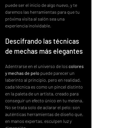
puede ser el inicio de algo nuevo, y te 
daremos las herramientas para que tu 
próxima visita al salón sea una 
experiencia inolvidable.
Descifrando las técnicas 
de mechas más elegantes
Adentrarse en el universo de los 
colores 
y mechas de pelo
 puede parecer un 
laberinto al principio, pero en realidad, 
cada técnica es como un pincel distinto 
en la paleta de un artista, creado para 
conseguir un efecto único en tu melena. 
No se trata solo de aclarar el pelo; son 
auténticas herramientas de diseño que, 
en manos expertas, esculpen luz y 
dimensión.