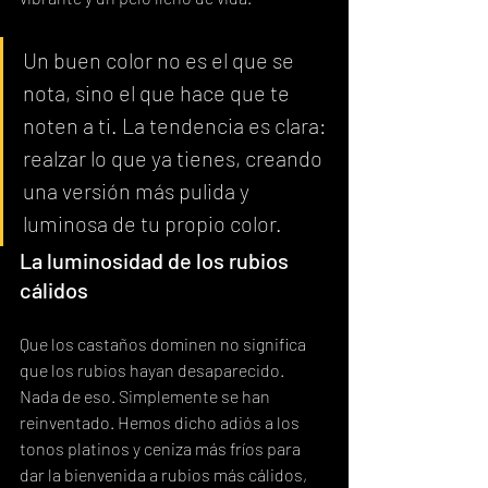
Un buen color no es el que se 
nota, sino el que hace que te 
noten a ti. La tendencia es clara: 
realzar lo que ya tienes, creando 
una versión más pulida y 
luminosa de tu propio color.
La luminosidad de los rubios 
cálidos
Que los castaños dominen no significa 
que los rubios hayan desaparecido. 
Nada de eso. Simplemente se han 
reinventado. Hemos dicho adiós a los 
tonos platinos y ceniza más fríos para 
dar la bienvenida a rubios más cálidos, 