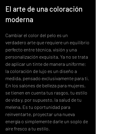
El arte de una coloración 
moderna
Cambiar el color del pelo es un 
verdadero arte que requiere un equilibrio 
perfecto entre técnica, visión y una 
personalización exquisita. Ya no se trata 
de aplicar un tinte de manera uniforme; 
la coloración de lujo es un diseño a 
medida, pensado exclusivamente para ti. 
En los salones de belleza para mujeres, 
se tienen en cuenta tus rasgos, tu estilo 
de vida y, por supuesto, la salud de tu 
melena. Es tu oportunidad para 
reinventarte, proyectar una nueva 
energía o simplemente darle un soplo de 
aire fresco a tu estilo.