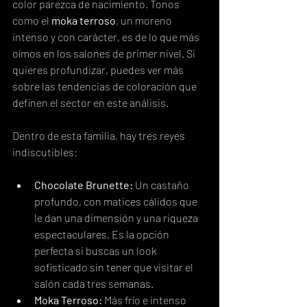
color parezca de nacimiento. Tonos 
como el 
moka terroso
, un moreno 
intenso y con carácter, es de lo que más 
oímos en los salones de primer nivel. Si 
quieres profundizar, puedes ver más 
sobre las tendencias de coloración que 
definen el sector en este análisis.
Dentro de esta familia, hay tres reyes 
indiscutibles:
Chocolate Brunette:
 Un castaño 
profundo, con matices cálidos que 
le dan una dimensión y una riqueza 
espectaculares. Es la opción 
perfecta si buscas un look 
sofisticado sin tener que visitar el 
salón cada tres semanas.
Moka Terroso:
 Más frío e intenso 