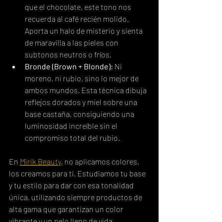
que el chocolate, este tono nos 
recuerda al café recién molido. 
Aporta un halo de misterio y sienta 
de maravilla a las pieles con 
subtonos neutros o fríos.
Bronde (Brown + Blonde):
 Ni 
moreno, ni rubio, sino lo mejor de 
ambos mundos. Esta técnica dibuja 
reflejos dorados y miel sobre una 
base castaña, consiguiendo una 
luminosidad increíble sin el 
compromiso total del rubio.
En 
Mirik Beauty
, no aplicamos colores, 
los creamos para ti. Estudiamos tu base 
y tu estilo para dar con esa tonalidad 
única, utilizando siempre productos de 
alta gama que garantizan un color 
vibrante y un pelo lleno de vida.