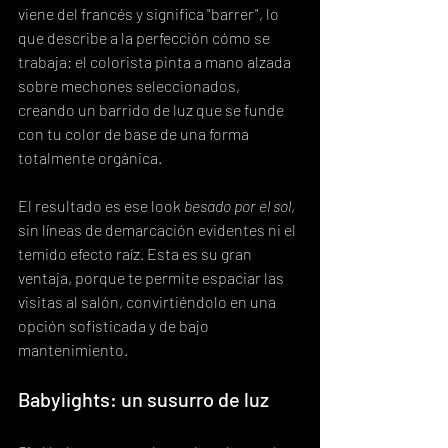
viene del francés y significa "barrer", lo 
que describe a la perfección cómo se 
trabaja: el colorista pinta a mano alzada 
sobre mechones seleccionados, 
creando un barrido de luz que se funde 
con tu color de base de una forma 
totalmente orgánica.
El resultado es ese look 
besado por el sol
, 
sin líneas de demarcación evidentes ni el 
temido efecto raíz. Esta es su gran 
ventaja, porque te permite espaciar las 
visitas al salón, convirtiéndolo en una 
opción sofisticada y de bajo 
mantenimiento.
Babylights: un susurro de luz