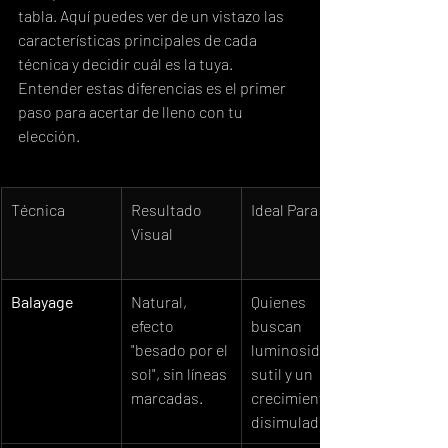
tabla. Aquí puedes ver de un vistazo las 
características principales de cada 
técnica y decidir cuál es la tuya. 
Entender estas diferencias es el primer 
paso para acertar de lleno con tu 
elección.
Técnica
Resultado 
Ideal Para
Visual
Balayage
Natural, 
Quienes 
efecto 
buscan 
"besado por el 
luminosidad 
sol", sin líneas 
sutil y un 
marcadas.
crecimiento 
disimulado.