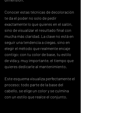
Conocer estas técnicas de decoloración 
te da el poder no solo de pedir 
exactamente lo que quieres en el salón, 
sino de visualizar el resultado final con 
mucha más claridad. La clave no está en 
seguir una tendencia a ciegas, sino en 
elegir el método que realmente encaje 
contigo: con tu color de base, tu estilo 
de vida y, muy importante, el tiempo que 
quieres dedicarle al mantenimiento.
Este esquema visualiza perfectamente el 
proceso: todo parte de la base del 
cabello, se elige un color y se culmina 
con un estilo que realce el conjunto.