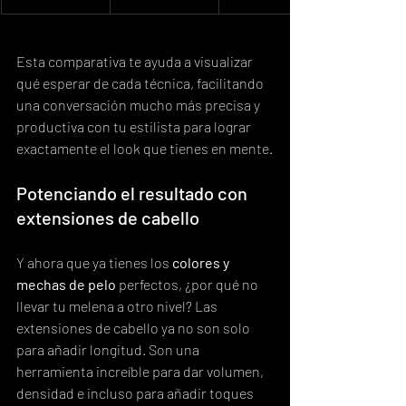
Esta comparativa te ayuda a visualizar 
qué esperar de cada técnica, facilitando 
una conversación mucho más precisa y 
productiva con tu estilista para lograr 
exactamente el look que tienes en mente.
Potenciando el resultado con 
extensiones de cabello
Y ahora que ya tienes los 
colores y 
mechas de pelo
 perfectos, ¿por qué no 
llevar tu melena a otro nivel? Las 
extensiones de cabello ya no son solo 
para añadir longitud. Son una 
herramienta increíble para dar volumen, 
densidad e incluso para añadir toques 