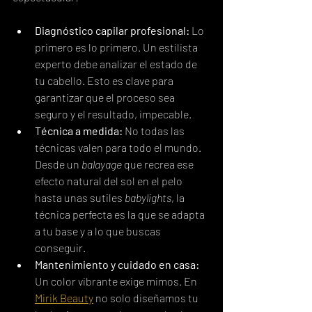
Diagnóstico capilar profesional:
 Lo 
primero es lo primero. Un estilista 
experto debe analizar el estado de 
tu cabello. Esto es clave para 
garantizar que el proceso sea 
seguro y el resultado, impecable.
Técnica a medida:
 No todas las 
técnicas valen para todo el mundo. 
Desde un 
balayage
 que recrea ese 
efecto natural del sol en el pelo 
hasta unas sutiles 
babylights
, la 
técnica perfecta es la que se adapta 
a tu base y a lo que buscas 
conseguir.
Mantenimiento y cuidado en casa:
Un color vibrante exige mimos. En 
Mirik Beauty
 no solo diseñamos tu 