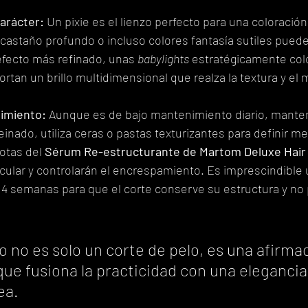
arácter:
 Un pixie es el lienzo perfecto para una coloració
n castaño profundo o incluso colores fantasía sutiles pued
 efecto más refinado, unas 
babylights
 estratégicamente col
rtan un brillo multidimensional que realza la textura y el 
nimiento:
 Aunque es de bajo mantenimiento diario, manten
peinado, utiliza ceras o pastas texturizantes para definir m
tas del 
Sérum Re-estructurante de Martom Deluxe Hair
acular y controlarán el encrespamiento. Es imprescindible
o 4 semanas para que el corte conserve su estructura y no 
jo no es solo un corte de pelo, es una afirma
ue fusiona la practicidad con una elegancia
ea.