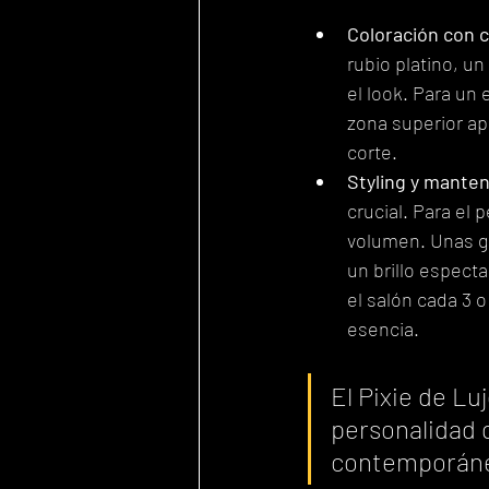
Coloración con c
rubio platino, u
el look. Para un
zona superior apo
corte.
Styling y mante
crucial. Para el 
volumen. Unas go
un brillo espect
el salón cada 3 
esencia.
El Pixie de Lu
personalidad q
contemporán