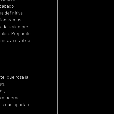
acabado 
a definitiva 
cionaremos 
zadas, siempre 
alón. Prepárate 
n nuevo nivel de 
te, que roza la 
es, 
d y 
sa moderna 
es que aportan 