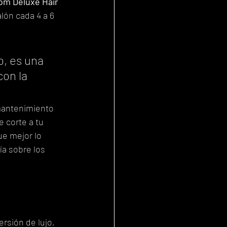
om Deluxe Hair 
lón cada 4 a 6 
, es una 
on la 
mantenimiento 
 corte a tu 
ue mejor lo 
a sobre los 
rsión de lujo, 