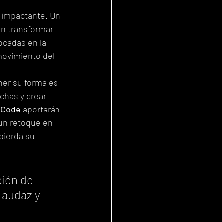
n impactante. Un 
en transformar 
ocadas en la 
movimiento del 
er su forma es 
echas y crear 
 Code
 aportarán 
 un retoque en 
pierda su 
ción de 
 audaz y 