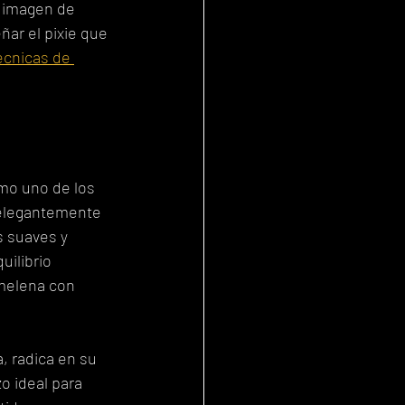
a imagen de 
ñar el pixie que 
écnicas de 
omo uno de los 
 elegantemente 
s suaves y 
uilibrio 
 melena con 
 radica en su 
o ideal para 