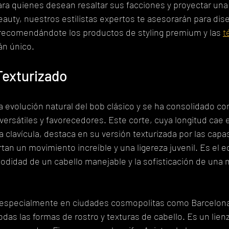
para quienes desean resaltar sus facciones y proyectar un
eauty, nuestros estilistas expertos te asesorarán para dise
, recomendándote los productos de styling premium y las 
t
án único.
Texturizado
la evolución natural del bob clásico y se ha consolidado c
versátiles y favorecedores. Este corte, cuya longitud cae
a clavícula, destaca en su versión texturizada por las capa
an un movimiento increíble y una ligereza juvenil. Es el eq
odidad de un cabello manejable y la sofisticación de una
 especialmente en ciudades cosmopolitas como Barcelona,
odas las formas de rostro y texturas de cabello. Es un lienz