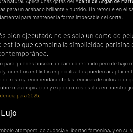
ura natural. Aplica unas gotas del 
Aceite de Argán de Mart
tas para un acabado brillante y nutrido. Un retoque en el sa
amental para mantener la forma impecable del corte.
s bien ejecutado no es solo un corte de pelo
 estilo que combina la simplicidad parisina c
 contemporánea.
cto para quienes buscan un cambio refinado pero de bajo 
auty, nuestros estilistas especializados pueden adaptar este
ma de rostro, recomendándote las técnicas de coloración q
re más inspiración y explora otros estilos en nuestra guí
ndencia para 2025
.
 Lujo
símbolo atemporal de audacia y libertad femenina, y en su ve