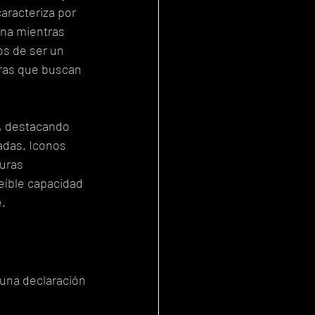
aracteriza por 
na mientras 
os de ser un 
ras que buscan 
o, destacando 
adas. Iconos 
uras 
íble capacidad 
e.
 una declaración 