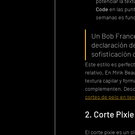
potenciar la text
Code
 en las pun
semanas es fund
Un Bob Francé
declaración de
sofisticación
Este estilo es perfe
relativo. En Mirik Be
textura capilar y for
complementen. Descub
cortes de pelo en te
2. Corte Pixie
El corte pixie es un 