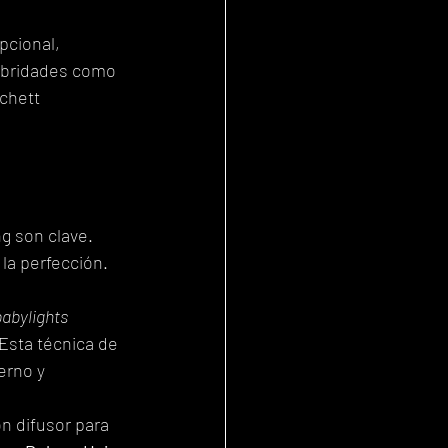
pcional, 
ebridades como 
chett 
ng son clave. 
 la perfección.
babylights
Esta técnica de 
erno y 
on difusor para 