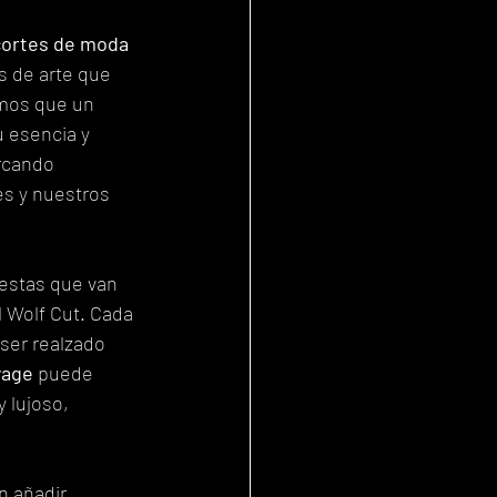
cortes de moda
s de arte que 
emos que un 
u esencia y 
rcando 
s y nuestros 
estas que van 
 Wolf Cut. Cada 
ser realzado 
yage
 puede 
y lujoso, 
 añadir 