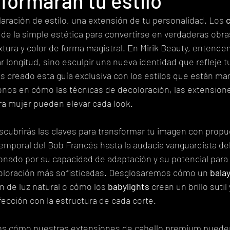
formarán tu estilo
laración de estilo, una extensión de tu personalidad. Los 
 de la simple estética para convertirse en verdaderas obra
tura y color de forma magistral. En Mirik Beauty, entend
r longitud, sino esculpir una nueva identidad que refleje t
s creado esta guía exclusiva con los estilos que están ma
nos en cómo las técnicas de decoloración, las extensione
ra mujer pueden elevar cada look.
scubrirás las claves para transformar tu imagen con propu
emporal del Bob Francés hasta la audacia vanguardista del
ionado por su capacidad de adaptación y su potencial para 
coloración más sofisticadas. Desglosaremos cómo un 
bala
 de luz natural o cómo los 
babylights
 crean un brillo sutil 
fección con la estructura de cada corte.
s cómo nuestras extensiones de cabello premium pueden