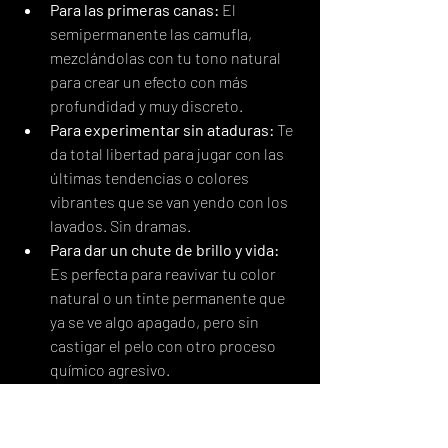
Para las primeras canas:
 El 
semipermanente las camufla, 
mezclándolas con tu tono natural 
para crear un efecto con más 
profundidad y muy discreto.
Para experimentar sin ataduras:
 Te 
da total libertad para jugar con las 
últimas tendencias o colores 
vibrantes que se van yendo con los 
lavados. Sin dramas.
Para dar un chute de brillo y vida:
Es perfecta para reavivar tu color 
natural o un tinte permanente que 
ya se ve algo apagado, pero sin 
castigar el pelo con otro proceso 
químico agresivo.
Cuando el objetivo es una 
cobertura total y duradera