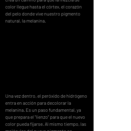
color llegue hasta el córtex, el corazón 
del pelo donde vive nuestro pigmento 
natural, la melanina.
Una vez dentro, el peróxido de hidrógeno 
entra en acción para decolorar la 
melanina. Es un paso fundamental, ya 
que prepara el "lienzo" para que el nuevo 
color pueda fijarse. Al mismo tiempo, las 
moléculas del nuevo pigmento se 