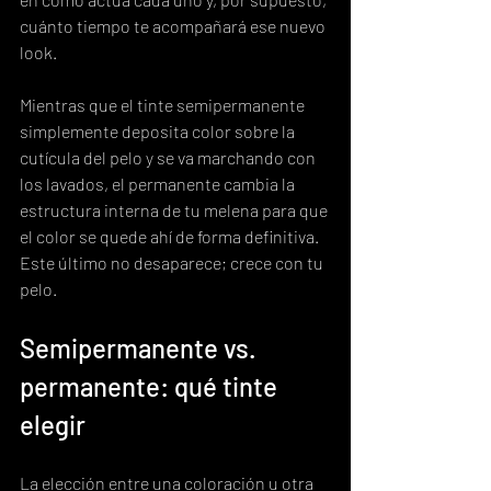
cuánto tiempo te acompañará ese nuevo 
look.
Mientras que el tinte semipermanente 
simplemente deposita color sobre la 
cutícula del pelo y se va marchando con 
los lavados, el permanente cambia la 
estructura interna de tu melena para que 
el color se quede ahí de forma definitiva. 
Este último no desaparece; crece con tu 
pelo.
Semipermanente vs. 
permanente: qué tinte 
elegir
La elección entre una coloración u otra 