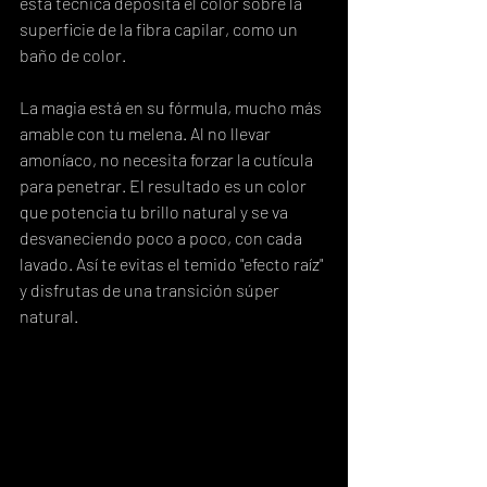
esta técnica deposita el color sobre la 
superficie de la fibra capilar, como un 
baño de color.
La magia está en su fórmula, mucho más 
amable con tu melena. Al no llevar 
amoníaco, no necesita forzar la cutícula 
para penetrar. El resultado es un color 
que potencia tu brillo natural y se va 
desvaneciendo poco a poco, con cada 
lavado. Así te evitas el temido "efecto raíz" 
y disfrutas de una transición súper 
natural.