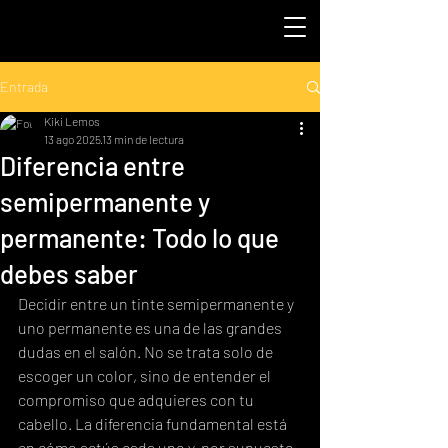
Entrada
Kiki Lemos
13 ago 2025
13 min de lectura
Diferencia entre
semipermanente y
permanente: Todo lo que
debes saber
Decidir entre un tinte semipermanente y 
uno permanente es una de las grandes 
dudas en el salón. No se trata solo de 
escoger un color, sino de entender el 
compromiso que adquieres con tu 
cabello. La diferencia fundamental está 
en cómo actúa cada uno y, por supuesto, 