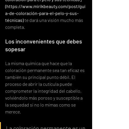
(https://www.mirikbeauty.com/post/guí
a-de-coloración-para-el-pelo-y-sus-
técnicas)
 te dará una visión mucho más 
completa.
Los inconvenientes que debes 
sopesar
La misma química que hace que la 
coloración permanente sea tan eficaz es 
también su principal punto débil. El 
proceso de abrir la cutícula puede 
comprometer la integridad del cabello, 
volviéndolo más poroso y susceptible a 
la sequedad si no lo mimas como se 
merece.
La coloración permanente es un 