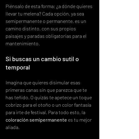
Piénsalo de esta forma: ¿a dónde quieres 
llevar tu melena? Cada opción, ya sea 
semipermanente o permanente, es un 
camino distinto, con sus propios 
paisajes y paradas obligatorias para el 
mantenimiento.
Si buscas un cambio sutil o 
temporal
Imagina que quieres disimular esas 
primeras canas sin que parezca que te 
has teñido. O quizás te apetece un toque 
cobrizo para el otoño o un color fantasía 
para irte de festival. Para todo esto, la 
coloración semipermanente
 es tu mejor 
aliada.