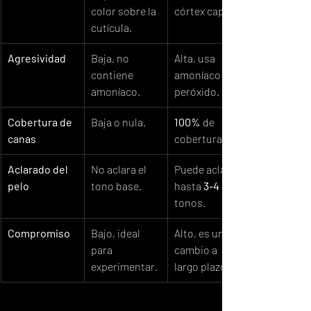
color sobre la 
córtex capilar.
cutícula.
Agresividad
Baja, no 
Alta, usa 
contiene 
amoníaco y 
amoníaco.
peróxido.
Cobertura de 
Baja o nula.
100%
 de 
canas
cobertura.
Aclarado del 
No aclara el 
Puede aclarar 
pelo
tono base.
hasta 
3-4
tonos.
Compromiso
Bajo, ideal 
Alto, es un 
para 
cambio a 
experimentar.
largo plazo.