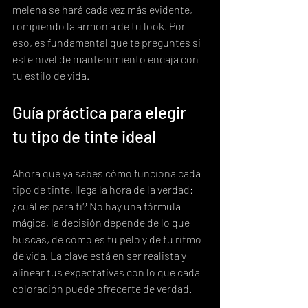
melena se hará cada vez más evidente, 
rompiendo la armonía de tu look. Por 
eso, es fundamental que te preguntes si 
este nivel de mantenimiento encaja con 
tu estilo de vida.
Guía práctica para elegir 
tu tipo de tinte ideal
Ahora que ya sabes cómo funciona cada 
tipo de tinte, llega la hora de la verdad: 
¿cuál es para ti? No hay una fórmula 
mágica, la decisión depende de lo que 
buscas, de cómo es tu pelo y de tu ritmo 
de vida. La clave está en ser realista y 
alinear tus expectativas con lo que cada 
coloración puede ofrecerte de verdad.