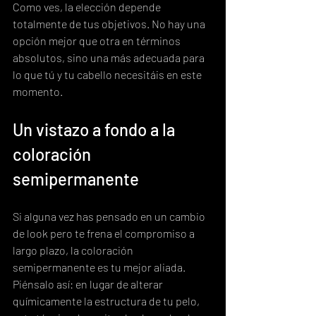
Como ves, la elección depende 
totalmente de tus objetivos. No hay una 
opción mejor que otra en términos 
absolutos, sino una más adecuada para 
lo que tú y tu cabello necesitáis en este 
momento.
Un vistazo a fondo a la 
coloración 
semipermanente
Si alguna vez has pensado en un cambio 
de look pero te frena el compromiso a 
largo plazo, la coloración 
semipermanente es tu mejor aliada. 
Piénsalo así: en lugar de alterar 
químicamente la estructura de tu pelo, 