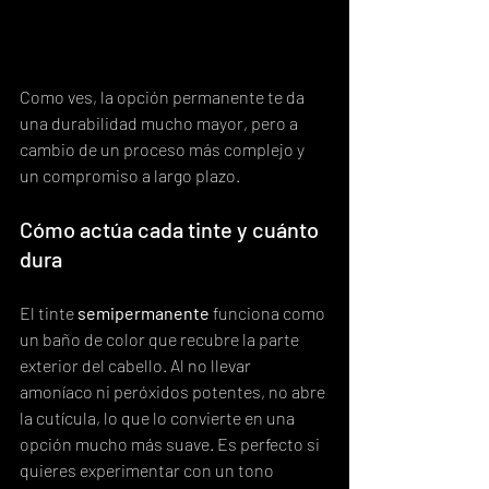
Como ves, la opción permanente te da 
una durabilidad mucho mayor, pero a 
cambio de un proceso más complejo y 
un compromiso a largo plazo.
Cómo actúa cada tinte y cuánto 
dura
El tinte 
semipermanente
 funciona como 
un baño de color que recubre la parte 
exterior del cabello. Al no llevar 
amoníaco ni peróxidos potentes, no abre 
la cutícula, lo que lo convierte en una 
opción mucho más suave. Es perfecto si 
quieres experimentar con un tono 