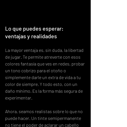
Lo que puedes esperar: 
ventajas y realidades
La mayor ventaja es, sin duda, la libertad 
de jugar. Te permite atreverte con esos 
colores fantasía que ves en redes, probar 
un tono cobrizo para el otoño o 
simplemente darle un extra de vida a tu 
color de siempre. Y todo esto, con un 
daño mínimo. Es la forma más segura de 
experimentar.
Ahora, seamos realistas sobre lo que no 
puede hacer. Un tinte semipermanente 
no tiene el poder de aclarar un cabello 