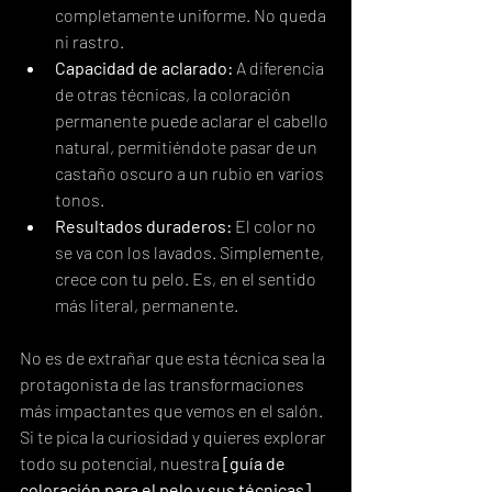
completamente uniforme. No queda 
ni rastro.
Capacidad de aclarado:
 A diferencia 
de otras técnicas, la coloración 
permanente puede aclarar el cabello 
natural, permitiéndote pasar de un 
castaño oscuro a un rubio en varios 
tonos.
Resultados duraderos:
 El color no 
se va con los lavados. Simplemente, 
crece con tu pelo. Es, en el sentido 
más literal, permanente.
No es de extrañar que esta técnica sea la 
protagonista de las transformaciones 
más impactantes que vemos en el salón. 
Si te pica la curiosidad y quieres explorar 
todo su potencial, nuestra 
[guía de 
coloración para el pelo y sus técnicas]