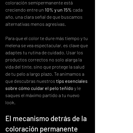
coloración semipermanente está 
creciendo entre un 
10% y un 15%
 cada 
año, una clara señal de que buscamos 
alternativas menos agresivas.
Para que el color te dure más tiempo y tu 
melena se vea espectacular, es clave que 
adaptes tu rutina de cuidado. Usar los 
productos correctos no solo alarga la 
vida del tinte, sino que protege la salud 
de tu pelo a largo plazo. Te animamos a 
que descubras nuestros 
tips esenciales 
sobre cómo cuidar el pelo teñido
 y le 
saques el máximo partido a tu nuevo 
look.
El mecanismo detrás de la 
coloración permanente