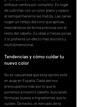
enfoque cambia por completo. En lugar 
de cubrirlas con un color plano y opaco, 
el semipermanente las matiza. Las canas 
cogen un reflejo del tono que aplicas, 
mezclándose de forma preciosa con el 
resto del cabello. Es ideal si tienes pocas 
o si prefieres un efecto más discreto y 
multidimensional.
Tendencias y cómo cuidar tu 
nuevo color
No es casualidad que esta opción esté 
en auge en España. Cada vez nos 
preocupamos más por lo que le 
ponemos a nuestro cabello, buscando 
fórmulas suaves e ingredientes que lo 
cuiden. De hecho, el mercado de la 