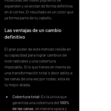
expanden y se anclan de forma definitiva 
en el córtex. El resultado es un color que 
ya forma parte de tu cabello.
Las ventajas de un cambio 
definitivo
El gran poder de este método reside en 
su capacidad para lograr cambios de 
look radicales y una cobertura 
impecable. Si lo que tienes en mente es 
una transformación total o decir adiós a 
las canas de una vez por todas, esta es 
tu mejor aliada.
Cobertura total:
 Es la única que 
garantiza una cobertura del 
100% 
de las canas
, de manera opaca y 