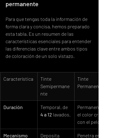
permanente
Para que tengas toda la información de 
forma clara y concisa, hemos preparado 
esta tabla. Es un resumen de las 
características esenciales para entender 
las diferencias clave entre ambos tipos 
de coloración de un solo vistazo.
Característica
Tinte 
Tinte 
Semipermane
Permanente
nte
Duración
Temporal, de 
Permanente, 
4 a 12
 lavados.
el color crece 
con el pelo.
Mecanismo
Deposita 
Penetra en el 