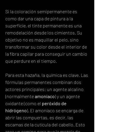
Si la coloración semipermanente es 
como dar una capa de pintura a la 
superficie, el tinte permanente es una 
remodelación desde los cimientos. Su 
objetivo no es maquillar el pelo, sino 
transformar su color desde el interior de 
la fibra capilar para conseguir un cambio 
que perdure en el tiempo.
Para esta hazaña, la química es clave. Las 
fórmulas permanentes combinan dos 
actores principales: un agente alcalino 
(normalmente 
amoníaco
) y un agente 
oxidante (como el 
peróxido de 
hidrógeno
). El amoníaco se encarga de 
abrir las compuertas, es decir, las 
escamas de la cutícula del cabello. Esto 
crea un camino para que la mezcla de 