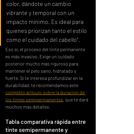
color, dándote un cambio 
vibrante y temporal con un 
impacto mínimo. Es ideal para 
quienes priorizan tanto el estilo 
como el cuidado del cabello".
Eso sí, el proceso del tinte permanente 
es más invasivo. Exige un cuidado 
posterior mucho más riguroso para 
mantener el pelo sano, hidratado y 
fuerte. Si te interesa profundizar en la 
durabilidad, te recomendamos este 
completo artículo sobre la duración de 
los tintes semipermanentes
, que te dará 
muchos más detalles.
Tabla comparativa rápida entre 
tinte semipermanente y 