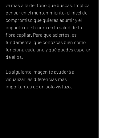
va más allá del tono que buscas. Implica 
pensar en el mantenimiento, el nivel de 
compromiso que quieres asumir y el 
impacto que tendrá en la salud de tu 
fibra capilar. Para que aciertes, es 
fundamental que conozcas bien cómo 
funciona cada uno y qué puedes esperar 
de ellos.
La siguiente imagen te ayudará a 
visualizar las diferencias más 
importantes de un solo vistazo.