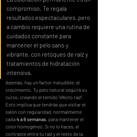
compromiso. Te regala 
resultados espectaculares, pero 
a cambio requiere una rutina de 
cuidados constante para 
mantener el pelo sano y 
vibrante, con retoques de raíz y 
tratamientos de hidratación 
intensiva.
Además, hay un factor ineludible: el 
crecimiento. Tu pelo natural seguirá su 
curso, creando el temido "efecto raíz". 
Esto implica que tendrás que visitar el 
salón con regularidad, normalmente 
cada 
4 a 6 semanas
, para mantener el 
color homogéneo. Si no lo haces, el 
contraste entre tu raíz y el resto de la 