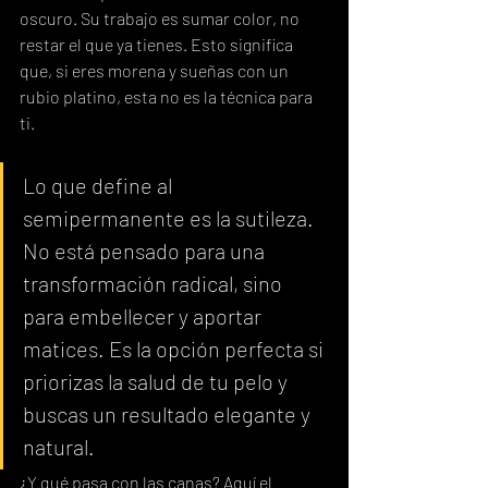
oscuro. Su trabajo es sumar color, no 
restar el que ya tienes. Esto significa 
que, si eres morena y sueñas con un 
rubio platino, esta no es la técnica para 
ti.
Lo que define al 
semipermanente es la sutileza. 
No está pensado para una 
transformación radical, sino 
para embellecer y aportar 
matices. Es la opción perfecta si 
priorizas la salud de tu pelo y 
buscas un resultado elegante y 
natural.
¿Y qué pasa con las canas? Aquí el 