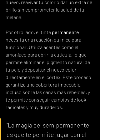
nuevo, reavivar tu color o dar un extra de 
brillo sin comprometer la salud de tu 
melena.
Por otro lado, el tinte 
permanente
necesita una reacción química para 
funcionar. Utiliza agentes como el 
amoníaco para abrir la cutícula, lo que 
permite eliminar el pigmento natural de 
tu pelo y depositar el nuevo color 
directamente en el córtex. Este proceso 
garantiza una cobertura impecable, 
incluso sobre las canas más rebeldes, y 
te permite conseguir cambios de look 
radicales y muy duraderos.
"La magia del semipermanente 
es que te permite jugar con el 