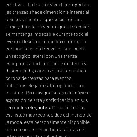
creativas.  La textura visual que aportan 
las trenzas añade dimensión e interés al 
peinado, mientras que su estructura 
firme y duradera asegura que el recogido 
se mantenga impecable durante todo el 
evento. Desde un moño bajo adornado 
con una delicada trenza corona, hasta 
un recogido lateral con una trenza 
espiga que aporta un toque moderno y 
desenfadado, o incluso una romántica 
corona de trenzas para eventos 
bohemios elegantes, las opciones son 
infinitas.  Para las que buscan la máxima 
expresión de arte y sofisticación en sus 
recogidos elegantes
, Mirik, una de las 
estilistas más reconocidas del mundo de 
la moda, está personalmente disponible 
para crear sus renombradas obras de 
arte para nuestros clientes. Su 