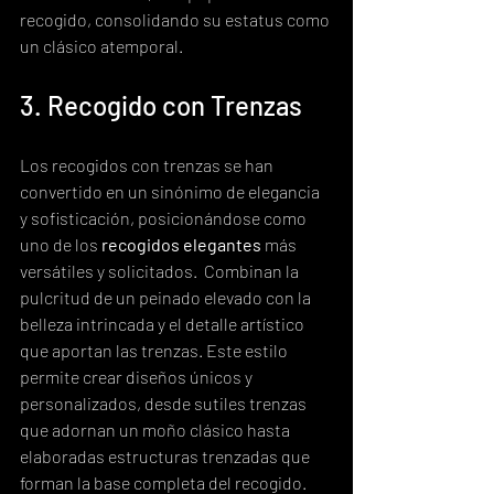
recogido, consolidando su estatus como 
un clásico atemporal.
3. Recogido con Trenzas
Los recogidos con trenzas se han 
convertido en un sinónimo de elegancia 
y sofisticación, posicionándose como 
uno de los 
recogidos elegantes
 más 
versátiles y solicitados.  Combinan la 
pulcritud de un peinado elevado con la 
belleza intrincada y el detalle artístico 
que aportan las trenzas. Este estilo 
permite crear diseños únicos y 
personalizados, desde sutiles trenzas 
que adornan un moño clásico hasta 
elaboradas estructuras trenzadas que 
forman la base completa del recogido.  