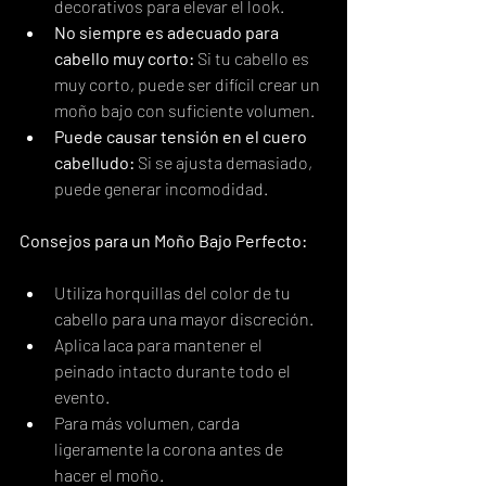
decorativos para elevar el look.
No siempre es adecuado para 
cabello muy corto:
 Si tu cabello es 
muy corto, puede ser difícil crear un 
moño bajo con suficiente volumen.
Puede causar tensión en el cuero 
cabelludo:
 Si se ajusta demasiado, 
puede generar incomodidad.
Consejos para un Moño Bajo Perfecto:
Utiliza horquillas del color de tu 
cabello para una mayor discreción.
Aplica laca para mantener el 
peinado intacto durante todo el 
evento.
Para más volumen, carda 
ligeramente la corona antes de 
hacer el moño.