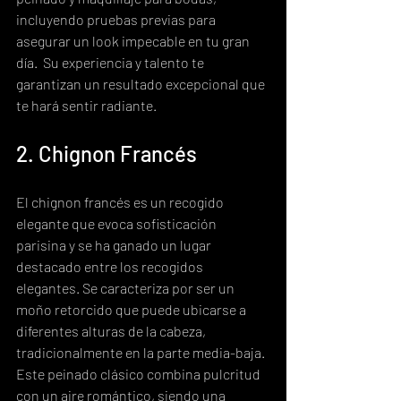
incluyendo pruebas previas para 
asegurar un look impecable en tu gran 
día.  Su experiencia y talento te 
garantizan un resultado excepcional que 
te hará sentir radiante.
2. Chignon Francés
El chignon francés es un recogido 
elegante que evoca sofisticación 
parisina y se ha ganado un lugar 
destacado entre los recogidos 
elegantes. Se caracteriza por ser un 
moño retorcido que puede ubicarse a 
diferentes alturas de la cabeza, 
tradicionalmente en la parte media-baja. 
Este peinado clásico combina pulcritud 
con un aire romántico, siendo una 