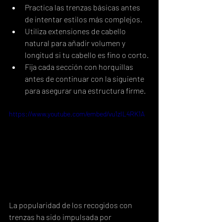
Practica las trenzas básicas antes 
de intentar estilos más complejos.
Utiliza extensiones de cabello 
natural para añadir volumen y 
longitud si tu cabello es fino o corto.
Fija cada sección con horquillas 
antes de continuar con la siguiente 
para asegurar una estructura firme.
https://www.youtube.com/embed/vu1zIL4RK1A
La popularidad de los recogidos con 
trenzas ha sido impulsada por 