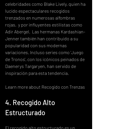
celebridades como Blake Lively, quien ha 
lucido espectaculares recogidos 
trenzados en numerosas alfombras 
rojas,  y por influyentes estilistas como 
Adir Abergel.  Las hermanas Kardashian-
Jenner también han contribuido a su 
popularidad con sus modernas 
variaciones. Incluso series como 'Juego 
de Tronos', con los icónicos peinados de 
Daenerys Targaryen, han servido de 
inspiración para esta tendencia.
Learn more about Recogido con Trenzas
4. Recogido Alto 
Estructurado
El recogido alto estructurado es un 