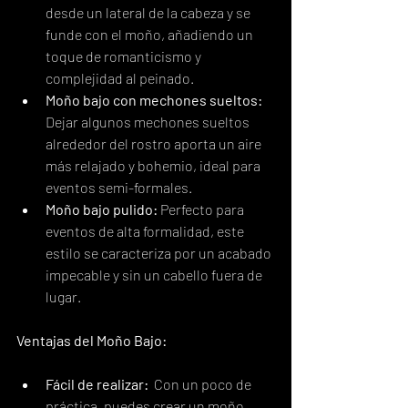
desde un lateral de la cabeza y se 
funde con el moño, añadiendo un 
toque de romanticismo y 
complejidad al peinado.
Moño bajo con mechones sueltos:
Dejar algunos mechones sueltos 
alrededor del rostro aporta un aire 
más relajado y bohemio, ideal para 
eventos semi-formales.
Moño bajo pulido:
 Perfecto para 
eventos de alta formalidad, este 
estilo se caracteriza por un acabado 
impecable y sin un cabello fuera de 
lugar.
Ventajas del Moño Bajo:
Fácil de realizar:
  Con un poco de 
práctica, puedes crear un moño 