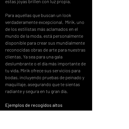
estas joyas brillen con luz propia.
Para aquellas que buscan un look 
verdaderamente excepcional,  Mirik, uno 
de los estilistas más aclamados en el 
mundo de la moda, está personalmente 
disponible para crear sus mundialmente 
reconocidas obras de arte para nuestras 
clientas. Ya sea para una gala 
deslumbrante o el día más importante de 
tu vida, Mirik ofrece sus servicios para 
bodas, incluyendo pruebas de peinado y 
maquillaje, asegurando que te sientas 
radiante y segura en tu gran día.
Ejemplos de recogidos altos 
estructurados:
Moño alto con volumen frontal para 