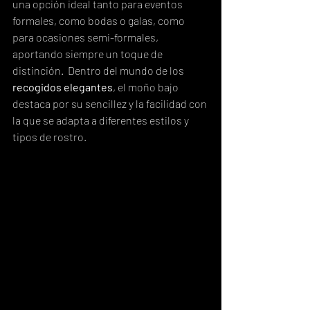
una opción ideal tanto para eventos 
formales, como bodas o galas, como 
para ocasiones semi-formales, 
aportando siempre un toque de 
distinción.  Dentro del mundo de los 
recogidos elegantes
, el moño bajo 
destaca por su sencillez y la facilidad con 
la que se adapta a diferentes estilos y 
tipos de rostro.