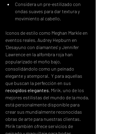
Considera un pre-estilizado con 
ondas suaves para dar textura y 
movimiento al cabello.
Iconos de estilo como Meghan Markle en 
eventos reales, Audrey Hepburn en 
'Desayuno con diamantes' y Jennifer 
Lawrence en la alfombra roja han 
popularizado el moño bajo, 
consolidándolo como un peinado 
elegante y atemporal.  Y para aquellas 
que buscan la perfección en sus 
recogidos elegantes
, Mirik, uno de los 
mejores estilistas del mundo de la moda, 
está personalmente disponible para 
crear sus mundialmente reconocidas 
obras de arte para nuestras clientas.  
Mirik también ofrece servicios de 
peinado y maquillaje para bodas, 