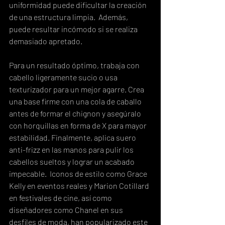
uniformidad puede dificultar la creación 
de una estructura limpia.  Además, 
puede resultar incómodo si se realiza 
demasiado apretado.
Para un resultado óptimo, trabaja con 
cabello ligeramente sucio o usa 
texturizador para un mejor agarre. Crea 
una base firme con una cola de caballo 
antes de formar el chignon y asegúralo 
con horquillas en forma de X para mayor 
estabilidad. Finalmente, aplica suero 
anti-frizz en las manos para pulir los 
cabellos sueltos y lograr un acabado 
impecable.  Iconos de estilo como Grace 
Kelly en eventos reales y Marion Cotillard 
en festivales de cine, así como 
diseñadores como Chanel en sus 
desfiles de moda, han popularizado este 