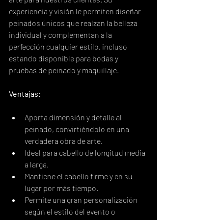
experiencia y visión le permiten diseñar 
peinados únicos que realzan la belleza 
individual y complementan a la 
perfección cualquier estilo, incluso 
estando disponible para bodas y 
pruebas de peinado y maquillaje.
Ventajas:
Aporta dimensión y detalle al 
peinado, convirtiéndolo en una 
verdadera obra de arte.
Ideal para cabello de longitud media 
a larga.
Mantiene el cabello firme y en su 
lugar por más tiempo.
Permite una gran personalización 
según el estilo del evento o 