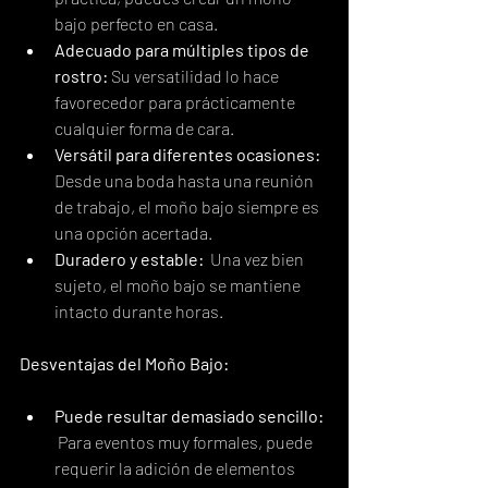
bajo perfecto en casa.
Adecuado para múltiples tipos de 
rostro:
 Su versatilidad lo hace 
favorecedor para prácticamente 
cualquier forma de cara.
Versátil para diferentes ocasiones:
Desde una boda hasta una reunión 
de trabajo, el moño bajo siempre es 
una opción acertada.
Duradero y estable:
  Una vez bien 
sujeto, el moño bajo se mantiene 
intacto durante horas.
Desventajas del Moño Bajo:
Puede resultar demasiado sencillo:
 Para eventos muy formales, puede 
requerir la adición de elementos 