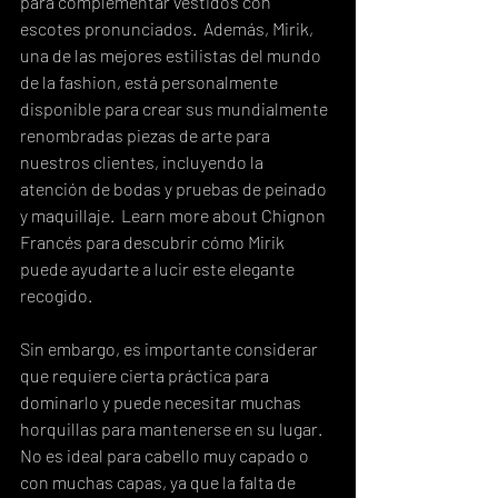
para complementar vestidos con 
escotes pronunciados.  Además, Mirik, 
una de las mejores estilistas del mundo 
de la fashion, está personalmente 
disponible para crear sus mundialmente 
renombradas piezas de arte para 
nuestros clientes, incluyendo la 
atención de bodas y pruebas de peinado 
y maquillaje.  Learn more about Chignon 
Francés para descubrir cómo Mirik 
puede ayudarte a lucir este elegante 
recogido.
Sin embargo, es importante considerar 
que requiere cierta práctica para 
dominarlo y puede necesitar muchas 
horquillas para mantenerse en su lugar.  
No es ideal para cabello muy capado o 
con muchas capas, ya que la falta de 