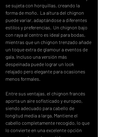
se sujeta con horquillas, creando la 
forma de moño.  La altura del chignon 
puede variar, adaptándose a diferentes 
estilos y preferencias.  Un chignon bajo 
con raya al centro es ideal para bodas, 
mientras que un chignon trenzado añade 
un toque extra de glamour a eventos de 
gala. Incluso una versión más 
despeinada puede lograr un look 
relajado pero elegante para ocasiones 
menos formales.
Entre sus ventajas, el chignon francés 
aporta un aire sofisticado y europeo, 
siendo adecuado para cabello de 
longitud media a larga. Mantiene el 
cabello completamente recogido, lo que 
lo convierte en una excelente opción 