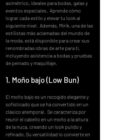
asimétrico, ideales para bodas, galas y 
eventos especiales.  Aprende cómo 
lograr cada estilo y elevar tu look al 
siguiente nivel.  Además, Mirik, una de las 
estilistas más aclamadas del mundo de 
la moda, está disponible para crear sus 
renombradas obras de arte para ti, 
incluyendo asistencia a bodas y pruebas 
de peinado y maquillaje.
1. Moño bajo (Low Bun)
El moño bajo es un recogido elegante y 
sofisticado que se ha convertido en un 
clásico atemporal.  Se caracteriza por 
reunir el cabello en un moño a la altura 
de la nuca, creando un look pulido y 
refinado. Su versatilidad lo convierte en 