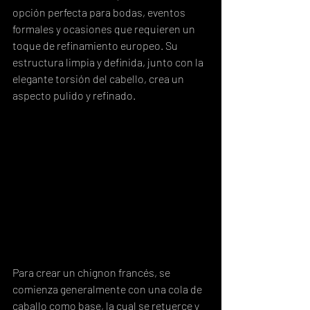
opción perfecta para bodas, eventos 
formales y ocasiones que requieren un 
toque de refinamiento europeo. Su 
estructura limpia y definida, junto con la 
elegante torsión del cabello, crea un 
aspecto pulido y refinado.
Para crear un chignon francés, se 
comienza generalmente con una cola de 
caballo como base, la cual se retuerce y 