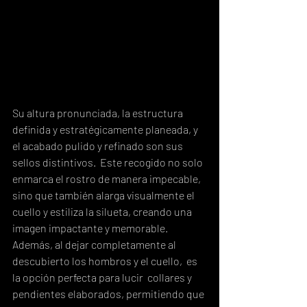
Su altura pronunciada, la estructura 
definida y estratégicamente planeada, y 
el acabado pulido y refinado son sus 
sellos distintivos.  Este recogido no solo 
enmarca el rostro de manera impecable, 
sino que también alarga visualmente el 
cuello y estiliza la silueta, creando una 
imagen impactante y memorable. 
Además, al dejar completamente al 
descubierto los hombros y el cuello,  es 
la opción perfecta para lucir  collares y 
pendientes elaborados, permitiendo que 