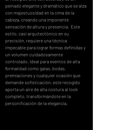
peinado elegante y dramático que se alza 
con majestuosidad en la cima de la 
cabeza, creando una imponente 
sensación de altura y presencia.  Este 
estilo, casi arquitectónico en su 
precisión, requiere una técnica 
impecable para lograr formas definidas y 
un volumen cuidadosamente 
controlado. Ideal para eventos de alta 
formalidad como galas, bodas, 
premiaciones y cualquier ocasión que 
demande sofisticación, este recogido 
aporta un aire de alta costura al look 
completo, transformándote en la 
personificación de la elegancia.