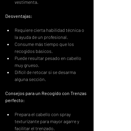
vestimenta.
Desventajas:
Requiere cierta habilidad técnica o 
la ayuda de un profesional.
Consume más tiempo que los 
recogidos básicos.
Puede resultar pesado en cabello 
muy grueso.
Difícil de retocar si se desarma 
alguna sección.
Consejos para un Recogido con Trenzas 
perfecto:
Prepara el cabello con spray 
texturizante para mayor agarre y 
facilitar el trenzado.