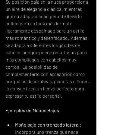
Su posición baja en la nuca proporciona 
un aire de elegancia clásica, mientras 
que su adaptabilidad permite llevarlo 
pulido para un look más formal o 
ligeramente despeinado para un estilo 
más romántico y desenfadado.  Además, 
se adapta a diferentes longitudes de 
cabello, aunque puede resultar un poco 
más complicado con cabellos muy 
cortos.  La posibilidad de 
complementarlo con accesorios como 
horquillas decorativas, peinetas o flores, 
lo convierte en un lienzo perfecto para 
expresar tu estilo personal.
Ejemplos de Moños Bajos:
Moño bajo con trenzado lateral:
Incorpora una trenza que nace 