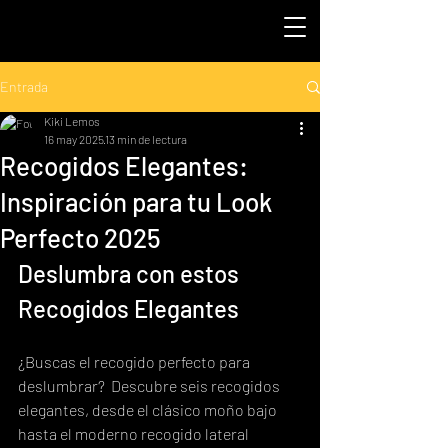
Entrada
Kiki Lemos
16 may 2025
13 min de lectura
Recogidos Elegantes:
Inspiración para tu Look
Perfecto 2025
Deslumbra con estos 
Recogidos Elegantes
¿Buscas el recogido perfecto para 
deslumbrar?  Descubre seis recogidos 
elegantes, desde el clásico moño bajo 
hasta el moderno recogido lateral 