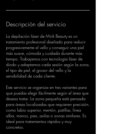
Descripción del servicio
La depilación láser de Mirik Beauty es un
tratamiento profesional diseñado para reducir
progresivamente el vello y conseguir una piel
más suave, cómoda y cuidada durante más
tiempo. Trabajamos con tecnología láser de
diodo y adaptamos cada sesión según la zona,
el tipo de piel, el grosor del vello y la
sensibilidad de cada cliente.
Este servicio se organiza en tres variantes para
que puedas elegir fácilmente según el área que
deseas tratar. La zona pequeña está pensada
para áreas localizadas que requieren precisión,
como labio superior, mentón, patillas, línea
alba, manos, pies, axilas o zonas similares. Es
ideal para tratamientos rápidos y muy
concretos.