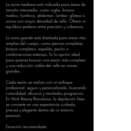
La zona mediana está indicada para áreas de
tamaño intermedio, como ingles, brazos
medios, hombros, abdomen, lumbar, glúteos o
zonas con mayor densidad de vello. Ofrece un
equilibrio perfecto entre precisión y cobertura.
La zona grande está diseñada para áreas más
amplias del cuerpo, como piernas completas,
brazos completos, espalda, pecho o
combinaciones extensas. Es la opción ideal
para quienes buscan una sesión más completa
y una reducción visible del vello en zonas
grandes.
Cada sesión se realiza con un enfoque
profesional, seguro y personalizado, buscando
comodidad, eficacia y resultados progresivos.
En Mirik Beauty Barcelona, la depilación láser
se convierte en una experiencia cuidada,
precisa y elegante dentro de un entorno
premium.
Duración recomendada