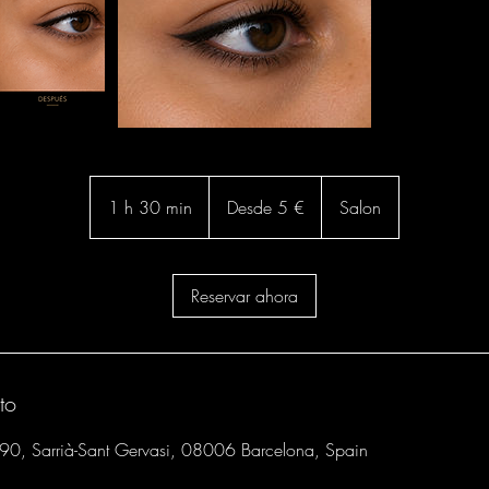
Desde
5
1 h 30 min
1
Desde 5 €
Salon
euros
3
0
Reservar ahora
m
i
n
to
190, Sarrià-Sant Gervasi, 08006 Barcelona, Spain