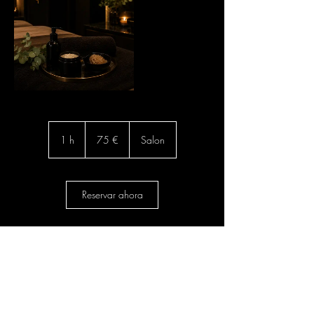
75
euros
1 h
1
75 €
Salon
Reservar ahora
Datos de contacto
Carrer de Balmes, 190, Sarrià-Sant Gervasi,
08006 Barcelona, Spain