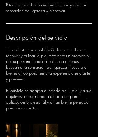
Ritual corporal para renovar la piel y aportar
sensación de ligereza y bienestar.
Descripción del servicio
Tratamiento corporal diseñado para refrescar,
renovar y cuidar la piel mediante un protocolo
detox personalizado. Ideal para quienes
buscan una sensación de ligereza, frescura y
bienestar corporal en una experiencia relajante
y premium.
El servicio se adapta al estado de tu piel y a tus
objetivos, combinando cuidado corporal,
aplicación profesional y un ambiente pensado
para desconectar.