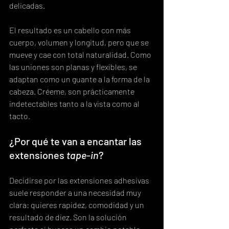
delicadas.
El resultado es un cabello con más 
cuerpo, volumen y longitud, pero que se 
mueve y cae con total naturalidad. Como 
las uniones son planas y flexibles, se 
adaptan como un guante a la forma de la 
cabeza. Créeme, son prácticamente 
indetectables tanto a la vista como al 
tacto.
¿Por qué te van a encantar las 
extensiones 
tape-in
?
Decidirse por las extensiones adhesivas 
suele responder a una necesidad muy 
clara: quieres rapidez, comodidad y un 
resultado de diez. Son la solución 