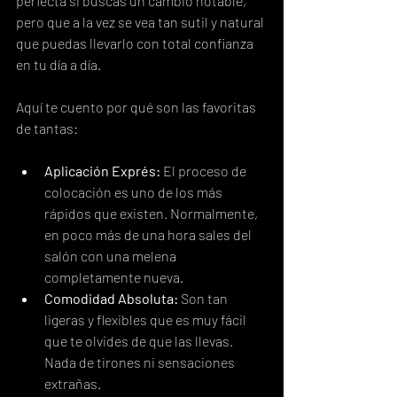
perfecta si buscas un cambio notable, 
pero que a la vez se vea tan sutil y natural 
que puedas llevarlo con total confianza 
en tu día a día.
Aquí te cuento por qué son las favoritas 
de tantas:
Aplicación Exprés:
 El proceso de 
colocación es uno de los más 
rápidos que existen. Normalmente, 
en poco más de una hora sales del 
salón con una melena 
completamente nueva.
Comodidad Absoluta:
 Son tan 
ligeras y flexibles que es muy fácil 
que te olvides de que las llevas. 
Nada de tirones ni sensaciones 
extrañas.