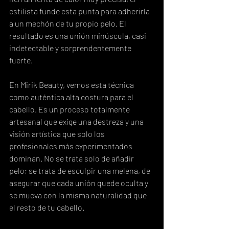
estilista funde esta punta para adherirla 
a un mechón de tu propio pelo. El 
resultado es una unión minúscula, casi 
indetectable y sorprendentemente 
fuerte.
En Mirik Beauty, vemos esta técnica 
como auténtica alta costura para el 
cabello. Es un proceso totalmente 
artesanal que exige una destreza y una 
visión artística que solo los 
profesionales más experimentados 
dominan. No se trata solo de añadir 
pelo; se trata de esculpir una melena, de 
asegurar que cada unión quede oculta y 
se mueva con la misma naturalidad que 
el resto de tu cabello.