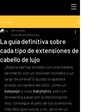
Entrada
Kiki Lemos
15 ene
16 min de lectura
La guía definitiva sobre
cada tipo de extensiones de
cabello de lujo
¿Alguna vez has soñado con una melena 
de infarto, con un volumen increíble o un 
largo de sirena? O quizás te apetece 
probar un cambio de color, como un 
balayage
 o unas 
babylights
, pero sin 
atreverte a pasar por la decoloración. 
Hoy, conseguir el pelo de tus sueños es 
más fácil que nunca, y no, ya no es un 