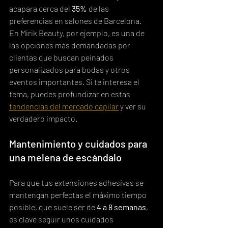
acapara cerca del 
35%
 de las 
preferencias en salones de Barcelona. 
En Mirik Beauty, por ejemplo, es una de 
las opciones más demandadas por 
clientas que buscan peinados 
personalizados para bodas y otros 
eventos importantes. Si te interesa el 
tema, puedes profundizar en estas 
tendencias del mercado capilar
 y ver su 
verdadero impacto.
Mantenimiento y cuidados para 
una melena de escándalo
Para que tus extensiones adhesivas se 
mantengan perfectas el máximo tiempo 
posible, que suele ser de 
4 a 8 semanas
, 
es clave seguir unos cuidados 