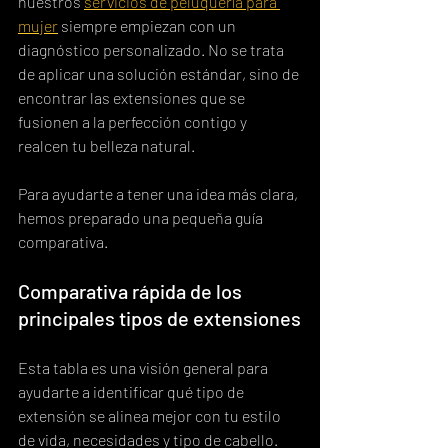
nuestros 
servicios de peluquería para 
mujer
 siempre empiezan con un 
diagnóstico personalizado. No se trata 
de aplicar una solución estándar, sino de 
encontrar las extensiones que se 
fusionen a la perfección contigo y 
realcen tu belleza natural.
Para ayudarte a tener una idea más clara, 
hemos preparado una pequeña guía 
comparativa.
Comparativa rápida de los 
principales tipos de extensiones
Esta tabla es una visión general para 
ayudarte a identificar qué tipo de 
extensión se alinea mejor con tu estilo 
de vida, necesidades y tipo de cabello.