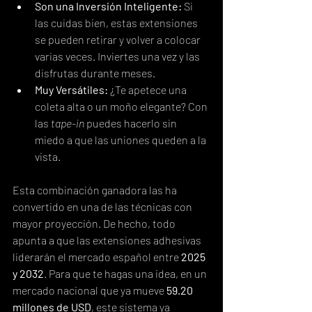
Son una Inversión Inteligente:
 Si 
las cuidas bien, estas extensiones 
se pueden retirar y volver a colocar 
varias veces. Inviertes una vez y las 
disfrutas durante meses.
Muy Versátiles:
 ¿Te apetece una 
coleta alta o un moño elegante? Con 
las 
tape-in
 puedes hacerlo sin 
miedo a que las uniones queden a la 
vista.
Esta combinación ganadora las ha 
convertido en una de las técnicas con 
mayor proyección. De hecho, todo 
apunta a que las extensiones adhesivas 
liderarán el mercado español entre 
2025 
y 2032
. Para que te hagas una idea, en un 
mercado nacional que ya mueve 
59.20 
millones de USD
, este sistema ya 