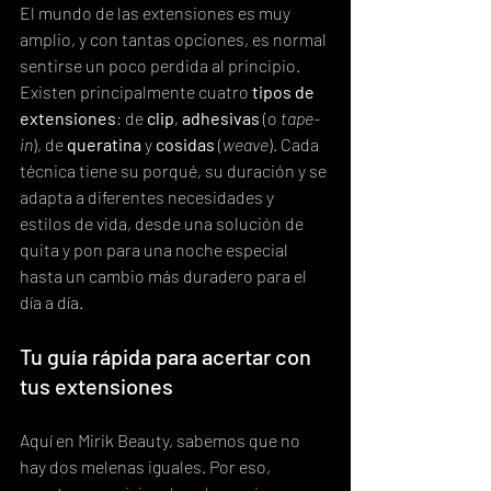
El mundo de las extensiones es muy 
amplio, y con tantas opciones, es normal 
sentirse un poco perdida al principio. 
Existen principalmente cuatro 
tipos de 
extensiones
: de 
clip
, 
adhesivas
 (o 
tape-
in
), de 
queratina
 y 
cosidas
 (
weave
). Cada 
técnica tiene su porqué, su duración y se 
adapta a diferentes necesidades y 
estilos de vida, desde una solución de 
quita y pon para una noche especial 
hasta un cambio más duradero para el 
día a día.
Tu guía rápida para acertar con 
tus extensiones
Aquí en Mirik Beauty, sabemos que no 
hay dos melenas iguales. Por eso, 