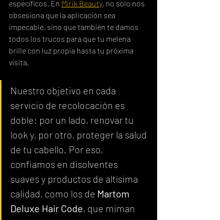
específicos. En 
Mirik Beauty
, no solo nos 
obsesiona que la aplicación sea 
impecable, sino que también te damos 
todos los trucos para que tu melena 
brille con luz propia hasta tu próxima 
visita.
Nuestro objetivo en cada 
servicio de recolocación es 
doble: por un lado, renovar tu 
look y, por otro, proteger la salud 
de tu cabello. Por eso, 
confiamos en disolventes 
suaves y productos de altísima 
calidad, como los de 
Martom 
Deluxe Hair Code
, que miman 