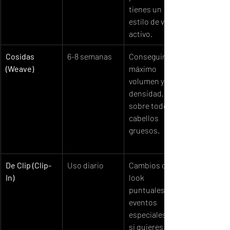
tienes un 
estilo de vida 
activo.
Cosidas 
6-8 semanas
Conseguir el 
(Weave)
máximo 
volumen y 
densidad, 
sobre todo en 
cabellos 
gruesos.
De Clip (Clip-
Uso diario
Cambios de 
In)
look 
puntuales, 
eventos 
especiales o 
si quieres 