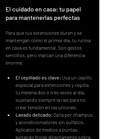
El cuidado en casa: tu papel 
para mantenerlas perfectas
Para que tus extensiones duren y se 
mantengan como el primer día, tu rutina 
en casa es fundamental. Son gestos 
sencillos, pero marcan una diferencia 
enorme.
El cepillado es clave:
 Usa un cepillo 
especial para extensiones y cepilla 
tu melena dos o tres veces al día, 
sujetando siempre la raíz para no 
crear tensión en las uniones.
Lavado delicado:
 Opta por champús 
y acondicionadores sin sulfatos. 
Aplícalos de medios a puntas, 
evitando frotar directamente sobre 