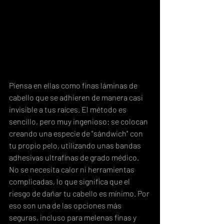
Piensa en ellas como finas láminas de 
cabello que se adhieren de manera casi 
invisible a tus raíces. El método es 
sencillo, pero muy ingenioso: se colocan 
creando una especie de "sándwich" con 
tu propio pelo, utilizando unas bandas 
adhesivas ultrafinas de grado médico. 
No se necesita calor ni herramientas 
complicadas, lo que significa que el 
riesgo de dañar tu cabello es mínimo. Por 
eso son una de las opciones más 
seguras, incluso para melenas finas y 