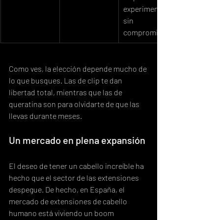
experimentar 
sin 
compromiso.
Como ves, la elección depende mucho de 
lo que busques. Las de clip te dan 
libertad total, mientras que las de 
queratina son para olvidarte de que las 
llevas durante meses.
Un mercado en plena expansión
El deseo de tener un cabello increíble ha 
hecho que el sector de las extensiones 
despegue. De hecho, en España, el 
mercado de extensiones de cabello 
humano está viviendo un boom 