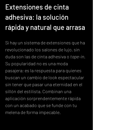
Extensiones de cinta 
adhesiva: la solución 
rápida y natural que arrasa
Si hay un sistema de extensiones que ha 
revolucionado los salones de lujo, sin 
duda son las de cinta adhesiva o 
tape-in
. 
Su popularidad no es una moda 
pasajera; es la respuesta para quienes 
buscan un cambio de look espectacular 
sin tener que pasar una eternidad en el 
sillón del estilista. Combinan una 
aplicación sorprendentemente rápida 
con un acabado que se funde con tu 
melena de forma impecable.