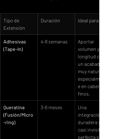
Tipo de 
Duración
Ideal para
Extensión
Adhesivas 
4-8 semanas
Aportar 
(Tape-In)
volumen y 
longitud con 
un acabado 
muy natural, 
especialment
e en cabellos 
finos.
Queratina 
3-6 meses
Una 
(Fusión/Micro
integración 
-ring)
duradera y 
casi invisible, 
perfecta si 