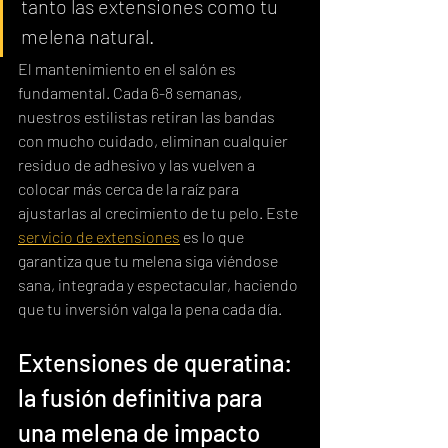
tanto las extensiones como tu 
melena natural.
El mantenimiento en el salón es 
fundamental. Cada 6-8 semanas, 
nuestros estilistas retiran las bandas 
con mucho cuidado, eliminan cualquier 
residuo de adhesivo y las vuelven a 
colocar más cerca de la raíz para 
ajustarlas al crecimiento de tu pelo. Este 
servicio de extensiones
 es lo que 
garantiza que tu melena siga viéndose 
sana, integrada y espectacular, haciendo 
que tu inversión valga la pena cada día.
Extensiones de queratina: 
la fusión definitiva para 
una melena de impacto