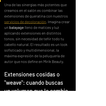
Una de las sinergias más potentes que 
creamos en el salón es combinar las 
extensiones de queratina con nuestros 
servicios de decoloración
. Imagina crear 
un 
balayage
 lleno de matices y luz 
aplicando extensiones en distintos 
tonos, sin necesidad de teñir todo tu 
cabello natural. El resultado es un look 
sofisticado y multidimensional, la 
máxima expresión de la peluquería de 
autor que nos define en Mirik Beauty.
Extensiones cosidas o 
"weave": cuando buscas 
un volumen que lo cambie 
todo