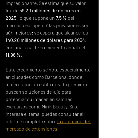
impresionante. Se estima que su valor 
fue de 
59,20 millones de dólares en 
2025
, lo que supone un 
7,5 %
 del 
mercado europeo. Y las previsiones son 
aún mejores: se espera que alcance los 
140,20 millones de dólares para 2034
, 
con una tasa de crecimiento anual del 
11,96 %
.
Este crecimiento se nota especialmente 
en ciudades como Barcelona, donde 
mujeres con un estilo de vida premium 
buscan soluciones de lujo para 
potenciar su imagen en salones 
exclusivos como Mirik Beauty. Si te 
interesa el tema, puedes consultar el 
informe completo sobre 
la evolución del 
mercado de extensiones
.