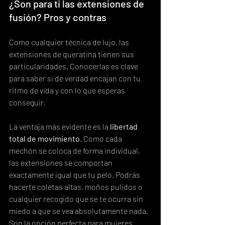
¿Son para ti las extensiones de 
fusión? Pros y contras
Como cualquier técnica de lujo, las 
extensiones de queratina tienen sus 
particularidades. Conocerlas es clave 
para saber si de verdad encajan con tu 
ritmo de vida y con lo que esperas 
conseguir.
La ventaja más evidente es la 
libertad 
total de movimiento
. Como cada 
mechón se coloca de forma individual, 
las extensiones se comportan 
exactamente igual que tu pelo. Podrás 
hacerte coletas altas, moños pulidos o 
cualquier recogido que se te ocurra sin 
miedo a que se vea absolutamente nada. 
Son la opción perfecta para mujeres 