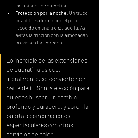
las uniones de queratina.
Protección por la noche:
 Un truco 
infalible es dormir con el pelo 
recogido en una trenza suelta. Así 
evitas la fricción con la almohada y 
previenes los enredos.
Lo increíble de las extensiones 
de queratina es que, 
literalmente, se convierten en 
parte de ti. Son la elección para 
quienes buscan un cambio 
profundo y duradero, y abren la 
puerta a combinaciones 
espectaculares con otros 
servicios de color.