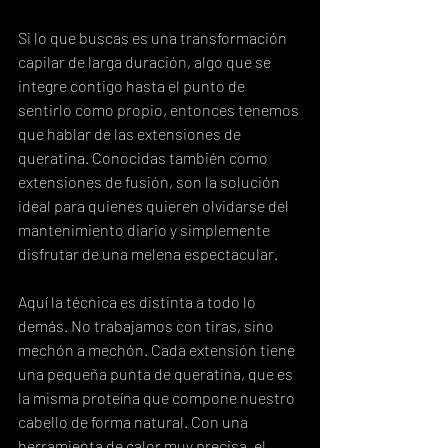
Si lo que buscas es una transformación 
capilar de larga duración, algo que se 
integre contigo hasta el punto de 
sentirlo como propio, entonces tenemos 
que hablar de las extensiones de 
queratina. Conocidas también como 
extensiones de fusión, son la solución 
ideal para quienes quieren olvidarse del 
mantenimiento diario y simplemente 
disfrutar de una melena espectacular.
Aquí la técnica es distinta a todo lo 
demás. No trabajamos con tiras, sino 
mechón a mechón. Cada extensión tiene 
una pequeña punta de queratina, que es 
la misma proteína que compone nuestro 
cabello de forma natural. Con una 
herramienta de calor muy precisa, el 