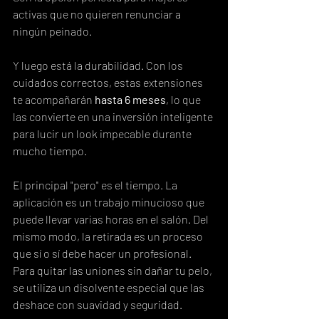
activas que no quieren renunciar a 
ningún peinado.
Y luego está la durabilidad. Con los 
cuidados correctos, estas extensiones 
te acompañarán 
hasta 6 meses
, lo que 
las convierte en una inversión inteligente 
para lucir un look impecable durante 
mucho tiempo.
El principal "pero" es el tiempo. La 
aplicación es un trabajo minucioso que 
puede llevar varias horas en el salón. Del 
mismo modo, la retirada es un proceso 
que sí o sí debe hacer un profesional. 
Para quitar las uniones sin dañar tu pelo, 
se utiliza un disolvente especial que las 
deshace con suavidad y seguridad.