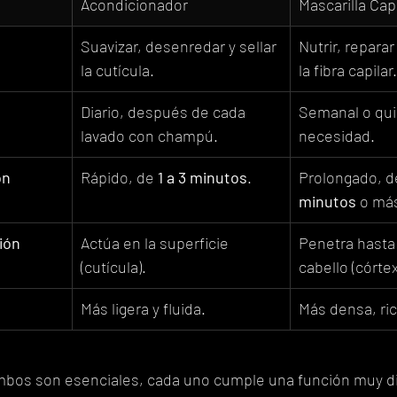
Acondicionador
Mascarilla Capi
Suavizar, desenredar y sellar 
Nutrir, reparar
la cutícula.
la fibra capilar.
Diario, después de cada 
Semanal o qui
lavado con champú.
necesidad.
ón
Rápido, de 
1 a 3 minutos
.
Prolongado, d
minutos
 o má
ión
Actúa en la superficie 
Penetra hasta e
(cutícula).
cabello (córtex
Más ligera y fluida.
Más densa, ri
bos son esenciales, cada uno cumple una función muy di