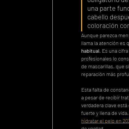
una parte fund
cabello despué
coloración co
Aunque parezca menti
llama la atención es 
habitual
. Es una cif
profesionales lo con
de mascarillas, que sí
reparación más prof
Esta falta de constan
a pesar de recibir tra
verdadera clave está 
fuerte y llena de vid
hidratar el pelo en 20
de verdad.