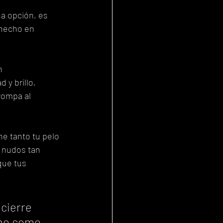
a opción, es 
 hecho en 
n 
 y brillo, 
rompa al 
e tanto tu pelo 
 nudos tan 
ue tus 
cierre 
ino como 