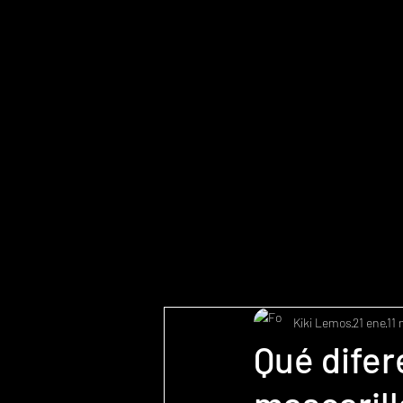
Kiki Lemos
21 ene
11 
Qué difer