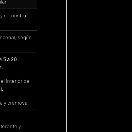
lar
 y reconstruir 
ncenal, según 
e 
5 a 20 
s.
l interior del 
).
ca y cremosa.
ferente y 