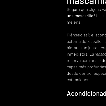
mascarill
Seguro que alguna vez
una mascarilla
? La cl
melena.
Piénsalo así: el acond
externa del cabello, 
hidratación justo des
inmediatos. 
La mascar
reserva para una o d
capas más profundas d
desde dentro, especia
extensiones.
Acondicionado