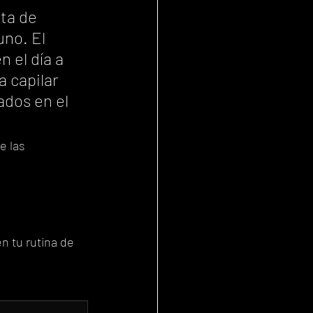
ta de 
no. El 
 el día a 
a capilar 
ados en el 
 las 
n tu rutina de 