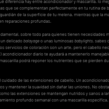
é diferencia hay entre acondicionador y mascarilla, lo mej
s que se complementan perfectamente en tu rutina de be
guardián de la superficie de tu melena, mientras que la ma
 en reparaciones profundas.
undamental, sobre todo para quienes tienen necesidades m
 un delicado 
balayage
 o unas luminosas 
babylights
, sabes 
s servicios de coloración son un arte, pero el cabello nec
 acondicionador diario te ayudará a mantenerlo manejable
ascarilla podrá reponer los nutrientes que se pierden dur
 cuidado de las extensiones de cabello. Un acondicionado
edos y mantener la suavidad sin dañar las uniones. No obsta
 como las extensiones se mantengan nutridos y sanos a lar
tamiento profundo semanal con una mascarilla específica.