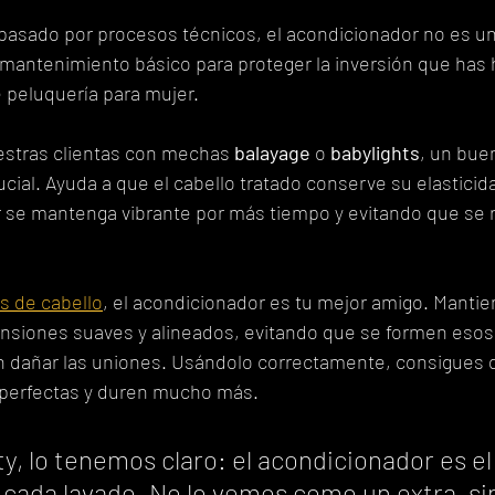
asado por procesos técnicos, el acondicionador no es un
 mantenimiento básico para proteger la inversión que has
 peluquería para mujer.
estras clientas con mechas 
balayage
 o 
babylights
, un bue
ial. Ayuda a que el cabello tratado conserve su elasticidad
r se mantenga vibrante por más tiempo y evitando que se 
s de cabello
, el acondicionador es tu mejor amigo. Mantien
ensiones suaves y alineados, evitando que se formen esos
dañar las uniones. Usándolo correctamente, consigues q
 perfectas y duren mucho más.
y, lo tenemos claro: el acondicionador es el 
e cada lavado. No lo vemos como un extra, s