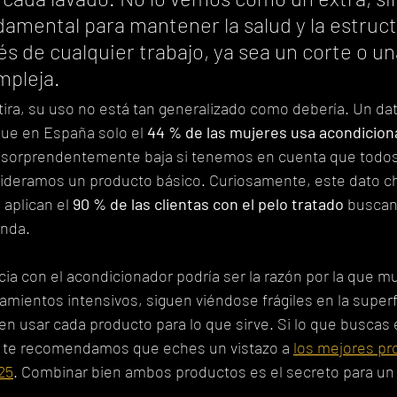
amental para mantener la salud y la estruct
s de cualquier trabajo, ya sea un corte o un
mpleja.
ra, su uso no está tan generalizado como debería. Un da
que en España solo el 
44 % de las mujeres usa acondicion
ra sorprendentemente baja si tenemos en cuenta que todos
sideramos un producto básico. Curiosamente, este dato ch
 aplican el 
90 % de las clientas con el pelo tratado
 buscan
unda.
cia con el acondicionador podría ser la razón por la que 
tamientos intensivos, siguen viéndose frágiles en la superf
en usar cada producto para lo que sirve. Si lo que buscas
a, te recomendamos que eches un vistazo a 
los mejores pr
25
. Combinar bien ambos productos es el secreto para un 