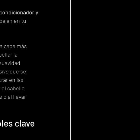
acondicionador y 
bajan en tu 
 la capa más 
llar la 
suavidad 
sivo
 que se 
ar en las 
el cabello 
o al llevar 
les clave