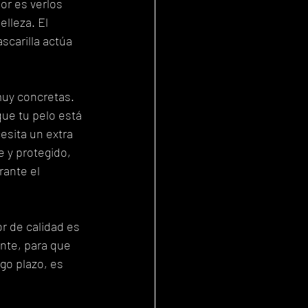
or es verlos 
lleza. El 
scarilla actúa 
uy concretas. 
que tu pelo está 
esita un extra 
 y protegido, 
ante el 
r de calidad es 
nte, para que 
go plazo, es 