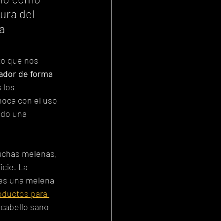
ura del 
a 
to que nos 
ador de forma 
 los 
oca con el uso 
do una 
muchas melenas, 
icie. La 
 es una melena 
oductos para 
cabello sano 