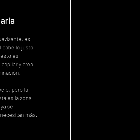
iaria
avizante, es 
l cabello justo 
gesto es 
 capilar y crea 
minación.
elo, pero la 
sta es la zona 
 ya se 
o necesitan más.