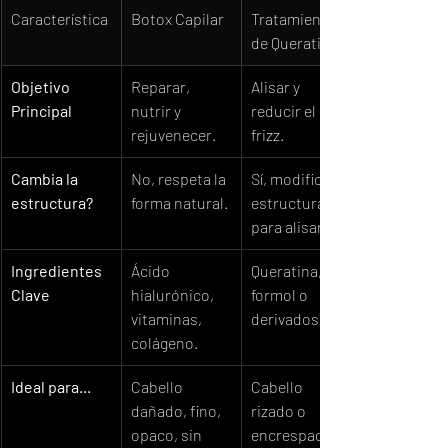
Característica
Botox Capilar
Tratamiento 
de Queratina
Objetivo 
Reparar, 
Alisar y 
Principal
nutrir y 
reducir el 
rejuvenecer.
frizz.
Cambia la 
No, respeta la 
Sí, modifica la 
estructura?
forma natural.
estructura 
para alisar.
Ingredientes 
Ácido 
Queratina, 
Clave
hialurónico, 
formol o 
vitaminas, 
derivados.
colágeno.
Ideal para...
Cabello 
Cabello 
dañado, fino, 
rizado o 
opaco, sin 
encrespado 