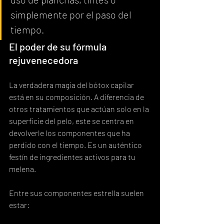
simplemente por el paso del 
tiempo.
El poder de su fórmula 
rejuvenecedora
La verdadera magia del bótox capilar 
está en su composición. A diferencia de 
otros tratamientos que actúan solo en la 
superficie del pelo, este se centra en 
devolverle los componentes que ha 
perdido con el tiempo. Es un auténtico 
festín de ingredientes activos para tu 
melena.
Entre sus componentes estrella suelen 
estar: