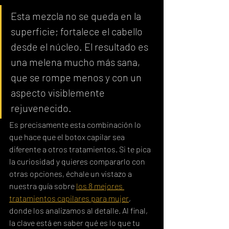
Esta mezcla no se queda en la 
superficie; fortalece el cabello 
desde el núcleo. El resultado es 
una melena mucho más sana, 
que se rompe menos y con un 
aspecto visiblemente 
rejuvenecido.
Es precisamente esta combinación lo 
que hace que el botox capilar sea 
diferente a otros tratamientos. Si te pica 
la curiosidad y quieres compararlo con 
otras opciones, échale un vistazo a 
nuestra guía sobre 
los 8 mejores 
tratamientos capilares para mujer
, 
donde los analizamos al detalle. Al final, 
la clave está en saber qué es lo que tu 