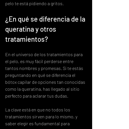
pelo te está pidiendo a gritos.
¿En qué se diferencia de la 
queratina y otros 
tratamientos?
En el universo de los tratamientos para 
el pelo, es muy fácil perderse entre 
tantos nombres y promesas. Si te estás 
preguntando en qué se diferencia el 
bótox capilar de opciones tan conocidas 
como la queratina, has llegado al sitio 
perfecto para aclarar tus dudas.
La clave está en que no todos los 
tratamientos sirven para lo mismo, y 
saber elegir es fundamental para 