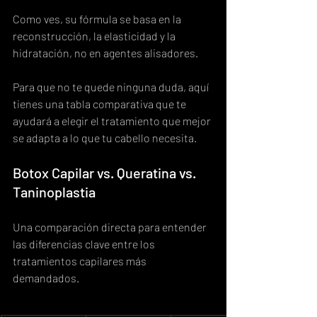
Como ves, su fórmula se basa en la 
reconstrucción, la elasticidad y la 
hidratación, no en agentes alisadores.
Para que no te quede ninguna duda, aquí 
tienes una tabla comparativa que te 
ayudará a elegir el tratamiento que mejor 
se adapta a lo que tu cabello necesita.
Botox Capilar vs. Queratina vs. 
Taninoplastia
Una comparación directa para entender 
las diferencias clave entre los 
tratamientos capilares más 
demandados.