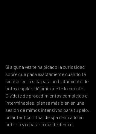
Si alguna vez te ha picado la curiosidad 
sobre qué pasa exactamente cuando te 
sientas en la silla para un tratamiento de 
botox capilar, déjame que te lo cuente. 
Olvídate de procedimientos complejos o 
interminables; piensa más bien en una 
sesión de mimos intensivos para tu pelo, 
un auténtico ritual de spa centrado en 
nutrirlo y repararlo desde dentro.