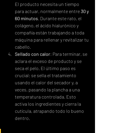
El producto necesita un tiempo 
para actuar, normalmente entre 
30 y 
60 minutos
. Durante este rato, el 
colágeno, el ácido hialurónico y 
compañía están trabajando a toda 
máquina para rellenar y revitalizar tu 
cabello.
Sellado con calor
: Para terminar, se 
aclara el exceso de producto y se 
seca el pelo. El último paso es 
crucial: se sella el tratamiento 
usando el calor del secador y, a 
veces, pasando la plancha a una 
temperatura controlada. Esto 
activa los ingredientes y cierra la 
cutícula, atrapando todo lo bueno 
dentro.