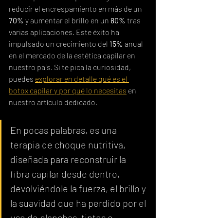
reducir el encrespamiento en más de un 
70%
 y aumentar el brillo en un 
80%
 tras 
varias aplicaciones. Este éxito ha 
impulsado un crecimiento del 
15%
 anual 
en el mercado de la estética capilar en 
nuestro país. Si te pica la curiosidad, 
puedes 
explorar en detalle qué es el 
botox capilar y por qué lo necesitas
 en 
nuestro artículo dedicado.
En pocas palabras, es una 
terapia de choque nutritiva, 
diseñada para reconstruir la 
fibra capilar desde dentro, 
devolviéndole la fuerza, el brillo y 
la suavidad que ha perdido por el 
uso de planchas, tintes o 