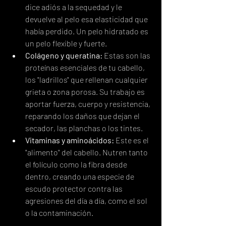
dice adiós a la sequedad y le 
devuelve al pelo esa elasticidad que 
había perdido. Un pelo hidratado es 
un pelo flexible y fuerte.
Colágeno y queratina:
 Estas son las 
proteínas esenciales de tu cabello, 
los "ladrillos" que rellenan cualquier 
grieta o zona porosa. Su trabajo es 
aportar fuerza, cuerpo y resistencia, 
reparando los daños que dejan el 
secador, las planchas o los tintes.
Vitaminas y aminoácidos:
 Este es el 
"alimento" del cabello. Nutren tanto 
el folículo como la fibra desde 
dentro, creando una especie de 
escudo protector contra las 
agresiones del día a día, como el sol 
o la contaminación.