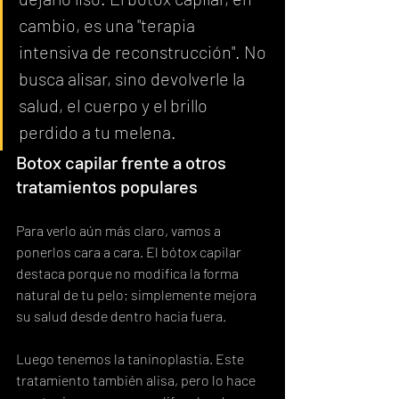
cambio, es una "terapia 
intensiva de reconstrucción". No 
busca alisar, sino devolverle la 
salud, el cuerpo y el brillo 
perdido a tu melena.
Botox capilar frente a otros 
tratamientos populares
Para verlo aún más claro, vamos a 
ponerlos cara a cara. El bótox capilar 
destaca porque no modifica la forma 
natural de tu pelo; simplemente mejora 
su salud desde dentro hacia fuera.
Luego tenemos la taninoplastia. Este 
tratamiento también alisa, pero lo hace 