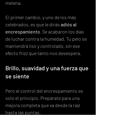
melena.
El primer cambio, y uno de los más 
celebrados, es que le dirás 
adiós al 
encrespamiento
. Se acabaron los días 
de luchar contra la humedad. Tu pelo se 
mantendrá liso y controlado, sin ese 
efecto 
frizz
 que tanto nos desespera.
Brillo, suavidad y una fuerza que 
se siente
Pero el control del encrespamiento es 
solo el principio. Prepárate para una 
mejora completa que va desde la raíz 
hasta las puntas.
Un tacto increíblemente sedoso:
Tu pelo recuperará esa suavidad 