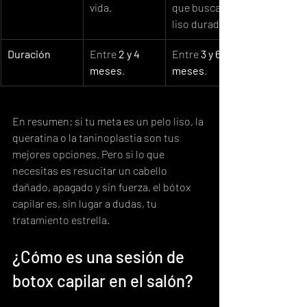
vida.
que busca un 
liso duradero.
Duración
Entre 
2 y 4 
Entre 
3 y 6 
meses
.
meses
.
En resumen: si tu meta es un pelo liso, la 
queratina o la taninoplastia son tus 
mejores opciones. Pero si lo que 
necesitas es resucitar un cabello 
dañado, apagado y sin fuerza, el bótox 
capilar es, sin lugar a dudas, tu 
tratamiento estrella.
¿Cómo es una sesión de 
botox capilar en el salón?