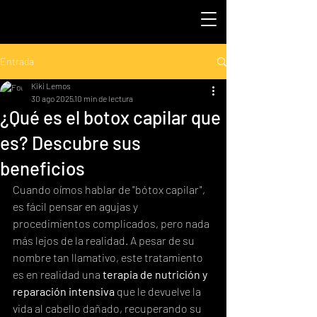
Entrada
Kiki Lemos
30 ago 2025
10 min de lectura
¿Qué es el botox capilar que
es? Descubre sus
beneficios
Cuando oímos hablar de "bótox capilar", 
es fácil pensar en agujas y 
procedimientos complicados, pero nada 
más lejos de la realidad. A pesar de su 
nombre tan llamativo, este tratamiento 
es en realidad una 
terapia de nutrición y 
reparación intensiva
 que le devuelve la 
vida al cabello dañado, recuperando su 