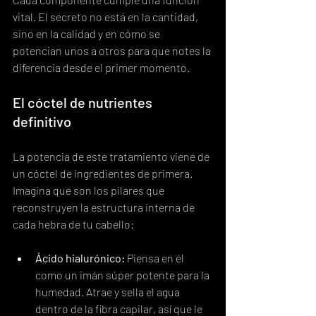
vital. El secreto no está en la cantidad, 
sino en la calidad y en cómo se 
potencian unos a otros para que notes la 
diferencia desde el primer momento.
El cóctel de nutrientes 
definitivo
La potencia de este tratamiento viene de 
un cóctel de ingredientes de primera. 
Imagina que son los pilares que 
reconstruyen la estructura interna de 
cada hebra de tu cabello:
Ácido hialurónico:
 Piensa en él 
como un imán súper potente para la 
humedad. Atrae y sella el agua 
dentro de la fibra capilar, así que le 