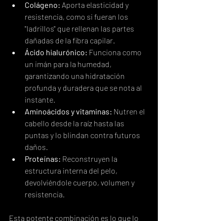
Colágeno:
 Aporta elasticidad y 
resistencia, como si fueran los 
"ladrillos" que rellenan las partes 
dañadas de la fibra capilar.
Ácido hialurónico:
 Funciona como 
un imán para la humedad, 
garantizando una hidratación 
profunda y duradera que se nota al 
instante.
Aminoácidos y vitaminas:
 Nutren el 
cabello desde la raíz hasta las 
puntas y lo blindan contra futuros 
daños.
Proteínas:
 Reconstruyen la 
estructura interna del pelo, 
devolviéndole cuerpo, volumen y 
resistencia.
Esta potente combinación es lo que lo 