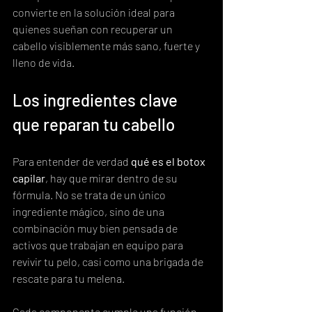
convierte en la solución ideal para 
quienes sueñan con recuperar un 
cabello visiblemente más sano, fuerte y 
lleno de vida.
Los ingredientes clave 
que reparan tu cabello
Para entender de verdad 
qué es el botox 
capilar
, hay que mirar dentro de su 
fórmula. No se trata de un único 
ingrediente mágico, sino de una 
combinación muy bien pensada de 
activos que trabajan en equipo para 
revivir tu pelo, casi como una brigada de 
rescate para tu melena.
Cada componente cumple una función 