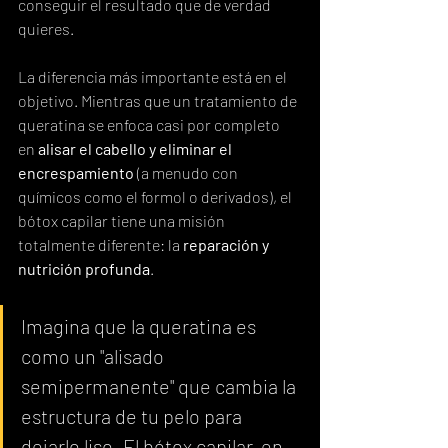
conseguir el resultado que de verdad 
quieres.
La diferencia más importante está en el 
objetivo. Mientras que un tratamiento de 
queratina se enfoca casi por completo 
en 
alisar el cabello y eliminar el 
encrespamiento
 (a menudo con 
químicos como el formol o derivados), el 
bótox capilar tiene una misión 
totalmente diferente: la 
reparación y 
nutrición profunda
.
Imagina que la queratina es 
como un "alisado 
semipermanente" que cambia la 
estructura de tu pelo para 
dejarlo liso. El bótox capilar, en 