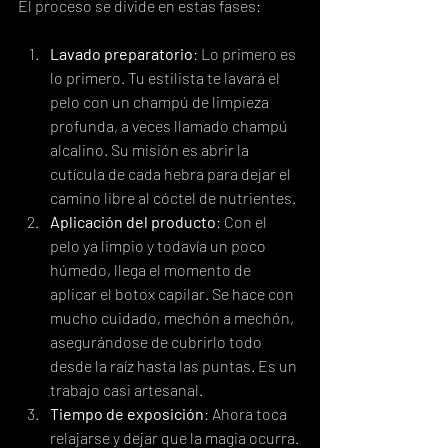
El proceso se divide en estas fases:
Lavado preparatorio
: Lo primero es 
lo primero. Tu estilista te lavará el 
pelo con un champú de limpieza 
profunda, a veces llamado champú 
alcalino. Su misión es abrir la 
cutícula de cada hebra para dejar el 
camino libre al cóctel de nutrientes.
Aplicación del producto
: Con el 
pelo ya limpio y todavía un poco 
húmedo, llega el momento de 
aplicar el botox capilar. Se hace con 
mucho cuidado, mechón a mechón, 
asegurándose de cubrirlo todo 
desde la raíz hasta las puntas. Es un 
trabajo casi artesanal.
Tiempo de exposición
: Ahora toca 
relajarse y dejar que la magia ocurra. 