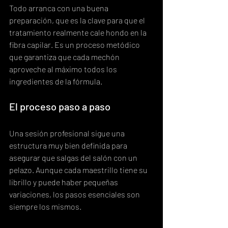
Todo arranca con una buena 
preparación, que es la clave para que el 
tratamiento realmente cale hondo en la 
fibra capilar. Es un proceso metódico 
que garantiza que cada mechón 
aproveche al máximo todos los 
ingredientes de la fórmula.
El proceso paso a paso
Una sesión profesional sigue una 
estructura muy bien definida para 
asegurar que salgas del salón con un 
pelazo. Aunque cada maestrillo tiene su 
librillo y puede haber pequeñas 
variaciones, los pasos esenciales son 
siempre los mismos.