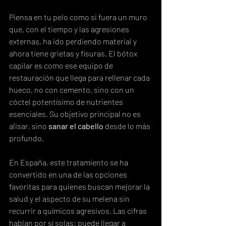
Piensa en tu pelo como si fuera un muro 
que, con el tiempo y las agresiones 
externas, ha ido perdiendo material y 
ahora tiene grietas y fisuras. El bótox 
capilar es como ese equipo de 
restauración que llega para rellenar cada 
hueco, no con cemento, sino con un 
cóctel potentísimo de nutrientes 
esenciales. Su objetivo principal no es 
alisar, sino 
sanar el cabello
 desde lo más 
profundo.
En España, este tratamiento se ha 
convertido en una de las opciones 
favoritas para quienes buscan mejorar la 
salud y el aspecto de su melena sin 
recurrir a químicos agresivos. Las cifras 
hablan por sí solas: puede llegar a 