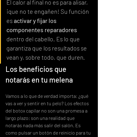
El calor al final no es para alisar, 
¡que no te engañen! Su función 
es 
activar y fijar los 
componentes reparadores
dentro del cabello. Es lo que 
garantiza que los resultados se 
vean y, sobre todo, que duren.
Los beneficios que 
notarás en tu melena
Vamos a lo que de verdad importa: ¿qué 
vas a ver y sentir en tu pelo? Los efectos 
del botox capilar no son una promesa a 
largo plazo; son una realidad que 
notarás nada más salir del salón. Es 
como pulsar un botón de reinicio para tu 