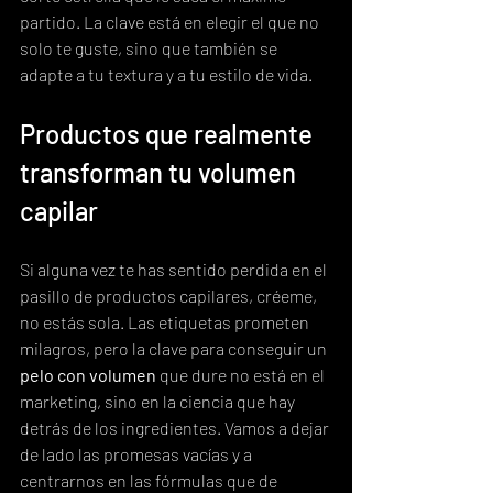
partido. La clave está en elegir el que no 
solo te guste, sino que también se 
adapte a tu textura y a tu estilo de vida.
Productos que realmente 
transforman tu volumen 
capilar
Si alguna vez te has sentido perdida en el 
pasillo de productos capilares, créeme, 
no estás sola. Las etiquetas prometen 
milagros, pero la clave para conseguir un 
pelo con volumen
 que dure no está en el 
marketing, sino en la ciencia que hay 
detrás de los ingredientes. Vamos a dejar 
de lado las promesas vacías y a 
centrarnos en las fórmulas que de 