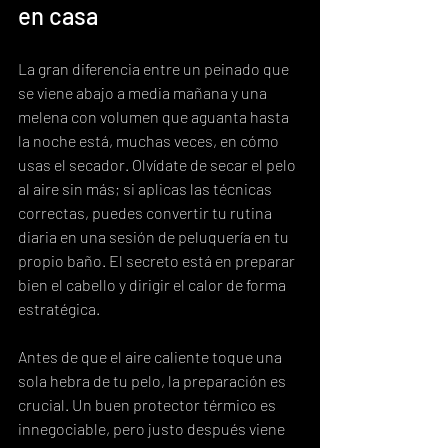
en casa
La gran diferencia entre un peinado que 
se viene abajo a media mañana y una 
melena con volumen que aguanta hasta 
la noche está, muchas veces, en cómo 
usas el secador. Olvídate de secar el pelo 
al aire sin más; si aplicas las técnicas 
correctas, puedes convertir tu rutina 
diaria en una sesión de peluquería en tu 
propio baño. El secreto está en preparar 
bien el cabello y dirigir el calor de forma 
estratégica.
Antes de que el aire caliente toque una 
sola hebra de tu pelo, la preparación es 
crucial. Un buen protector térmico es 
innegociable, pero justo después viene 