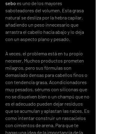
sebo
 es uno de los mayores 
saboteadores del volumen. Esta grasa 
natural se desliza por la hebra capilar, 
añadiendo un peso innecesario que 
arrastra el cabello hacia abajo y lo deja 
con un aspecto plano y pesado.
A veces, el problema está en tu propio 
neceser. Muchos productos prometen 
milagros, pero sus fórmulas son 
demasiado densas para cabellos finos o 
con tendencia grasa. Acondicionadores 
muy pesados, sérums con siliconas que 
no se disuelven bien o un champú que no 
es el adecuado pueden dejar residuos 
que se acumulan y aplastan las raíces. Es 
como intentar construir un rascacielos 
con cimientos de arena. Para que te 
hagas una idea de la importancia de la 