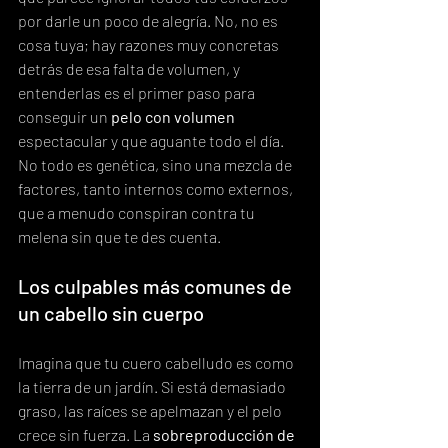
por darle un poco de alegría. No, no es 
cosa tuya; hay razones muy concretas 
detrás de esa falta de volumen, y 
entenderlas es el primer paso para 
conseguir un 
pelo con volumen
espectacular y que aguante todo el día. 
No todo es genética, sino una mezcla de 
factores, tanto internos como externos, 
que a menudo conspiran contra tu 
melena sin que te des cuenta.
Los culpables más comunes de 
un cabello sin cuerpo
Imagina que tu cuero cabelludo es como 
la tierra de un jardín. Si está demasiado 
graso, las raíces se apelmazan y el pelo 
crece sin fuerza. La 
sobreproducción de 