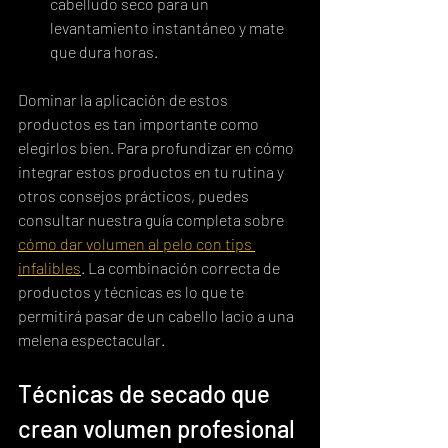
cabelludo seco para un 
levantamiento instantáneo y mate 
que dura horas.
Dominar la aplicación de estos 
productos es tan importante como 
elegirlos bien. Para profundizar en cómo 
integrar estos productos en tu rutina y 
otros consejos prácticos, puedes 
consultar nuestra guía completa sobre 
cómo dar volumen al pelo con tips 
infalibles
. La combinación correcta de 
productos y técnicas es lo que te 
permitirá pasar de un cabello lacio a una 
melena espectacular.
Técnicas de secado que 
crean volumen profesional 