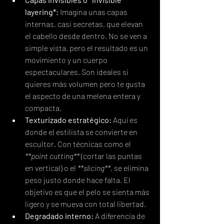
layering*:
 Imagina unas capas 
internas, casi secretas, que elevan 
el cabello desde dentro. No se ven a 
simple vista, pero el resultado es un 
movimiento y un cuerpo 
espectaculares. Son ideales si 
quieres más volumen pero te gusta 
el aspecto de una melena entera y 
compacta.
Texturizado estratégico:
 Aquí es 
donde el estilista se convierte en 
escultor. Con técnicas como el 
**point cutting**
 (cortar las puntas 
en vertical) o el 
**slicing**
, se elimina 
peso justo donde hace falta. El 
objetivo es que el pelo se sienta más 
ligero y se mueva con total libertad.
Degradado interno:
 A diferencia de 