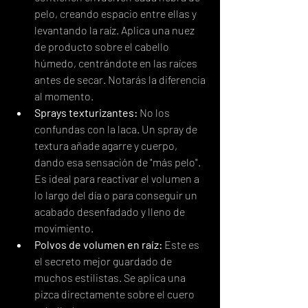
pelo, creando espacio entre ellas y 
levantando la raíz. Aplica una nuez 
de producto sobre el cabello 
húmedo, centrándote en las raíces 
antes de secar. Notarás la diferencia 
al momento.
Sprays texturizantes:
 No los 
confundas con la laca. Un spray de 
textura añade agarre y cuerpo, 
dando esa sensación de "más pelo". 
Es ideal para reactivar el volumen a 
lo largo del día o para conseguir un 
acabado desenfadado y lleno de 
movimiento.
Polvos de volumen en raíz:
 Este es 
el secreto mejor guardado de 
muchos estilistas. Se aplica una 
pizca directamente sobre el cuero 