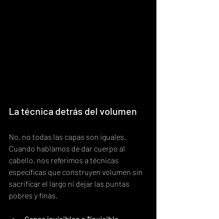
La técnica detrás del volumen
No, no todas las capas son iguales. 
Cuando hablamos de dar cuerpo al 
cabello, nos referimos a técnicas 
específicas que construyen volumen sin 
sacrificar el largo ni dejar las puntas 
pobres y finas.
Capas invisibles o *invisible 