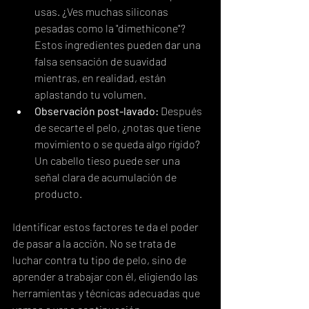
usas. ¿Ves muchas siliconas 
pesadas como la "dimethicone"? 
Estos ingredientes pueden dar una 
falsa sensación de suavidad 
mientras, en realidad, están 
aplastando tu volumen.
Observación post-lavado:
 Después 
de secarte el pelo, ¿notas que tiene 
movimiento o se queda algo rígido? 
Un cabello tieso puede ser una 
señal clara de acumulación de 
producto.
Identificar estos factores te da el poder 
de pasar a la acción. No se trata de 
luchar contra tu tipo de pelo, sino de 
aprender a trabajar con él, eligiendo las 
herramientas y técnicas adecuadas que 