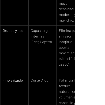
mayor 
densidad. Es 
moderno y 
muy chic.
Grueso y liso
Capas largas 
Elimina peso 
internas 
sin sacrificar 
(
Long Layers
)
longitud, 
aporta 
movimiento y 
evita el "efecto 
casco".
Fino y rizado
Corte 
Shag
Potencia la 
textura 
natural, crea 
volumen en la 
coronilla y 