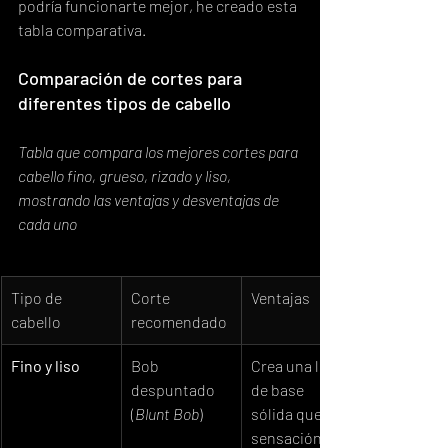
podría funcionarte mejor, he creado esta 
tabla comparativa.
Comparación de cortes para 
diferentes tipos de cabello
Tabla que compara los mejores cortes para 
cabello fino, grueso, rizado y liso, 
mostrando las ventajas y desventajas de 
cada uno
Tipo de 
Corte 
Ventajas
cabello
recomendado
Fino y liso
Bob 
Crea una línea 
despuntado 
de base 
(
Blunt Bob
)
sólida que da 
sensación de 