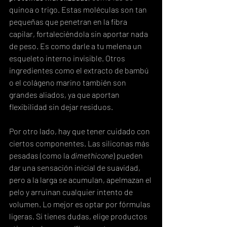
quinoa o trigo. Estas moléculas son tan 
pequeñas que penetran en la fibra 
capilar, fortaleciéndola sin aportar nada 
de peso. Es como darle a tu melena un 
esqueleto interno invisible. Otros 
ingredientes como el extracto de bambú 
o el colágeno marino también son 
grandes aliados, ya que aportan 
flexibilidad sin dejar residuos.
Por otro lado, hay que tener cuidado con 
ciertos componentes. Las siliconas más 
pesadas (como la 
dimethicone
) pueden 
dar una sensación inicial de suavidad, 
pero a la larga se acumulan, apelmazan el 
pelo y arruinan cualquier intento de 
volumen. Lo mejor es optar por fórmulas 
ligeras. Si tienes dudas, elige productos 