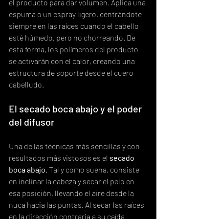
el producto para dar volumen. Aplica una 
espuma o un espray ligero, centrándote 
siempre en las raíces cuando el cabello 
esté húmedo, pero no chorreando. De 
esta forma, los polímeros del producto 
se activarán con el calor, creando una 
estructura de soporte desde el cuero 
cabelludo.
El secado boca abajo y el poder 
del difusor
Una de las técnicas más sencillas y con 
resultados más vistosos es el 
secado 
boca abajo
. Tal y como suena, consiste 
en inclinar la cabeza y secar el pelo en 
esa posición, llevando el aire desde la 
nuca hacia las puntas. Al secar las raíces 
en la dirección contraria a su caída 