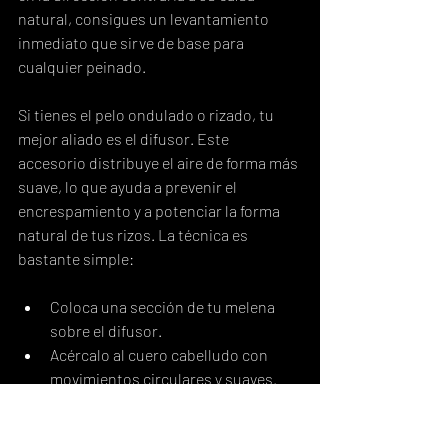
natural, consigues un levantamiento 
inmediato que sirve de base para 
cualquier peinado.
Si tienes el pelo ondulado o rizado, tu 
mejor aliado es el difusor. Este 
accesorio distribuye el aire de forma más 
suave, lo que ayuda a prevenir el 
encrespamiento y a potenciar la forma 
natural de tus rizos. La técnica es 
bastante simple:
Coloca una sección de tu melena 
sobre el difusor.
Acércalo al cuero cabelludo con 
movimientos circulares y suaves.
Usa una temperatura media y una 
velocidad baja para definir sin 