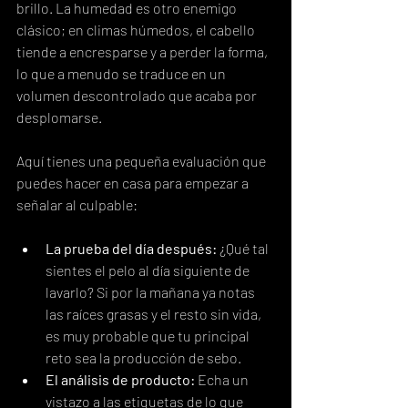
brillo. La humedad es otro enemigo 
clásico; en climas húmedos, el cabello 
tiende a encresparse y a perder la forma, 
lo que a menudo se traduce en un 
volumen descontrolado que acaba por 
desplomarse.
Aquí tienes una pequeña evaluación que 
puedes hacer en casa para empezar a 
señalar al culpable:
La prueba del día después:
 ¿Qué tal 
sientes el pelo al día siguiente de 
lavarlo? Si por la mañana ya notas 
las raíces grasas y el resto sin vida, 
es muy probable que tu principal 
reto sea la producción de sebo.
El análisis de producto:
 Echa un 
vistazo a las etiquetas de lo que 