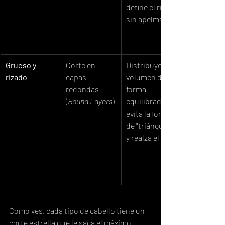
define el rizo 
sin apelmazar.
Grueso y 
Corte en 
Distribuye el 
rizado
capas 
volumen de 
redondas 
forma 
(
Round Layers
)
equilibrada, 
evita la forma 
de "triángulo" 
y realza el rizo.
Como ves, cada tipo de cabello tiene un 
corte estrella que le saca el máximo 