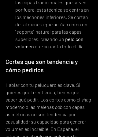
las capas tradicionales que se ven 
por fuera, esta técnica se centra en 
los mechones inferiores. Se cortan 
de tal manera que actúan como un 
"soporte" natural para las capas 
superiores, creando un 
pelo con 
volumen
 que aguanta todo el día.
Cortes que son tendencia y 
cómo pedirlos
Hablar con tu peluquero es clave. Si 
quieres que te entienda, tienes que 
saber qué pedir. Los cortes como el 
shag
moderno o las melenas 
bob
 con capas 
asimétricas no son tendencia por 
casualidad; su capacidad para generar 
volumen es increíble. En España, el 
interés por el 
pelo con volumen
 ha 