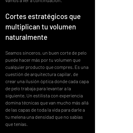
vamos a ver a continuación.
Cortes estratégicos que 
multiplican tu volumen 
naturalmente
Seamos sinceros, un buen corte de pelo 
puede hacer más por tu volumen que 
cualquier producto que compres. Es una 
cuestión de arquitectura capilar, de 
crear una ilusión óptica donde cada capa 
de pelo trabaja para levantar a la 
siguiente. Un estilista con experiencia 
domina técnicas que van mucho más allá 
de las capas de toda la vida para darle a 
tu melena una densidad que no sabías 
que tenías.