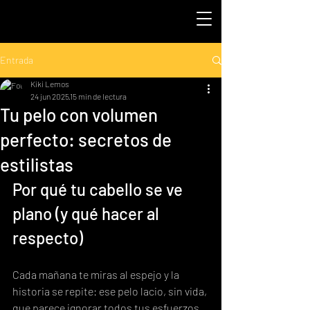
Entrada
Kiki Lemos
24 jun 2025
15 min de lectura
Tu pelo con volumen
perfecto: secretos de
estilistas
Por qué tu cabello se ve 
plano (y qué hacer al 
respecto)
Cada mañana te miras al espejo y la 
historia se repite: ese pelo lacio, sin vida, 
que parece ignorar todos tus esfuerzos 