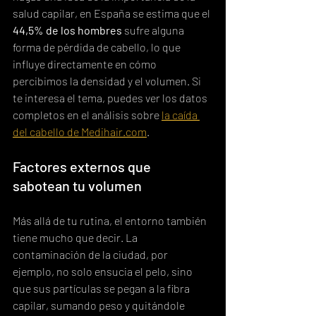
salud capilar, en España se estima que el 
44,5% de los hombres
 sufre alguna 
forma de pérdida de cabello, lo que 
influye directamente en cómo 
percibimos la densidad y el volumen. Si 
te interesa el tema, puedes ver los datos 
completos en el análisis sobre 
la caída 
del cabello de Medihair.com
.
Factores externos que 
sabotean tu volumen
Más allá de tu rutina, el entorno también 
tiene mucho que decir. La 
contaminación de la ciudad, por 
ejemplo, no solo ensucia el pelo, sino 
que sus partículas se pegan a la fibra 
capilar, sumando peso y quitándole 