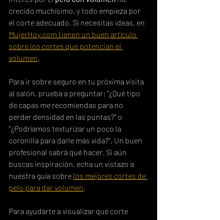
crecido muchísimo, y todo empieza por 
el corte adecuado. Si necesitas ideas, en 
MujerHoy.com tienen un buen artículo 
sobre los cortes que potencian el 
volumen
.
Para ir sobre seguro en tu próxima visita 
al salón, prueba a preguntar: "¿Qué tipo 
de capas me recomiendas para no 
perder densidad en las puntas?" o 
"¿Podríamos texturizar un poco la 
coronilla para darle más vida?". Un buen 
profesional sabrá qué hacer. Si aún 
buscas inspiración, echa un vistazo a 
nuestra guía sobre 
los mejores cortes de 
pelo para dar volumen
.
Para ayudarte a visualizar qué corte 