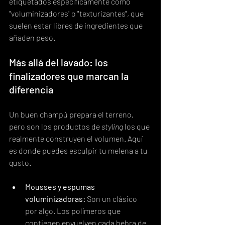
etiquetados específicamente como 
"voluminizadores" o "texturizantes", que 
suelen estar libres de ingredientes que 
añaden peso.
Más allá del lavado: los 
finalizadores que marcan la 
diferencia
Un buen champú prepara el terreno, 
pero son los productos de 
styling
 los que 
realmente construyen el volumen. Aquí 
es donde puedes esculpir tu melena a tu 
gusto.
Mousses y espumas 
voluminizadoras:
 Son un clásico 
por algo. Los polímeros que 
contienen envuelven cada hebra de 