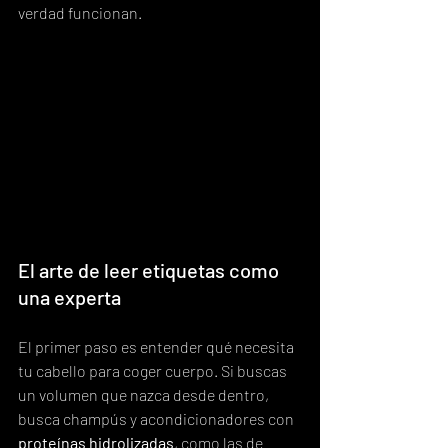
verdad funcionan.
El arte de leer etiquetas como 
una experta
El primer paso es entender qué necesita 
tu cabello para coger cuerpo. Si buscas 
un volumen que nazca desde dentro, 
busca champús y acondicionadores con 
proteínas hidrolizadas
, como las de 