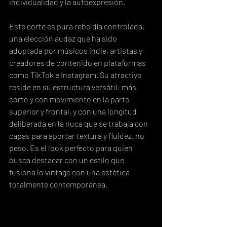
individualidad y la autoexpresión.
Este corte es pura rebeldía controlada, 
una elección audaz que ha sido 
adoptada por músicos indie, artistas y 
creadores de contenido en plataformas 
como TikTok e Instagram. Su atractivo 
reside en su estructura versátil: más 
corto y con movimiento en la parte 
superior y frontal, y con una longitud 
deliberada en la nuca que se trabaja con 
capas para aportar textura y fluidez, no 
peso. Es el look perfecto para quien 
busca destacar con un estilo que 
fusiona lo vintage con una estética 
totalmente contemporánea.