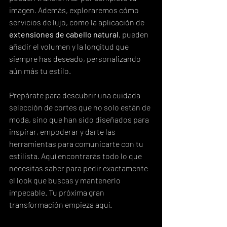
imagen. Además, exploraremos cómo 
servicios de lujo, como la aplicación de 
extensiones de cabello natural
, pueden 
añadir el volumen y la longitud que 
siempre has deseado, personalizando 
aún más tu estilo.
Prepárate para descubrir una cuidada 
selección de cortes que no solo están de 
moda, sino que han sido diseñados para 
inspirar, empoderar y darte las 
herramientas para comunicarte con tu 
estilista. Aquí encontrarás todo lo que 
necesitas saber para pedir exactamente 
el look que buscas y mantenerlo 
impecable. Tu próxima gran 
transformación empieza aquí.