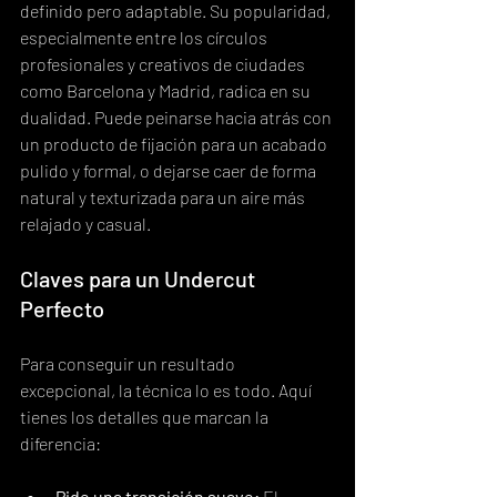
definido pero adaptable. Su popularidad, 
especialmente entre los círculos 
profesionales y creativos de ciudades 
como Barcelona y Madrid, radica en su 
dualidad. Puede peinarse hacia atrás con 
un producto de fijación para un acabado 
pulido y formal, o dejarse caer de forma 
natural y texturizada para un aire más 
relajado y casual.
Claves para un Undercut 
Perfecto
Para conseguir un resultado 
excepcional, la técnica lo es todo. Aquí 
tienes los detalles que marcan la 
diferencia:
Pide una transición suave:
 El 