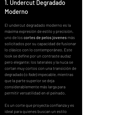
1. Undercut Degradado 
Moderno
El undercut degradado moderno es la 
máxima expresión de estilo y precisión, 
uno de los 
cortes de pelos jovenes
 más 
solicitados por su capacidad de fusionar 
lo clásico con lo contemporáneo. Este 
look se define por un contraste audaz 
pero elegante: los laterales y la nuca se 
cortan muy cortos con una transición de 
degradado (o 
fade
) impecable, mientras 
que la parte superior se deja 
considerablemente más larga para 
permitir versatilidad en el peinado.
Es un corte que proyecta confianza y es 
ideal para quienes buscan un estilo 