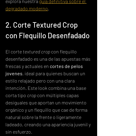
explora nuestra 
guía definitiva sobre el 
degradado moderno
.
2. Corte Textured Crop 
con Flequillo Desenfadado
El corte 
textured crop
 con flequillo 
desenfadado es una de las apuestas más 
frescas y actuales en 
cortes de pelos 
jovenes
, ideal para quienes buscan un 
estilo relajado pero con una clara 
intención. Este look combina una base 
corta tipo 
crop
 con múltiples capas 
desiguales que aportan un movimiento 
orgánico y un flequillo que cae de forma 
natural sobre la frente o ligeramente 
ladeado, creando una apariencia juvenil y 
sin esfuerzo.