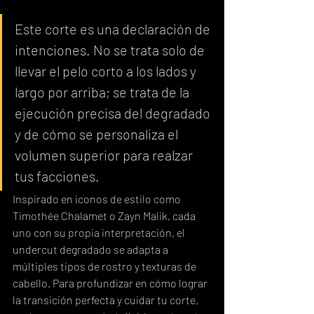
Este corte es una declaración de 
intenciones. No se trata solo de 
llevar el pelo corto a los lados y 
largo por arriba; se trata de la 
ejecución precisa del degradado 
y de cómo se personaliza el 
volumen superior para realzar 
tus facciones.
Inspirado en iconos de estilo como 
Timothée Chalamet o Zayn Malik, cada 
uno con su propia interpretación, el 
undercut degradado se adapta a 
múltiples tipos de rostro y texturas de 
cabello. Para profundizar en cómo lograr 
la transición perfecta y cuidar tu corte, 