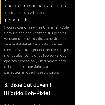
una textura que parezca natural, 
espontánea y llena de 
personalidad.
Figuras como Timothée Chalamet y Cole 
Sprouse han popularizado sus propias 
versiones de este estilo, demostrando 
su adaptabilidad. Para potenciar aún 
más la textura, se pueden añadir reflejos 
muy sutiles, como unas 
babylights
, que 
aportan dimensión y luz al movimiento 
del cabello, un servicio que 
perfeccionamos en nuestro salón.
3. Bixie Cut Juvenil 
(Híbrido Bob-Pixie)