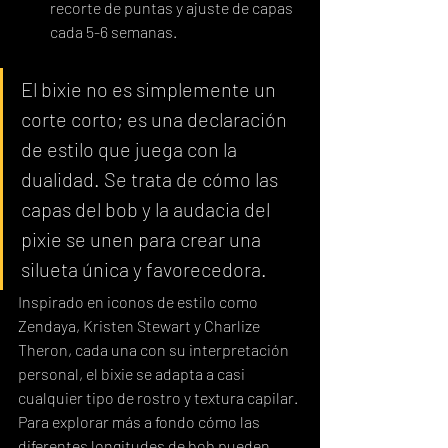
recorte de puntas y ajuste de capas 
cada 5-6 semanas.
El bixie no es simplemente un 
corte corto; es una declaración 
de estilo que juega con la 
dualidad. Se trata de cómo las 
capas del bob y la audacia del 
pixie se unen para crear una 
silueta única y favorecedora.
Inspirado en iconos de estilo como 
Zendaya, Kristen Stewart y Charlize 
Theron, cada una con su interpretación 
personal, el bixie se adapta a casi 
cualquier tipo de rostro y textura capilar. 
Para explorar más a fondo cómo las 
diferentes longitudes de bob pueden 