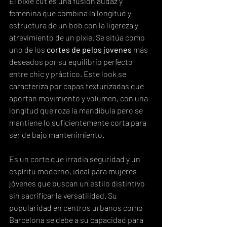
El bixie cut es una fusión audaz y 
femenina que combina la longitud y 
estructura de un bob con la ligereza y 
atrevimiento de un pixie. Se sitúa como 
uno de los 
cortes de pelos jovenes
 más 
deseados por su equilibrio perfecto 
entre chic y práctico. Este look se 
caracteriza por capas texturizadas que 
aportan movimiento y volumen, con una 
longitud que roza la mandíbula pero se 
mantiene lo suficientemente corta para 
ser de bajo mantenimiento.
Es un corte que irradia seguridad y un 
espíritu moderno, ideal para mujeres 
jóvenes que buscan un estilo distintivo 
sin sacrificar la versatilidad. Su 
popularidad en centros urbanos como 
Barcelona se debe a su capacidad para 