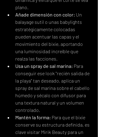
plano.
Añade dimensión con color:
 Un 
balayage sutil o unas babylights 
estratégicamente colocadas 
pueden acentuar las capas y el 
movimiento del bixie, aportando 
una luminosidad increíble que 
realza las facciones.
Usa un spray de sal marina:
 Para 
conseguir ese look "recién salida de 
la playa" tan deseado, aplica un 
spray de sal marina sobre el cabello 
húmedo y sécalo con difusor para 
una textura natural y un volumen 
controlado.
Mantén la forma:
 Para que el bixie 
conserve su estructura definida, es 
clave visitar Mirik Beauty para un 