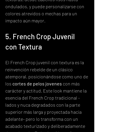
ondulados, y puede personalizarse con 
colores atrevidos o mechas para un 
impacto aún mayor.
5. French Crop Juvenil 
con Textura
El French Crop juvenil con textura es la 
reinvención rebelde de un clásico 
atemporal, posicionándose como uno de 
los 
cortes de pelos jovenes
 con más 
carácter y actitud. Este look mantiene la 
esencia del French Crop tradicional -
lados y nuca degradados con la parte 
superior más larga y proyectada hacia 
adelante- pero lo transforma con un 
acabado texturizado y deliberadamente 