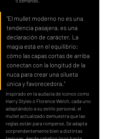
5 semanas.
"El mullet moderno no es una 
tendencia pasajera, es una 
declaración de carácter. La 
magia está en el equilibrio: 
cómo las capas cortas de arriba 
conectan con la longitud de la 
nuca para crear una silueta 
única y favorecedora."
Inspirado en la audacia de iconos como 
Harry Styles o Florence Welch, cada uno 
adaptándolo a su estilo personal, el 
mullet actualizado demuestra que las 
reglas están para romperse. Se adapta 
sorprendentemente bien a distintas 
texturas, desde cabellos lisos hasta 