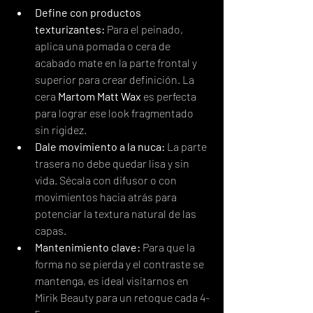
Define con productos 
texturizantes:
 Para el peinado, 
aplica una pomada o cera de 
acabado mate en la parte frontal y 
superior para crear definición. La 
cera 
Martom Matt Wax
 es perfecta 
para lograr ese look fragmentado 
sin rigidez.
Dale movimiento a la nuca:
 La parte 
trasera no debe quedar lisa y sin 
vida. Sécala con difusor o con 
movimientos hacia atrás para 
potenciar la textura natural de las 
capas.
Mantenimiento clave:
 Para que la 
forma no se pierda y el contraste se 
mantenga, es ideal visitarnos en 
Mirik Beauty para un retoque cada 4-