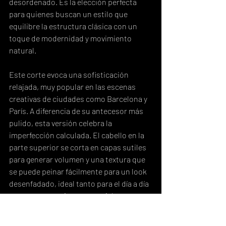
desordenado. Es la elección perfecta 
para quienes buscan un estilo que 
equilibre la estructura clásica con un 
toque de modernidad y movimiento 
natural.
Este corte evoca una sofisticación 
relajada, muy popular en las escenas 
creativas de ciudades como Barcelona y 
París. A diferencia de su antecesor más 
pulido, esta versión celebra la 
imperfección calculada. El cabello en la 
parte superior se corta en capas sutiles 
para generar volumen y una textura que 
se puede peinar fácilmente para un look 
desenfadado, ideal tanto para el día a día 
como para ocasiones especiales que no 
exigen una formalidad estricta.