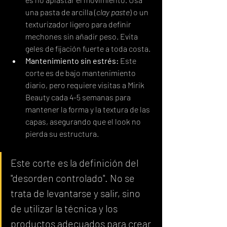
una pasta de arcilla (
clay paste
) o un 
texturizador ligero para definir 
mechones sin añadir peso. Evita 
geles de fijación fuerte a toda costa.
Mantenimiento sin estrés:
 Este 
corte es de bajo mantenimiento 
diario, pero requiere visitas a Mirik 
Beauty cada 4-5 semanas para 
mantener la forma y la textura de las 
capas, asegurando que el look no 
pierda su estructura.
Este corte es la definición del 
"desorden controlado". No se 
trata de levantarse y salir, sino 
de utilizar la técnica y los 
productos adecuados para crear 