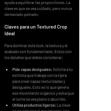
ayuda a equilibrar las proporciones. La 
clave es que se vea cuidado, pero nunca 
demasiado peinado.
Claves para un Textured Crop 
Ideal
Para dominar este look, la textura y el 
acabado son fundamentales. Estos son 
los detalles que debes considerar:
Pide capas desiguales:
 Solicita a tu 
estilista que trabaje con la tijera 
para crear capas texturizadas y 
desiguales. Esto es lo que genera 
ese movimiento orgánico y evita que 
el corte se vea plano o aburrido.
Utiliza productos ligeros:
 La clave 
es no aplastar el movimiento. Usa 