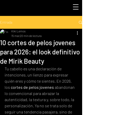
Entrada
Kiki Lemos
15 mar
20 min de lectura
10 cortes de pelos jovenes
para 2026: el look definitivo
de Mirik Beauty
Tu cabello es una declaración de 
intenciones, un lienzo para expresar 
quién eres y cómo te sientes. En 2026, 
los 
cortes de pelos jovenes
 abandonan 
lo convencional para abrazar la 
autenticidad, la textura y, sobre todo, la 
personalización. Ya no se trata solo de 
seguir una tendencia pasajera, sino de 