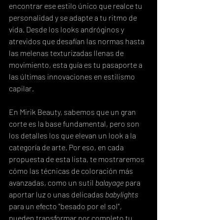
encontrar ese estilo único que realce tu 
personalidad y se adapte a tu ritmo de 
vida. Desde los looks andróginos y 
atrevidos que desafían las normas hasta 
las melenas texturizadas llenas de 
movimiento, esta guía es tu pasaporte a 
las últimas innovaciones en estilismo 
capilar.
En Mirik Beauty, sabemos que un gran 
corte es la base fundamental, pero son 
los detalles los que elevan un look a la 
categoría de arte. Por eso, en cada 
propuesta de esta lista, te mostraremos 
cómo las técnicas de coloración más 
avanzadas, como un sutil 
balayage
 para 
aportar luz o unas delicadas 
babylights
para un efecto "besado por el sol", 
pueden transformar por completo tu 