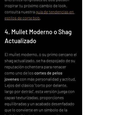
inspirar tu próximo cambio de look, 
consulta nuestra 
guía de tendencias en 
estilos de corte bob
.
4. Mullet Moderno o Shag 
Actualizado
El mullet moderno, o su primo cercano el 
shag actualizado, se ha despojado de su 
reputación ochentera para renacer 
como uno de los 
cortes de pelos 
jovenes
 con más personalidad y actitud. 
Lejos del clásico "corto por delante, 
largo por detrás", esta versión juega con 
capas texturizadas, proporciones 
equilibradas y un acabado desenfadado 
que lo convierte en un símbolo de la 