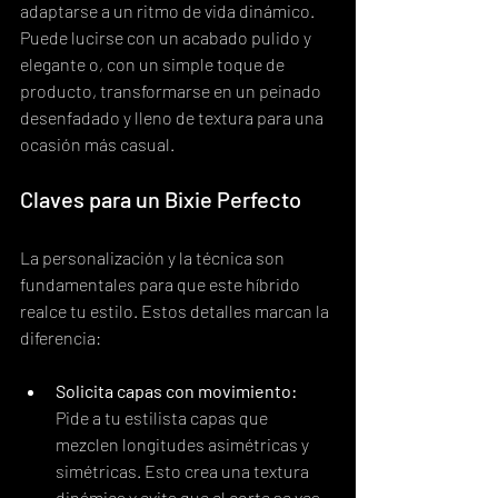
adaptarse a un ritmo de vida dinámico. 
Puede lucirse con un acabado pulido y 
elegante o, con un simple toque de 
producto, transformarse en un peinado 
desenfadado y lleno de textura para una 
ocasión más casual.
Claves para un Bixie Perfecto
La personalización y la técnica son 
fundamentales para que este híbrido 
realce tu estilo. Estos detalles marcan la 
diferencia:
Solicita capas con movimiento:
Pide a tu estilista capas que 
mezclen longitudes asimétricas y 
simétricas. Esto crea una textura 
dinámica y evita que el corte se vea 