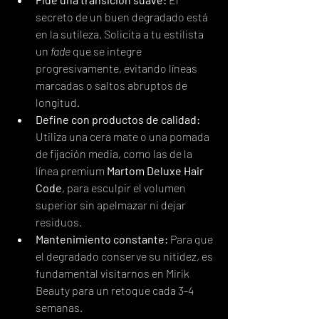
secreto de un buen degradado está 
en la sutileza. Solicita a tu estilista 
un 
fade
 que se integre 
progresivamente, evitando líneas 
marcadas o saltos abruptos de 
longitud.
Define con productos de calidad:
Utiliza una cera mate o una pomada 
de fijación media, como las de la 
línea premium 
Martom Deluxe Hair 
Code
, para esculpir el volumen 
superior sin apelmazar ni dejar 
residuos.
Mantenimiento constante:
 Para que 
el degradado conserve su nitidez, es 
fundamental visitarnos en Mirik 
Beauty para un retoque cada 3-4 
semanas.