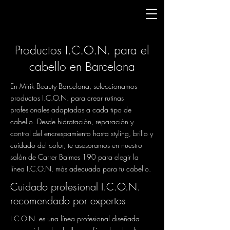
Productos I.C.O.N. para el
cabello en Barcelona
En Mirik Beauty Barcelona, seleccionamos
productos I.C.O.N. para crear rutinas
profesionales adaptadas a cada tipo de
cabello. Desde hidratación, reparación y
control del encrespamiento hasta styling, brillo y
cuidado del color, te asesoramos en nuestro
salón de Carrer Balmes 190 para elegir la
línea I.C.O.N. más adecuada para tu cabello.
Cuidado profesional I.C.O.N.
recomendado por expertos
I.C.O.N. es una línea profesional diseñada