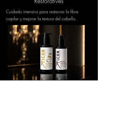
Restoratives
Cuidado intensivo para restaurar la fibra
capilar y mejorar la textura del cabello.
Repair
Reparación profesional para cabello dañado,
tratado químicamente o debilitado.