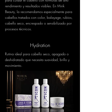
para cuidar el cabello con fórmulas de alto
rendimiento y resultados visibles. En Mirik
Beauty, la recomendamos especialmente para
cabellos tratados con color, balayage, rubios,
cabello seco, encrespado o sensibilizado por
procesos técnicos.
Hydration
Rutina ideal para cabello seco, apagado o
deshidratado que necesita suavidad, brillo y
movimiento.