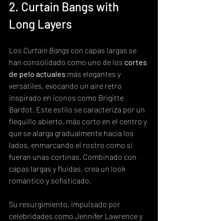
2. Curtain Bangs with 
Long Layers
Los 
Curtain Bangs
 con capas largas se 
han consolidado como uno de los 
cortes 
de pelo actuales
 más elegantes y 
versátiles, evocando un aire retro 
inspirado en iconos como Brigitte 
Bardot. Este estilo se caracteriza por un 
flequillo abierto, más corto en el centro y 
que se alarga gradualmente hacia los 
lados, enmarcando el rostro como si 
fueran unas cortinas. Combinado con 
capas largas y fluidas, crea un look 
romántico y sofisticado.
Su resurgimiento, impulsado por 
celebridades como Jennifer Lawrence y 