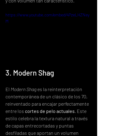
y con volumen tan característico.
https://www.youtube.com/embed/4PzeLHZNey
M
3. Modern Shag
El 
Modern Shag
 es la reinterpretación 
contemporánea de un clásico de los 70, 
reinventado para encajar perfectamente 
entre los 
cortes de pelo actuales
. Este 
estilo celebra la textura natural a través 
de capas entrecortadas y puntas 
desfiladas que aportan un volumen 