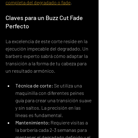
completa del degradado o fade
.
Claves para un Buzz Cut Fade 
Perfecto
La excelencia de este corte reside en la 
ejecución impecable del degradado. Un 
barbero experto sabrá cómo adaptar la 
transición a la forma de tu cabeza para 
un resultado armónico.
Técnica de corte:
 Se utiliza una 
maquinilla con diferentes peines 
guía para crear una transición suave 
y sin saltos. La precisión en las 
líneas es fundamental.
Mantenimiento:
 Requiere visitas a 
la barbería cada 2-3 semanas para 
mantener el degradado definido y el 