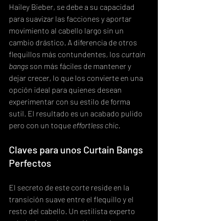
Hailey Bieber, se debe a su capacidad 
para suavizar las facciones y aportar 
movimiento al cabello largo sin un 
cambio drástico. A diferencia de otros 
flequillos más contundentes, los 
curtain 
bangs
 son más fáciles de mantener y 
dejar crecer, lo que los convierte en una 
opción ideal para quienes desean 
experimentar con su estilo de forma 
sutil. El resultado es un acabado pulido 
pero con un toque 
effortless chic
.
Claves para unos Curtain Bangs 
Perfectos
El secreto de este corte reside en la 
transición suave entre el flequillo y el 
resto del cabello. Un estilista experto 