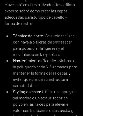
clave está en el texturizado. Un estilista 
experto sabrá cómo crear las capas 
adecuadas para tu tipo de cabello y 
forma de rostro.
Técnica de corte:
 Se suele realizar 
con navaja o tijeras de entresacar 
para potenciar la ligereza y el 
movimiento en las puntas.
Mantenimiento:
 Requiere visitas a 
la peluquería cada 6-8 semanas para 
mantener la forma de las capas y 
evitar que pierda su estructura 
característica.
Styling en casa:
 Utiliza un espray de 
sal marina o un texturizador en 
polvo en las raíces para elevar el 
volumen. La técnica de 
scrunching