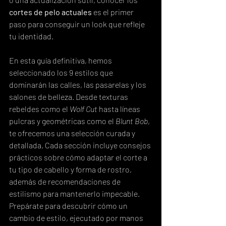
cortes de pelo actuales
 es el primer 
paso para conseguir un look que refleje 
tu identidad.
En esta guía definitiva, hemos 
seleccionado los 9 estilos que 
dominarán las calles, las pasarelas y los 
salones de belleza. Desde texturas 
rebeldes como el 
Wolf Cut
 hasta líneas 
pulcras y geométricas como el 
Blunt Bob
, 
te ofrecemos una selección curada y 
detallada. Cada sección incluye consejos 
prácticos sobre cómo adaptar el corte a 
tu tipo de cabello y forma de rostro, 
además de recomendaciones de 
estilismo para mantenerlo impecable. 
Prepárate para descubrir cómo un 
cambio de estilo, ejecutado por manos 