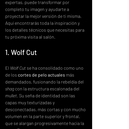
expertas, puede transformar por 
completo tu imagen y ayudarte a 
proyectar la mejor versión de ti misma. 
Aquí encontrarás toda la inspiración y 
los detalles técnicos que necesitas para 
tu próxima visita al salón.
1. Wolf Cut
El 
Wolf Cut
 se ha consolidado como uno 
de los 
cortes de pelo actuales
 más 
demandados, fusionando la rebeldía del 
shag
 con la estructura escalonada del 
mullet
. Su seña de identidad son las 
capas muy texturizadas y 
desconectadas, más cortas y con mucho 
volumen en la parte superior y frontal, 
que se alargan progresivamente hacia la 