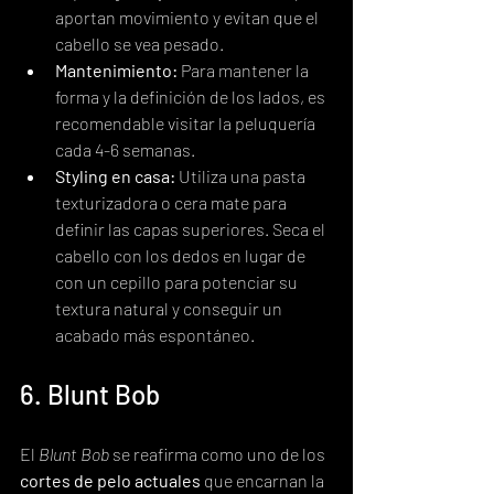
aportan movimiento y evitan que el 
cabello se vea pesado.
Mantenimiento:
 Para mantener la 
forma y la definición de los lados, es 
recomendable visitar la peluquería 
cada 4-6 semanas.
Styling en casa:
 Utiliza una pasta 
texturizadora o cera mate para 
definir las capas superiores. Seca el 
cabello con los dedos en lugar de 
con un cepillo para potenciar su 
textura natural y conseguir un 
acabado más espontáneo.
6. Blunt Bob
El 
Blunt Bob
 se reafirma como uno de los 
cortes de pelo actuales
 que encarnan la 