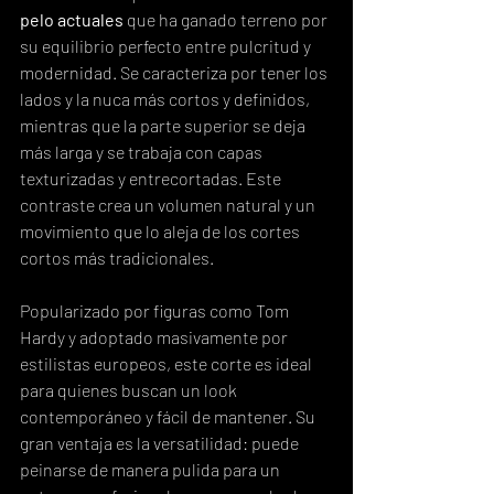
pelo actuales
 que ha ganado terreno por 
su equilibrio perfecto entre pulcritud y 
modernidad. Se caracteriza por tener los 
lados y la nuca más cortos y definidos, 
mientras que la parte superior se deja 
más larga y se trabaja con capas 
texturizadas y entrecortadas. Este 
contraste crea un volumen natural y un 
movimiento que lo aleja de los cortes 
cortos más tradicionales.
Popularizado por figuras como Tom 
Hardy y adoptado masivamente por 
estilistas europeos, este corte es ideal 
para quienes buscan un look 
contemporáneo y fácil de mantener. Su 
gran ventaja es la versatilidad: puede 
peinarse de manera pulida para un 