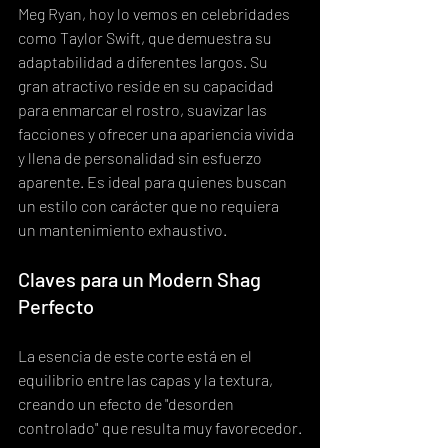
Meg Ryan, hoy lo vemos en celebridades 
como Taylor Swift, que demuestra su 
adaptabilidad a diferentes largos. Su 
gran atractivo reside en su capacidad 
para enmarcar el rostro, suavizar las 
facciones y ofrecer una apariencia vivida 
y llena de personalidad sin esfuerzo 
aparente. Es ideal para quienes buscan 
un estilo con carácter que no requiera 
un mantenimiento exhaustivo.
Claves para un Modern Shag 
Perfecto
La esencia de este corte está en el 
equilibrio entre las capas y la textura, 
creando un efecto de "desorden 
controlado" que resulta muy favorecedor.