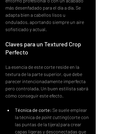
entorno profesional o con un acabado 
más desenfadado para el día a día. Se 
adapta bien a cabellos lisos u 
ondulados, aportando siempre un aire 
sofisticado y actual.
Claves para un Textured Crop 
Perfecto
La esencia de este corte reside en la 
textura de la parte superior, que debe 
parecer intencionadamente imperfecta 
pero controlada. Un buen estilista sabrá 
cómo conseguir este efecto.
Técnica de corte:
 Se suele emplear 
la técnica de 
point cutting
 (corte con 
las puntas de la tijera) para crear 
capas ligeras y desconectadas que 