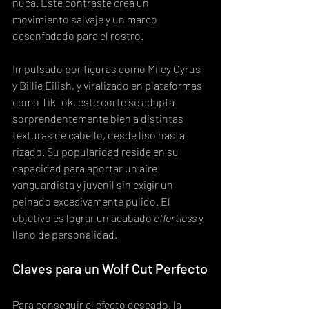
nuca. Este contraste crea un 
movimiento salvaje y un marco 
desenfadado para el rostro.
Impulsado por figuras como Miley Cyrus 
y Billie Eilish, y viralizado en plataformas 
como TikTok, este corte se adapta 
sorprendentemente bien a distintas 
texturas de cabello, desde liso hasta 
rizado. Su popularidad reside en su 
capacidad para aportar un aire 
vanguardista y juvenil sin exigir un 
peinado excesivamente pulido. El 
objetivo es lograr un acabado 
effortless
 y 
lleno de personalidad.
Claves para un Wolf Cut Perfecto
Para conseguir el efecto deseado, la 