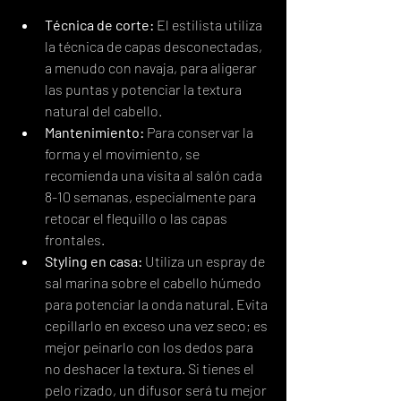
Técnica de corte:
 El estilista utiliza 
la técnica de capas desconectadas, 
a menudo con navaja, para aligerar 
las puntas y potenciar la textura 
natural del cabello.
Mantenimiento:
 Para conservar la 
forma y el movimiento, se 
recomienda una visita al salón cada 
8-10 semanas, especialmente para 
retocar el flequillo o las capas 
frontales.
Styling en casa:
 Utiliza un espray de 
sal marina sobre el cabello húmedo 
para potenciar la onda natural. Evita 
cepillarlo en exceso una vez seco; es 
mejor peinarlo con los dedos para 
no deshacer la textura. Si tienes el 
pelo rizado, un difusor será tu mejor 