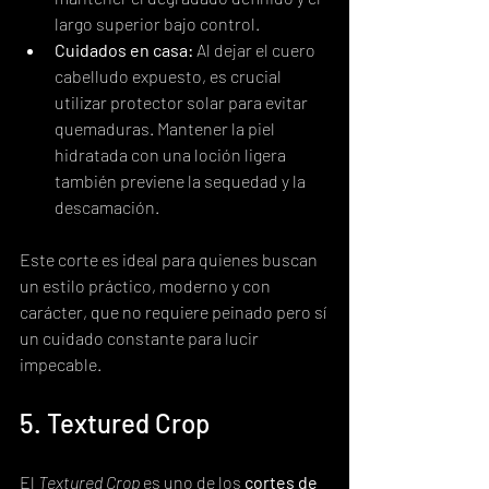
largo superior bajo control.
Cuidados en casa:
 Al dejar el cuero 
cabelludo expuesto, es crucial 
utilizar protector solar para evitar 
quemaduras. Mantener la piel 
hidratada con una loción ligera 
también previene la sequedad y la 
descamación.
Este corte es ideal para quienes buscan 
un estilo práctico, moderno y con 
carácter, que no requiere peinado pero sí 
un cuidado constante para lucir 
impecable.
5. Textured Crop
El 
Textured Crop
 es uno de los 
cortes de 