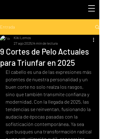
Entrada
Kiki Lemos
27 ago 2025
14 min de lectura
9 Cortes de Pelo Actuales
para Triunfar en 2025
El cabello es una de las expresiones más 
potentes de nuestra personalidad y un 
buen corte no solo realza los rasgos, 
sino que también transmite confianza y 
modernidad. Con la llegada de 2025, las 
tendencias se reinventan, fusionando la 
audacia de épocas pasadas con la 
sofisticación contemporánea. Ya sea 
que busques una transformación radical 
o una actualización sutil, conocer los 