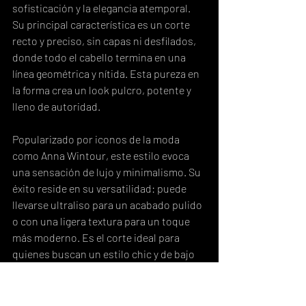
sofisticación y la elegancia atemporal. 
Su principal característica es un corte 
recto y preciso, sin capas ni desfilados, 
donde todo el cabello termina en una 
línea geométrica y nítida. Esta pureza en 
la forma crea un look pulcro, potente y 
lleno de autoridad.
Popularizado por iconos de la moda 
como Anna Wintour, este estilo evoca 
una sensación de lujo y minimalismo. Su 
éxito reside en su versatilidad: puede 
llevarse ultraliso para un acabado pulido 
o con una ligera textura para un toque 
más moderno. Es el corte ideal para 
quienes buscan un estilo chic y de bajo 
mantenimiento que, sin embargo, 
proyecta una imagen impecable y 
decidida.