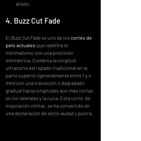
aliado.
4. Buzz Cut Fade
El 
Buzz Cut Fade
 es uno de los 
cortes de 
pelo actuales
 que redefine el 
minimalismo con una precisión 
milimétrica. Combina la longitud 
ultracorta del rapado tradicional en la 
parte superior (generalmente entre 1 y 4 
mm) con una transición o degradado 
gradual hacia longitudes aún más cortas 
en los laterales y la nuca. Este corte, de 
inspiración militar, se ha convertido en 
una declaración de estilo audaz y pulcra.