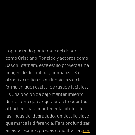
Popularizado por iconos del deporte 
como Cristiano Ronaldo y actores como 
Jason Statham, este estilo proyecta una 
imagen de disciplina y confianza. Su 
atractivo radica en su limpieza y en la 
forma en que resalta los rasgos faciales. 
Es una opción de bajo mantenimiento 
diario, pero que exige visitas frecuentes 
al barbero para mantener la nitidez de 
las líneas del degradado, un detalle clave 
que marca la diferencia. Para profundizar 
en esta técnica, puedes consultar la 
guía 