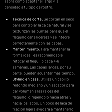
sabrá cómo adaptar el largo y la 
densidad a tu tipo de rostro.
Técnica de corte:
 Se cortan en seco 
para controlar la caída natural y se 
texturizan las puntas para que el 
flequillo gane ligereza y se integre 
perfectamente con las capas.
Mantenimiento:
 Para mantener la 
forma ideal, es recomendable 
retocar el flequillo cada 4-6 
semanas. Las capas largas, por su 
parte, pueden aguantar más tiempo.
Styling en casa:
 Utiliza un cepillo 
redondo mediano y un secador para 
dar volumen a las raíces del 
flequillo, dirigiéndolo hacia atrás y 
hacia los lados. Un poco de laca de 
fijación ligera ayudará a mantenerlo 