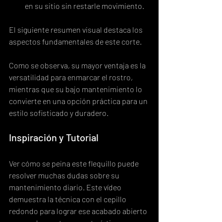
en su sitio sin restarle movimiento.
El siguiente resumen visual destaca los 
aspectos fundamentales de este corte.
Como se observa, su mayor ventaja es la 
versatilidad para enmarcar el rostro, 
mientras que su bajo mantenimiento lo 
convierte en una opción práctica para un 
estilo sofisticado y duradero.
Inspiración y Tutorial
Ver cómo se peina este flequillo puede 
resolver muchas dudas sobre su 
mantenimiento diario. Este vídeo 
demuestra la técnica con el cepillo 
redondo para lograr ese acabado abierto 