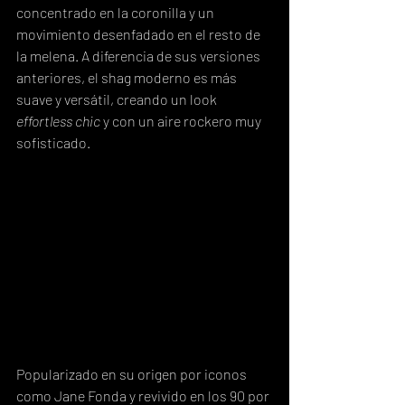
concentrado en la coronilla y un 
movimiento desenfadado en el resto de 
la melena. A diferencia de sus versiones 
anteriores, el shag moderno es más 
suave y versátil, creando un look 
effortless chic
 y con un aire rockero muy 
sofisticado.
Popularizado en su origen por iconos 
como Jane Fonda y revivido en los 90 por 