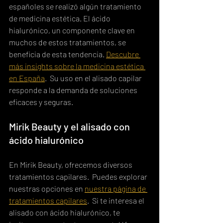
españoles se realizó algún tratamiento 
de medicina estética. El ácido 
hialurónico, un componente clave en 
muchos de estos tratamientos, se 
beneficia de esta tendencia. 
Descubre 
más insights sobre la medicina estética 
en España
.  Su uso en el alisado capilar 
responde a la demanda de soluciones 
eficaces y seguras.
Mirik Beauty y el alisado con 
ácido hialurónico
En Mirik Beauty, ofrecemos diversos 
tratamientos capilares.  Puedes explorar 
nuestras opciones en 
nuestra página de 
tratamientos capilares
.  Si te interesa el 
alisado con ácido hialurónico, te 