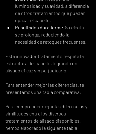
luminosidad y suavidad, a diferencia 
de otros tratamientos que pueden 
opacar el cabello.
Resultados duraderos:
  Su efecto 
se prolonga, reduciendo la 
necesidad de retoques frecuentes.
Este innovador tratamiento respeta la 
estructura del cabello, logrando un 
alisado eficaz sin perjudicarlo.
Para entender mejor las diferencias, te 
presentamos una tabla comparativa:
Para comprender mejor las diferencias y 
similitudes entre los diversos 
tratamientos de alisado disponibles, 
hemos elaborado la siguiente tabla 