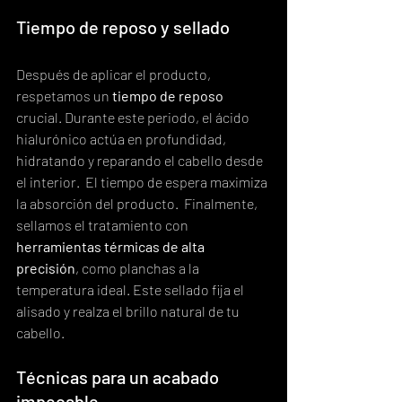
Tiempo de reposo y sellado
Después de aplicar el producto, 
respetamos un 
tiempo de reposo
crucial. Durante este periodo, el ácido 
hialurónico actúa en profundidad, 
hidratando y reparando el cabello desde 
el interior.  El tiempo de espera maximiza 
la absorción del producto.  Finalmente, 
sellamos el tratamiento con 
herramientas térmicas de alta 
precisión
, como planchas a la 
temperatura ideal. Este sellado fija el 
alisado y realza el brillo natural de tu 
cabello.
Técnicas para un acabado 
impecable