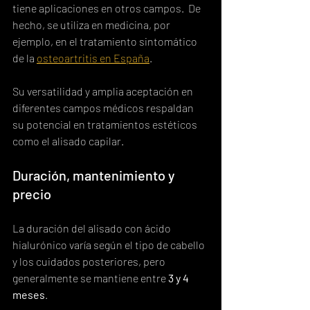
tiene aplicaciones en otros campos.  De 
hecho, se utiliza en medicina, por 
ejemplo, en el tratamiento sintomático 
de la 
osteoartritis en España
.
Su versatilidad y amplia aceptación en 
diferentes campos médicos respaldan 
su potencial en tratamientos estéticos 
como el alisado capilar.
Duración, mantenimiento y 
precio
La duración del alisado con ácido 
hialurónico varía según el tipo de cabello 
y los cuidados posteriores, pero 
generalmente se mantiene entre 
3 y 4 
meses
.