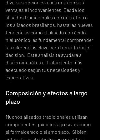
diversas opciones, cada una con sus 
ventajas e inconvenientes. Desde los 
alisados tradicionales con queratina o 
los alisados brasileños, hasta las nuevas 
tendencias como el alisado con ácido 
hialurónico, es fundamental comprender 
las diferencias clave para tomar la mejor 
decisión.  Este análisis te ayudará a 
discernir cuál es el tratamiento más 
adecuado según tus necesidades y 
expectativas.
Composición y efectos a largo 
plazo
Muchos alisados tradicionales utilizan 
componentes químicos agresivos como 
el formaldehído o el amoníaco.  Si bien 
estos alisan el cabello eficazmente a 