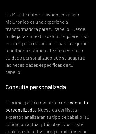
En Mirik Beauty, el alisado con ácido 
hialurónico es una experiencia 
transformadora para tu cabello.  Desde 
tu llegada a nuestro salón, te guiaremos 
en cada paso del proceso para asegurar 
resultados óptimos.  Te ofrecemos un 
cuidado personalizado que se adapta a 
las necesidades específicas de tu 
cabello.
Consulta personalizada
El primer paso consiste en una 
consulta 
personalizada
.  Nuestros estilistas 
expertos analizarán tu tipo de cabello, su 
condición actual y tus objetivos.  Este 
análisis exhaustivo nos permite diseñar 