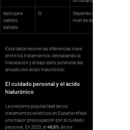
formulación)
Apto para 
Sí
Depende del 
cabello 
nivel de daño
dañado
Esta tabla resume las diferencias clave 
entre los tratamientos, destacando la 
hidratación y el bajo daño potencial del 
alisado con ácido hialurónico.
El cuidado personal y el ácido 
hialurónico
La creciente popularidad de los 
tratamientos estéticos en España refleja 
una mayor preocupación por el cuidado 
personal. En 2023, el 
46.6%
 de los 