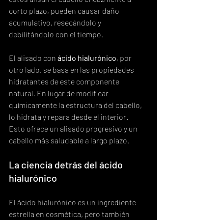
corto plazo, pueden causar daño 
acumulativo, resecándolo y 
debilitándolo con el tiempo.
El alisado con 
ácido hialurónico
, por 
otro lado, se basa en las propiedades 
hidratantes de este componente 
natural. En lugar de modificar 
químicamente la estructura del cabello, 
lo hidrata y repara desde el interior.  
Esto ofrece un alisado progresivo y un 
cabello más saludable a largo plazo.
La ciencia detrás del ácido 
hialurónico
El ácido hialurónico es un ingrediente 
estrella en cosmética, pero también 