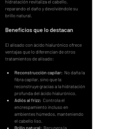
hidratación revitaliza el cabello, 
reparando el daño y devolviéndole su 
brillo natural.
Beneficios que lo destacan
El alisado con ácido hialurónico ofrece 
ventajas que lo diferencian de otros 
tratamientos de alisado:
Reconstrucción capilar:
  No daña la 
fibra capilar, sino que la 
reconstruye gracias a la hidratación 
profunda del ácido hialurónico.
Adiós al frizz:
  Controla el 
encrespamiento incluso en 
ambientes húmedos, manteniendo 
el cabello liso.
Brillo natural:
  Recupera la 