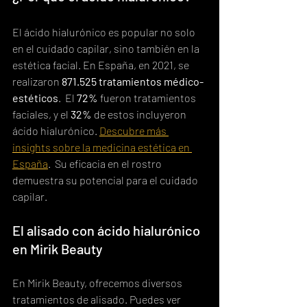
El ácido hialurónico es popular no solo 
en el cuidado capilar, sino también en la 
estética facial. En España, en 2021, se 
realizaron 
871.525 tratamientos médico-
estéticos
.  El 
72%
 fueron tratamientos 
faciales, y el 
32%
 de estos incluyeron 
ácido hialurónico. 
Descubre más 
insights sobre la medicina estética en 
España
.  Su eficacia en el rostro 
demuestra su potencial para el cuidado 
capilar.
El alisado con ácido hialurónico 
en Mirik Beauty
En Mirik Beauty, ofrecemos diversos 
tratamientos de alisado. Puedes ver 