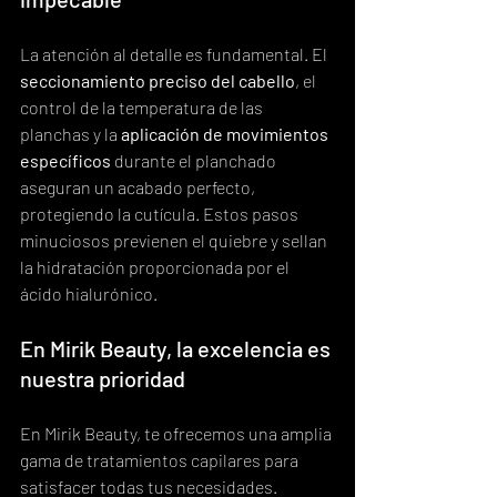
La atención al detalle es fundamental. El 
seccionamiento preciso del cabello
, el 
control de la temperatura de las 
planchas y la 
aplicación de movimientos 
específicos
 durante el planchado 
aseguran un acabado perfecto, 
protegiendo la cutícula. Estos pasos 
minuciosos previenen el quiebre y sellan 
la hidratación proporcionada por el 
ácido hialurónico.
En Mirik Beauty, la excelencia es 
nuestra prioridad
En Mirik Beauty, te ofrecemos una amplia 
gama de tratamientos capilares para 
satisfacer todas tus necesidades.  