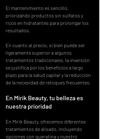
El mantenimiento es sencillo, 
priorizando productos sin sulfatos y 
ricos en hidratantes para prolongar los 
resultados.
En cuanto al precio, si bien puede ser 
ligeramente superior a algunos 
tratamientos tradicionales, la inversión 
se justifica por los beneficios a largo 
plazo para la salud capilar y la reducción 
de la necesidad de retoques frecuentes.
En Mirik Beauty, tu belleza es 
nuestra prioridad
En Mirik Beauty, ofrecemos diferentes 
tratamientos de alisado, incluyendo 
opciones con queratina y nuestro 