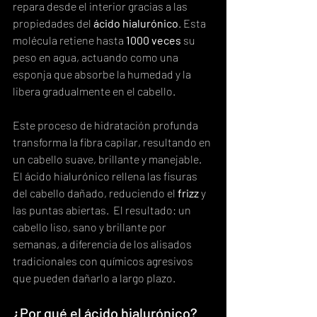
repara desde el interior gracias a las 
propiedades del 
ácido hialurónico
. Esta 
molécula retiene hasta 
1000 veces
 su 
peso en agua, actuando como una 
esponja que absorbe la humedad y la 
libera gradualmente en el cabello.
Este proceso de hidratación profunda 
transforma la fibra capilar, resultando en 
un cabello suave, brillante y manejable.  
El ácido hialurónico rellena las fisuras 
del cabello dañado, reduciendo el 
frizz
 y 
las puntas abiertas.  El resultado: un 
cabello liso, sano y brillante por 
semanas, a diferencia de los alisados 
tradicionales con químicos agresivos 
que pueden dañarlo a largo plazo.
¿Por qué el ácido hialurónico?