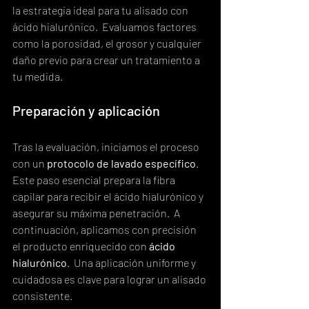
la estrategia ideal para tu alisado con 
ácido hialurónico.  Evaluamos factores 
como la porosidad, el grosor y cualquier 
daño previo para crear un tratamiento a 
tu medida.
Preparación y aplicación
Tras la evaluación, iniciamos el proceso 
con un 
protocolo de lavado específico
.  
Este paso esencial prepara la fibra 
capilar para recibir el ácido hialurónico y 
asegurar su máxima penetración.  A 
continuación, aplicamos con precisión 
el producto enriquecido con 
ácido 
hialurónico
.  Una aplicación uniforme y 
cuidadosa es clave para lograr un alisado 
consistente.