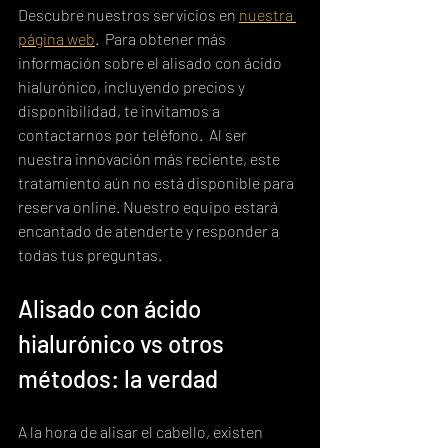
Descubre nuestros servicios en 
nuestra 
página web
.  Para obtener más 
información sobre el alisado con ácido 
hialurónico, incluyendo precios y 
disponibilidad, te invitamos a 
contactarnos por teléfono.  Al ser 
nuestra innovación más reciente, este 
tratamiento aún no está disponible para 
reserva online. Nuestro equipo estará 
encantado de atenderte y responder a 
todas tus preguntas.
Alisado con ácido 
hialurónico vs otros 
métodos: la verdad
A la hora de alisar el cabello, existen 