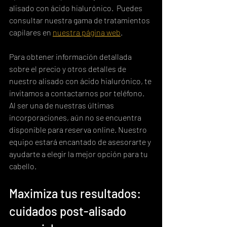
alisado con ácido hialurónico.  Puedes 
consultar nuestra gama de tratamientos 
capilares en 
nuestra página web
.
Para obtener información detallada 
sobre el precio y otros detalles de 
nuestro alisado con ácido hialurónico, te 
invitamos a contactarnos por teléfono.  
Al ser una de nuestras últimas 
incorporaciones, aún no se encuentra 
disponible para reserva online. Nuestro 
equipo estará encantado de asesorarte y 
ayudarte a elegir la mejor opción para tu 
cabello.
Maximiza tus resultados: 
cuidados post-alisado 