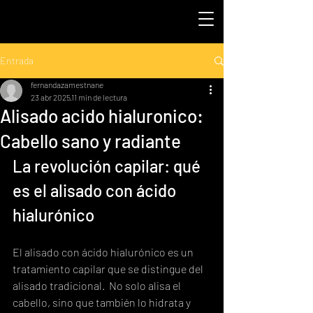
Entrada
fernandazamestnane
23 abr 2025
11 min de lectura
Alisado acido hialuronico:
Cabello sano y radiante
La revolución capilar: qué 
es el alisado con ácido 
hialurónico
El alisado con ácido hialurónico es un 
tratamiento capilar que se distingue del 
alisado tradicional.  No solo alisa el 
cabello, sino que también lo hidrata y 