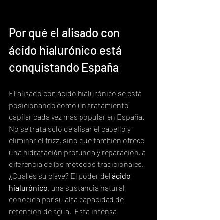
Por qué el alisado con 
ácido hialurónico está 
conquistando España
El alisado con ácido hialurónico se está 
posicionando como un tratamiento 
capilar cada vez más popular en España.  
No se trata solo de alisar el cabello y 
eliminar el frizz, sino que también ofrece 
una hidratación profunda y reparación, a 
diferencia de los métodos tradicionales.  
¿Cuál es su clave? El poder del 
ácido 
hialurónico
, una sustancia natural 
conocida por su alta capacidad de 
retención de agua.  Esta intensa 