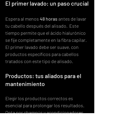
El primer lavado: un paso crucial
Espera al menos 
48 horas
 antes de lavar 
tu cabello después del alisado.  Este 
tiempo permite que el ácido hialurónico 
se fije completamente en la fibra capilar. 
El primer lavado debe ser suave, con 
productos específicos para cabellos 
tratados con este tipo de alisado.
Productos: tus aliados para el 
mantenimiento
Elegir los productos correctos es 
esencial para prolongar los resultados. 
Opta por champús y acondicionadores 
sin sulfatos, que resecan el cabello y 
acortan la duración del tratamiento.  