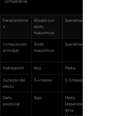
comparativa.
Característica
Alisado con 
Queratina
s
ácido 
hialurónico
Composición 
Ácido 
Queratina
principal
hialurónico
Hidratación
Alta
Media
Duración del 
3-4 meses
2-3 meses
efecto
Daño 
Bajo
Medio 
potencial
(dependiendo 
de la 