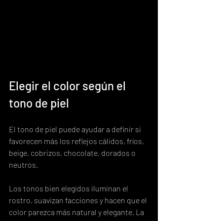
Elegir el color según el 
tono de piel
El tono de piel puede ayudar a definir si 
favorecen más los reflejos cálidos, fríos, 
beige, cobrizos, chocolate, dorados o 
neutros.
Los tonos bien elegidos iluminan el 
rostro, suavizan facciones y hacen que el 
color parezca más natural y elegante. La 