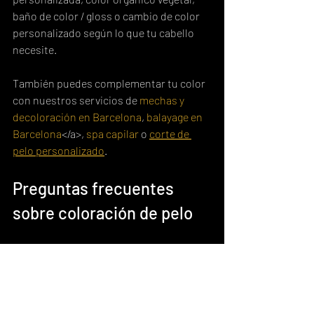
baño de color / gloss o cambio de color 
personalizado según lo que tu cabello 
necesite.
También puedes complementar tu color 
con nuestros servicios de 
mechas y 
decoloración en Barcelona
, 
balayage en 
Barcelona
</a>, 
spa capilar
 o 
corte de 
pelo personalizado
.
Preguntas frecuentes 
sobre coloración de pelo
¿Cómo sé qué color de pelo me 
favorece?
Depende de tu base natural, tono de piel, 
color de ojos, estilo personal y nivel de 