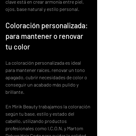
clave está en crear armonía entre piel, 
ojos, base natural y estilo personal.
Coloración personalizada: 
para mantener o renovar 
tu color
La coloración personalizada es ideal 
para mantener raíces, renovar un tono 
apagado, cubrir necesidades de color o 
conseguir un acabado más pulido y 
brillante.
En Mirik Beauty trabajamos la coloración 
según tu base, estilo y estado del 
cabello, utilizando productos 
profesionales como I.C.O.N. y Martom 
Deluxe Hair Code para cuidar la calidad 