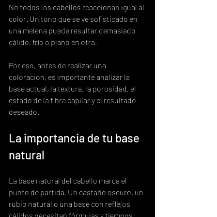
No todos los cabellos reaccionan igual al 
color. Un tono que se ve sofisticado en 
una melena puede resultar demasiado 
cálido, frío o plano en otra.
Por eso, antes de realizar una 
coloración, es importante analizar la 
base actual, la textura, la porosidad, el 
estado de la fibra capilar y el resultado 
deseado.
La importancia de tu base 
natural
La base natural del cabello marca el 
punto de partida. Un castaño oscuro, un 
rubio natural o una base con reflejos 
cálidos necesitan fórmulas y tiempos 