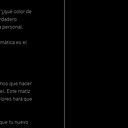
"¿qué color de 
erdadero 
a personal.
mática es el 
mos que hacer 
el. Este matiz 
olores hará que 
 que tu nuevo 