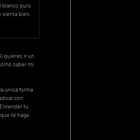
l blanco puro 
e sienta bien.
i quieres ir un 
 cómo saber mi 
la única forma 
dical con 
 Entender tu 
 que te haga 