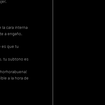
jer.
la cara interna 
rte a engaño.
 es que tu 
, tu subtono es 
enhorhorabuena! 
íble a la hora de 