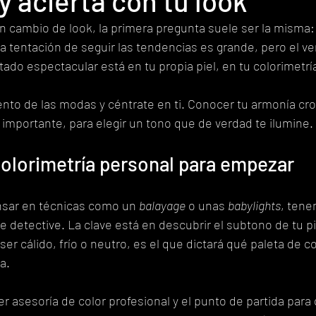
y acierta con tu look
 cambio de look, la primera pregunta suele ser la misma: 
a tentación de seguir las tendencias es grande, pero el v
tado espectacular está en tu propia piel, en tu colorimetrí
to de las modas y céntrate en ti. Conocer tu armonía cro
 importante, para elegir un tono que de verdad te ilumine.
 colorimetría personal para empezar
nsar en técnicas como un 
balayage
 o unas 
babylights
, tene
 detective. La clave está en descubrir el subtono de tu pi
er cálido, frío o neutro, es el que dictará qué paleta de c
a.
er asesoría de color profesional y el punto de partida para