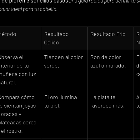
de piel en 3 sencillos pasos
Una guía rápida para definir tu s
olor ideal para tu cabello.
Método
Resultado 
Resultado Frío
R
Cálido
N
Observa el 
Tienden al color 
Son de color 
E
nterior de tu 
verde.
azul o morado.
d
muñeca con luz 
c
natural.
Compara cómo 
El oro ilumina 
La plata te 
A
te sientan joyas 
tu piel.
favorece más.
t
doradas y 
plateadas cerca 
del rostro.