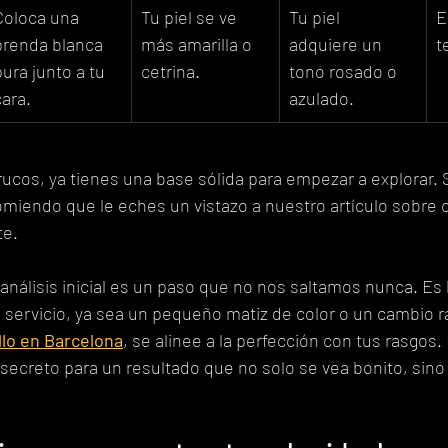
Coloca una 
Tu piel se ve 
Tu piel 
E
prenda blanca 
más amarilla o 
adquiere un 
t
pura junto a tu 
cetrina.
tono rosado o 
cara.
azulado.
rucos, ya tienes una base sólida para empezar a explorar. S
omiendo que le eches un vistazo a nuestro artículo sobre
te.
 análisis inicial es un paso que no nos saltamos nunca. Es 
servicio, ya sea un pequeño matiz de color o un cambio ra
lo en Barcelona
, se alinee a la perfección con tus rasgos.
secreto para un resultado que no solo se vea bonito, sino