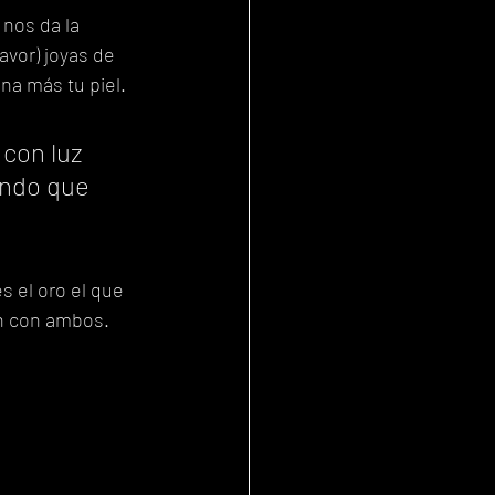
nos da la 
avor) joyas de 
ina más tu piel.
 con luz 
endo que 
s el oro el que 
en con ambos.