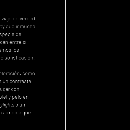
 viaje de verdad 
ay que ir mucho 
especie de 
gan entre sí 
namos los 
e sofisticación.
coloración, como 
s un contraste 
jugar con 
iel y pelo en 
ylights
 o un 
a armonía que 