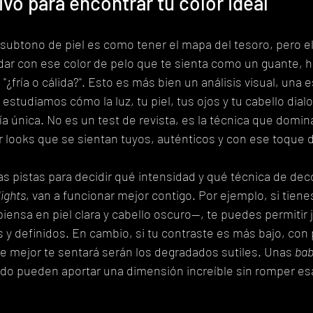
tivo para encontrar tu color ideal
subtono de piel es como tener el mapa del tesoro, pero el
dar con ese color de pelo que te sienta como un guante, h
"¿fría o cálida?". Esto es más bien un análisis visual, una 
estudiamos cómo la luz, tu piel, tus ojos y tu cabello dialo
a única. No es un test de revista, es la técnica que domi
ar looks que se sientan tuyos, auténticos y con ese toque d
las pistas para decidir qué intensidad y qué técnica de de
ights
, van a funcionar mejor contigo. Por ejemplo, si tiene
piensa en piel clara y cabello oscuro—, te puedes permitir 
 y definidos. En cambio, si tu contraste es más bajo, con p
ue mejor te sentará serán los degradados sutiles. Unas 
bab
ado pueden aportar una dimensión increíble sin romper es