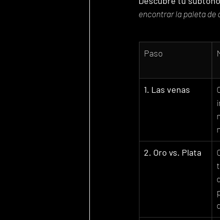
Descubre tu subtono 
encontrar la paleta de c
Paso
1. Las venas
i
2. Oro vs. Plata