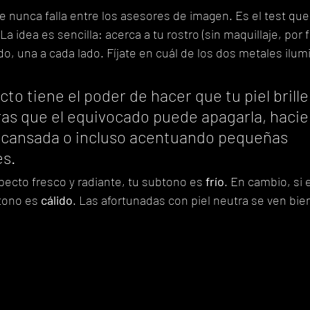
e nunca falla entre los asesores de imagen. Es el test que 
a idea es sencilla: acerca a tu rostro (sin maquillaje, por f
do, una a cada lado. Fíjate en cuál de los dos metales ilum
cto tiene el poder de hacer que tu piel brille
ras que el equivocado puede apagarla, haci
cansada o incluso acentuando pequeñas 
es.
specto fresco y radiante, tu subtono es 
frío
. En cambio, si e
btono es 
cálido
. Las afortunadas con piel neutra se ven bi