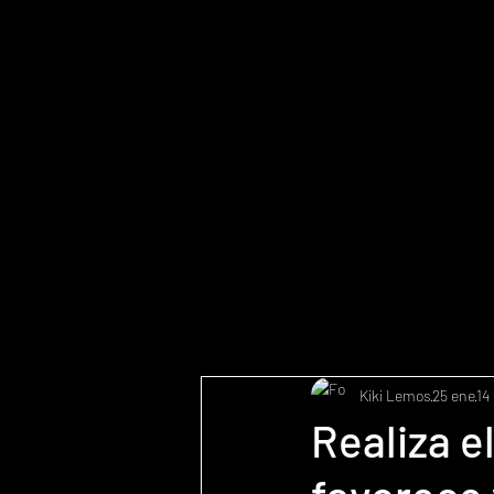
Kiki Lemos
25 ene
14
Realiza e