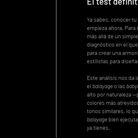
El test defini
Ya sabes, conocer tu 
empieza ahora. Para 
más allá de un simple 
diagnóstico en el que 
para crear una armoní
estilistas para diseñ
Este análisis nos da 
el 
balayage
 o las 
babyl
alto por naturaleza —
colores más atrevidos
tonos similares, lo q
balayage
 bien ejecut
ya tienes.