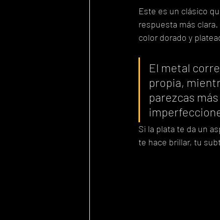
Este es un clásico qu
respuesta más clara. L
color dorado y platea
El metal corre
propia, mient
parezcas más 
imperfeccion
Si la plata te da un a
te hace brillar, tu su