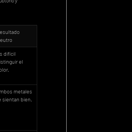
ubtono y 
esultado 
eutro
s difícil 
istinguir el 
olor.
mbos metales 
e sientan bien.