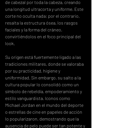
de cabezal por toda la cabeza, creando 
una longitud ultracorta y uniforme. Este 
corte no oculta nada; por el contrario, 
resalta la estructura ósea, los rasgos 
faciales y la forma del cráneo, 
convirtiéndolos en el foco principal del 
look.
Su origen está fuertemente ligado a las 
tradiciones militares, donde se valoraba 
por su practicidad, higiene y 
uniformidad. Sin embargo, su salto a la 
cultura popular lo consolidó como un 
símbolo de rebeldía, empoderamiento y 
estilo vanguardista. Iconos como 
Michael Jordan en el mundo del deporte 
o estrellas de cine en papeles de acción 
lo popularizaron, demostrando que la 
ausencia de pelo puede ser tan potente y 