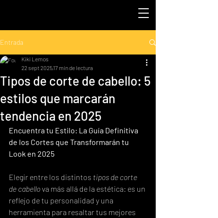
Entrada
Kiki Lemos
22 sept 2025
17 min de lectura
Tipos de corte de cabello: 5
estilos que marcarán
tendencia en 2025
Encuentra tu Estilo: La Guía Definitiva 
de los Cortes que Transformarán tu 
Look en 2025
Elegir entre los distintos 
tipos de corte 
de cabello
 va más allá de la estética: es un 
reflejo de tu personalidad y una 
herramienta para resaltar tus mejores 