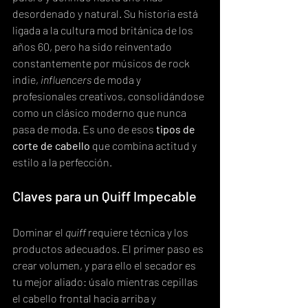
desordenado y natural. Su historia está 
ligada a la cultura mod británica de los 
años 60, pero ha sido reinventado 
constantemente por músicos de rock 
indie, 
influencers
 de moda y 
profesionales creativos, consolidándose 
como un clásico moderno que nunca 
pasa de moda. Es uno de esos 
tipos de 
corte de cabello
 que combina actitud y 
estilo a la perfección.
Claves para un Quiff Impecable
Dominar el 
quiff
 requiere técnica y los 
productos adecuados. El primer paso es 
crear volumen, y para ello el secador es 
tu mejor aliado: úsalo mientras cepillas 
el cabello frontal hacia arriba y 