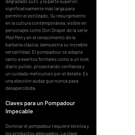
degradado sutil, y la parte superior, 
significativamente más larga para 
permitir el estilizado. Su resurgimiento 
en la cultura contemporánea, visible en 
personajes como Don Draper de la serie 
Mad Men
 y en el renacimiento de la 
barbería clásica, demuestra su increíble 
versatilidad. El pompadour se adapta 
tanto a eventos formales como a un look 
diario pulido, proyectando confianza y 
un cuidado meticuloso por el detalle. Es 
una elección audaz que nunca pasa 
desapercibida.
Claves para un Pompadour 
Impecable
Dominar el 
pompadour
 requiere técnica y 
los productos adecuados. La clave 