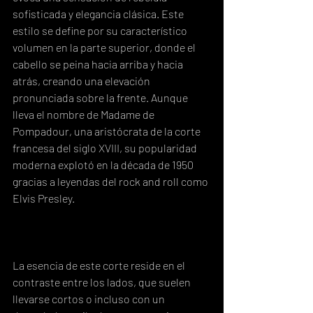
sofisticada y elegancia clásica. Este 
estilo se define por su característico 
volumen en la parte superior, donde el 
cabello se peina hacia arriba y hacia 
atrás, creando una elevación 
pronunciada sobre la frente. Aunque 
lleva el nombre de Madame de 
Pompadour, una aristócrata de la corte 
francesa del siglo XVIII, su popularidad 
moderna explotó en la década de 1950 
gracias a leyendas del rock and roll como 
Elvis Presley.
La esencia de este corte reside en el 
contraste entre los lados, que suelen 
llevarse cortos o incluso con un 