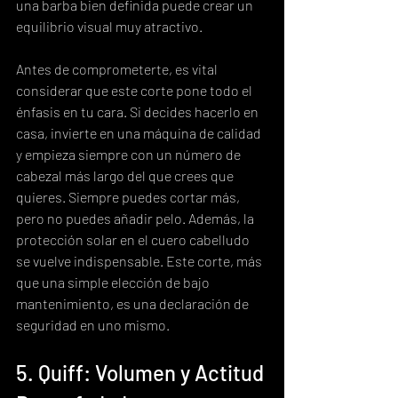
una barba bien definida puede crear un 
equilibrio visual muy atractivo.
Antes de comprometerte, es vital 
considerar que este corte pone todo el 
énfasis en tu cara. Si decides hacerlo en 
casa, invierte en una máquina de calidad 
y empieza siempre con un número de 
cabezal más largo del que crees que 
quieres. Siempre puedes cortar más, 
pero no puedes añadir pelo. Además, la 
protección solar en el cuero cabelludo 
se vuelve indispensable. Este corte, más 
que una simple elección de bajo 
mantenimiento, es una declaración de 
seguridad en uno mismo.
5. Quiff: Volumen y Actitud 