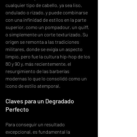
cualquier tipo de cabello, ya sea liso, 
ondulado o rizado, y puede combinarse 
con una infinidad de estilos en la parte 
superior, como un pompadour, un quiff, 
o simplemente un corte texturizado. Su 
origen se remonta a las tradiciones 
militares, donde se exigía un aspecto 
limpio, pero fue la cultura hip-hop de los 
80 y 90 y, más recientemente, el 
resurgimiento de las barberías 
modernas lo que lo consolidó como un 
icono de estilo atemporal.
Claves para un Degradado 
Perfecto
Para conseguir un resultado 
excepcional, es fundamental la 