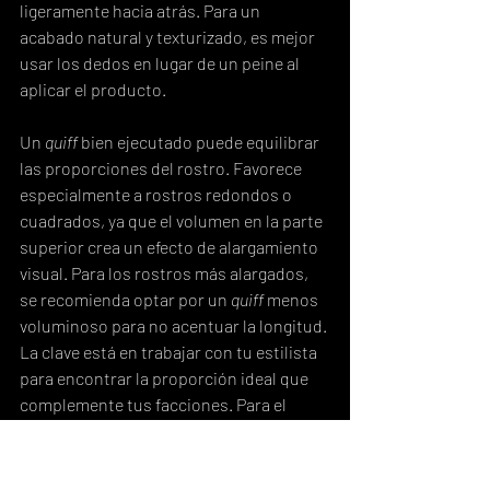
ligeramente hacia atrás. Para un 
acabado natural y texturizado, es mejor 
usar los dedos en lugar de un peine al 
aplicar el producto.
Un 
quiff
 bien ejecutado puede equilibrar 
las proporciones del rostro. Favorece 
especialmente a rostros redondos o 
cuadrados, ya que el volumen en la parte 
superior crea un efecto de alargamiento 
visual. Para los rostros más alargados, 
se recomienda optar por un 
quiff
 menos 
voluminoso para no acentuar la longitud. 
La clave está en trabajar con tu estilista 
para encontrar la proporción ideal que 
complemente tus facciones. Para el 
mantenimiento, una visita cada tres o 
cuatro semanas es suficiente para 
mantener los lados definidos y la forma 