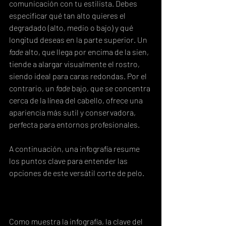
comunicación con tu estilista. Debes 
especificar qué tan alto quieres el 
degradado (alto, medio o bajo) y qué 
longitud deseas en la parte superior. Un 
fade
 alto, que llega por encima de la sien, 
tiende a alargar visualmente el rostro, 
siendo ideal para caras redondas. Por el 
contrario, un 
fade
 bajo, que se concentra 
cerca de la línea del cabello, ofrece una 
apariencia más sutil y conservadora, 
perfecta para entornos profesionales.
A continuación, una infografía resume 
los puntos clave para entender las 
opciones de este versátil corte de pelo.
Como muestra la infografía, la clave del 