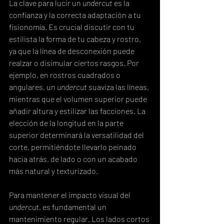
La clave para lucir un 
undercut
 es la 
confianza y la correcta adaptación a tu 
fisionomía. Es crucial discutir con tu 
estilista la forma de tu cabeza y rostro, 
ya que la línea de desconexión puede 
realzar o disimular ciertos rasgos. Por 
ejemplo, en rostros cuadrados o 
angulares, un 
undercut
 suaviza las líneas, 
mientras que el volumen superior puede 
añadir altura y estilizar las facciones. La 
elección de la longitud en la parte 
superior determinará la versatilidad del 
corte, permitiéndote llevarlo peinado 
hacia atrás, de lado o con un acabado 
más natural y texturizado.
Para mantener el impacto visual del 
undercut
, es fundamental un 
mantenimiento regular. Los lados cortos 