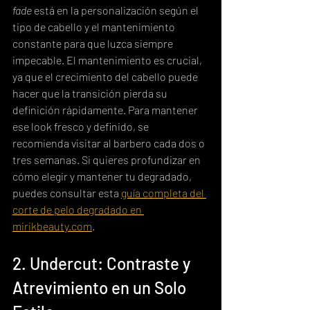
fade
 está en la personalización según el 
tipo de cabello y el mantenimiento 
constante para que luzca siempre 
impecable. El mantenimiento es crucial, 
ya que el crecimiento del cabello puede 
hacer que la transición pierda su 
definición rápidamente. Para mantener 
ese look fresco y definido, se 
recomienda visitar al barbero cada dos o 
tres semanas. Si quieres profundizar en 
cómo elegir y mantener tu degradado, 
puedes consultar esta 
guía completa del 
corte de pelo degradado en 
mirikbeauty.com
.
2. Undercut: Contraste y 
Atrevimiento en un Solo 