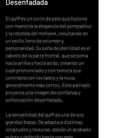
Desenfadada
El 
quiff
 es un corte de pelo que fusiona 
con maestría la elegancia del pompadour 
y la rebeldía del mohawk, resultando en 
un estilo lleno de volumen y 
personalidad. Su seña de identidad es el 
cabello de la parte frontal, que se peina 
hacia arriba y hacia atrás, creando un 
tupé pronunciado y con textura que 
contrasta con los lados y la nuca, 
generalmente más cortos. Este peinado 
proyecta una imagen de confianza y 
sofisticación desenfadada.
La versatilidad del 
quiff
 es una de sus 
grandes bazas. Se adapta a distintas 
longitudes y texturas, desde un acabado 
pulcro y definido hasta uno más 