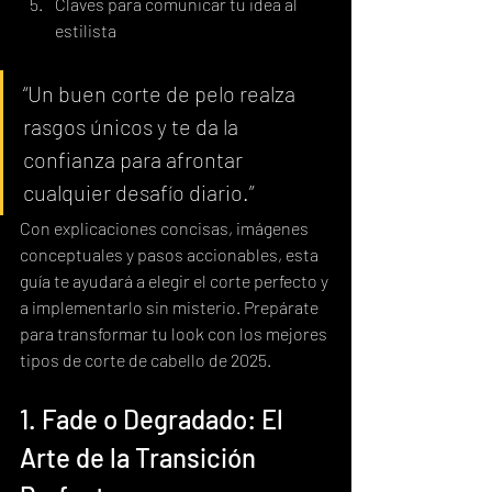
Claves para comunicar tu idea al 
estilista
“Un buen corte de pelo realza 
rasgos únicos y te da la 
confianza para afrontar 
cualquier desafío diario.”
Con explicaciones concisas, imágenes 
conceptuales y pasos accionables, esta 
guía te ayudará a elegir el corte perfecto y 
a implementarlo sin misterio. Prepárate 
para transformar tu look con los mejores 
tipos de corte de cabello de 2025.
1. Fade o Degradado: El 
Arte de la Transición 