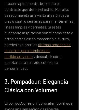
crecen rápidamente, borrando el 
contraste que define el estilo. Por ello, 
se recomienda una visita al salón cada 
tres o cuatro semanas para mantener las 
líneas limpias y definidas. Si estás 
buscando inspiración sobre cómo este y 
otros cortes están marcando el futuro, 
puedes explorar las 
últimas tendencias 
en cortes para hombres en 
mirikbeauty.com
 y descubrir cómo 
adaptar este atrevido estilo a tu 
personalidad.
3. Pompadour: Elegancia 
Clásica con Volumen
El 
pompadour
 es un icono atemporal que 
evoca una sensación de rebeldía 