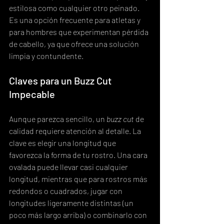
estilosa como cualquier otro peinado. 
Es una opción frecuente para atletas y 
para hombres que experimentan pérdida 
de cabello, ya que ofrece una solución 
limpia y contundente.
Claves para un Buzz Cut 
Impecable
Aunque parezca sencillo, un 
buzz cut
 de 
calidad requiere atención al detalle. La 
clave es elegir una longitud que 
favorezca la forma de tu rostro. Una cara 
ovalada puede llevar casi cualquier 
longitud, mientras que para rostros más 
redondos o cuadrados, jugar con 
longitudes ligeramente distintas (un 
poco más largo arriba) o combinarlo con 