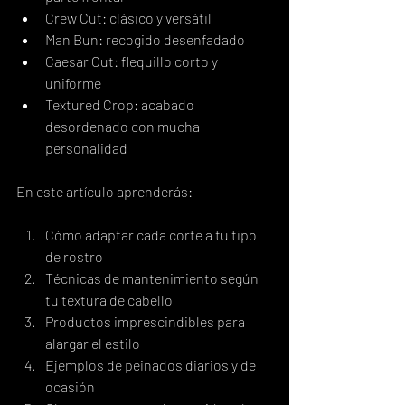
Crew Cut: clásico y versátil
Man Bun: recogido desenfadado
Caesar Cut: flequillo corto y 
uniforme
Textured Crop: acabado 
desordenado con mucha 
personalidad
En este artículo aprenderás:
Cómo adaptar cada corte a tu tipo 
de rostro
Técnicas de mantenimiento según 
tu textura de cabello
Productos imprescindibles para 
alargar el estilo
Ejemplos de peinados diarios y de 
ocasión