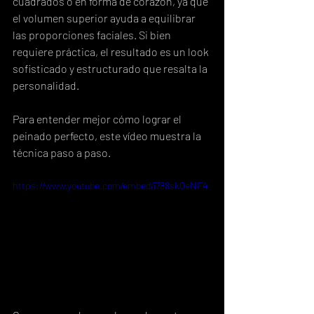
cuadrados o en forma de corazón, ya que 
el volumen superior ayuda a equilibrar 
las proporciones faciales. Si bien 
requiere práctica, el resultado es un look 
sofisticado y estructurado que resalta la 
personalidad.
Para entender mejor cómo lograr el 
peinado perfecto, este vídeo muestra la 
técnica paso a paso.
https://www.youtube.com/embed/i788skQeNF4