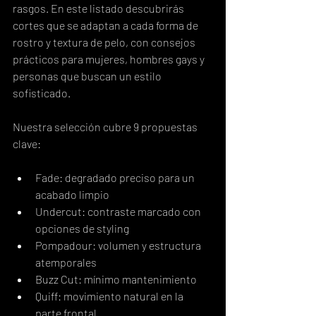
rasgos. En este listado descubrirás 
cortes que se adaptan a cada forma de 
rostro y textura de pelo, con consejos 
prácticos para mujeres, hombres gays y 
personas que buscan un estilo 
sofisticado.
Nuestra selección cubre 9 propuestas 
clave:
Fade: degradado preciso para un 
acabado limpio
Undercut: contraste marcado con 
opciones de styling
Pompadour: volumen y estructura 
atemporales
Buzz Cut: mínimo mantenimiento
Quiff: movimiento natural en la 
parte frontal