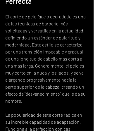
Perfecta
El corte de pelo 
fade
 o degradado es una 
de las técnicas de barbería más 
solicitadas y versátiles en la actualidad, 
definiendo un estándar de pulcritud y 
modernidad. Este estilo se caracteriza 
por una transición impecable y gradual 
de una longitud de cabello más corta a 
una más larga. Generalmente, el pelo es 
muy corto en la nuca y los lados, y se va 
alargando progresivamente hacia la 
parte superior de la cabeza, creando un 
efecto de "desvanecimiento" que le da su 
nombre.
La popularidad de este corte radica en 
su increíble capacidad de adaptación. 
Funciona a la perfección con casi 