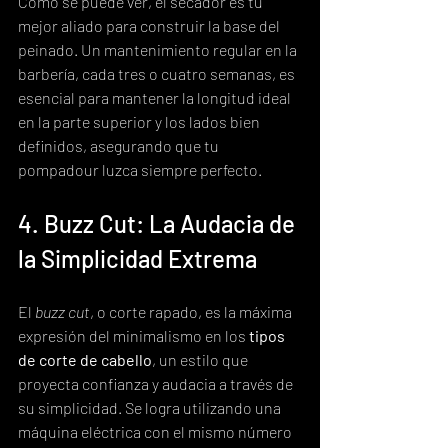
Como se puede ver, el secador es tu 
mejor aliado para construir la base del 
peinado. Un mantenimiento regular en la 
barbería, cada tres o cuatro semanas, es 
esencial para mantener la longitud ideal 
en la parte superior y los lados bien 
definidos, asegurando que tu 
pompadour luzca siempre perfecto.
4. Buzz Cut: La Audacia de 
la Simplicidad Extrema
El 
buzz cut
, o corte rapado, es la máxima 
expresión del minimalismo en los 
tipos 
de corte de cabello
, un estilo que 
proyecta confianza y audacia a través de 
su simplicidad. Se logra utilizando una 
máquina eléctrica con el mismo número 