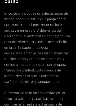
Estilo
El corte 
undercut
 es una declaración de 
intenciones, un estilo que juega con el 
contraste radical para crear un look 
audaz y memorable. A diferencia del 
degradado, el 
undercut
 se define por una 
desconexión clara y abrupta: el cabello 
en la parte superior se deja 
considerablemente más largo, mientras 
que los lados y la nuca se cortan muy 
cortos o incluso se rapan, sin ninguna 
transición gradual. Este choque de 
longitudes es lo que le confiere su 
carácter distintivo y vanguardista.
Su versatilidad lo ha convertido en un 
favorito tanto en pasarelas de moda 
como en el 
street style
. Funciona de 