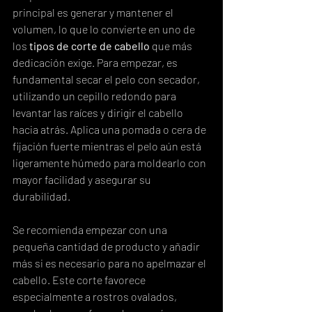
principal es generar y mantener el 
volumen, lo que lo convierte en uno de 
los 
tipos de corte de cabello
 que más 
dedicación exige. Para empezar, es 
fundamental secar el pelo con secador, 
utilizando un cepillo redondo para 
levantar las raíces y dirigir el cabello 
hacia atrás. Aplica una pomada o cera de 
fijación fuerte mientras el pelo aún está 
ligeramente húmedo para moldearlo con 
mayor facilidad y asegurar su 
durabilidad.
Se recomienda empezar con una 
pequeña cantidad de producto y añadir 
más si es necesario para no apelmazar el 
cabello. Este corte favorece 
especialmente a rostros ovalados, 