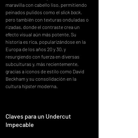
maravilla con cabello liso, permitiendo 
peinados pulidos como el 
slick back
, 
pero también con texturas onduladas o 
rizadas, donde el contraste crea un 
efecto visual aún más potente. Su 
historia es rica, popularizándose en la 
Europa de los años 20 y 30, y 
resurgiendo con fuerza en diversas 
subculturas y, más recientemente, 
gracias a iconos de estilo como David 
Beckham y su consolidación en la 
cultura 
hipster
 moderna.
Claves para un Undercut 
Impecable