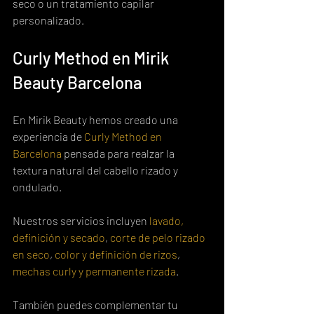
seco o un tratamiento capilar 
personalizado.
Curly Method en Mirik 
Beauty Barcelona
En Mirik Beauty hemos creado una 
experiencia de 
Curly Method en 
Barcelona
 pensada para realzar la 
textura natural del cabello rizado y 
ondulado.
Nuestros servicios incluyen 
lavado, 
definición y secado
, 
corte de pelo rizado 
en seco
, 
color y definición de rizos
, 
mechas curly y permanente rizada
.
También puedes complementar tu 