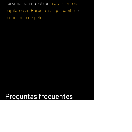
servicio con nuestros 
tratamientos 
capilares en Barcelona
, 
spa capilar
 o 
coloración de pelo
.
Preguntas frecuentes 
sobre Curly Method
¿El Curly Method sirve para todo 
tipo de rizos?