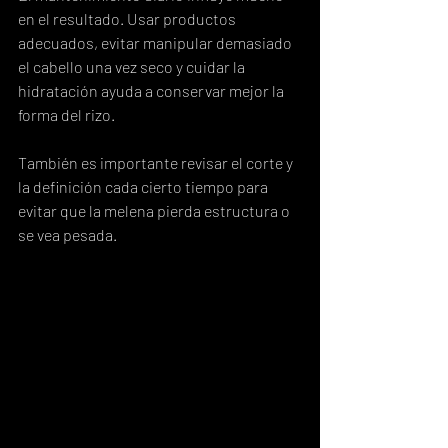
en el resultado. Usar productos 
adecuados, evitar manipular demasiado 
el cabello una vez seco y cuidar la 
hidratación ayuda a conservar mejor la 
forma del rizo.
También es importante revisar el corte y 
la definición cada cierto tiempo para 
evitar que la melena pierda estructura o 
se vea pesada.