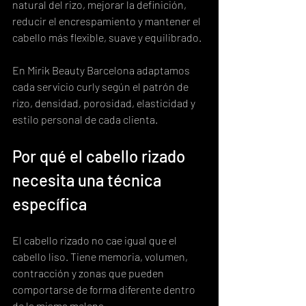
natural del rizo, mejorar la definición, 
reducir el encrespamiento y mantener el 
cabello más flexible, suave y equilibrado.
En Mirik Beauty Barcelona adaptamos 
cada servicio curly según el patrón de 
rizo, densidad, porosidad, elasticidad y 
estilo personal de cada clienta.
Por qué el cabello rizado 
necesita una técnica 
específica
El cabello rizado no cae igual que el 
cabello liso. Tiene memoria, volumen, 
contracción y zonas que pueden 
comportarse de forma diferente dentro 
de la misma melena.