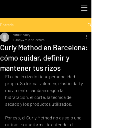
Entrada
Mirik Beauty
15 may
4 min de lectura
Curly Method en Barcelona:
cómo cuidar, definir y
mantener tus rizos
El cabello rizado tiene personalidad 
propia. Su forma, volumen, elasticidad y 
movimiento cambian según la 
hidratación, el corte, la técnica de 
secado y los productos utilizados.
Por eso, el Curly Method no es solo una 
rutina: es una forma de entender el 