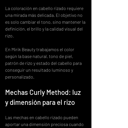
La coloración en cabello rizado requiere 
una mirada más delicada. El objetivo no 
es solo cambiar el tono, sino mantener la 
definición, el brillo y la calidad visual del 
rizo.
En Mirik Beauty trabajamos el color 
según la base natural, tono de piel, 
patrón de rizo y estado del cabello para 
conseguir un resultado luminoso y 
personalizado.
Mechas Curly Method: luz 
y dimensión para el rizo
Las mechas en cabello rizado pueden 
aportar una dimensión preciosa cuando 