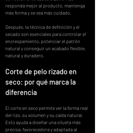
responda mejor al producto, mantenga 
más forma y se vea más cuidado.
Después, la técnica de definición y el 
secado son esenciales para controlar el 
encrespamiento, potenciar el patrón 
natural y conseguir un acabado flexible, 
natural y duradero.
Corte de pelo rizado en 
seco: por qué marca la 
diferencia
El corte en seco permite ver la forma real 
del rizo, su volumen y su caída natural. 
Esto ayuda a diseñar una silueta más 
precisa, favorecedora y adaptada al 