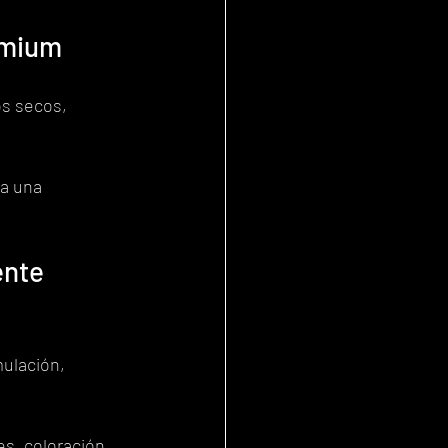
emium
s secos, 
a una 
ente 
ulación, 
s, coloración, 