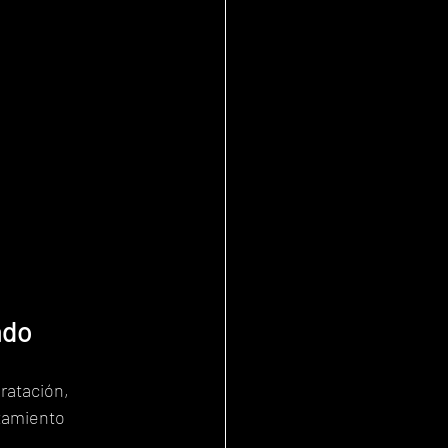
ado
ratación, 
tamiento 