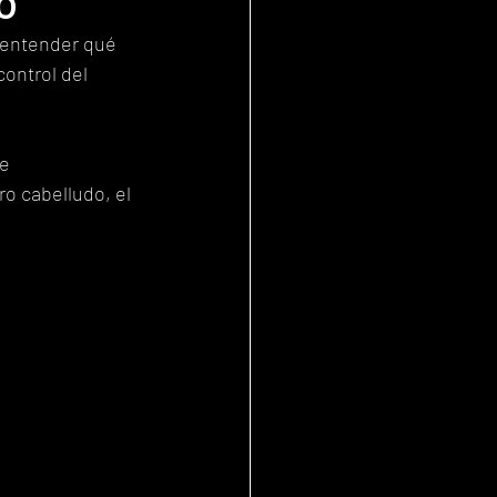
o
n entender qué 
control del 
e 
ro cabelludo, el 