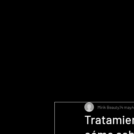
Mirik Beauty
14 may
4
Tratamien