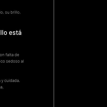
, su brillo, 
lo está 
on falta de 
oco sedoso al 
 y cuidada, 
a.