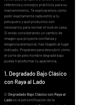
referencia y consejos prácticos para su 
mantenimiento. Te explicaremos cómo 
pedir exactamente cada estilo a tu 
peluquero y qué productos son 
necesarios para recrear el look en casa. 
Si estás considerando un cambio de 
imagen que proyecte confianza y 
elegancia atemporal, has llegado al lugar 
indicado. Prepárate para descubrir cómo 
el corte de pelo hombre degradé bajo 
puede transformar tu apariencia.
1. Degradado Bajo Clásico 
con Raya al Lado
El 
Degradado Bajo Clásico con Raya al 
Lado
 es la personificación de la 