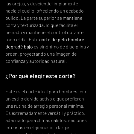
las orejas, y desciende limpiamente 
hacia el cuello, ofreciendo un acabado 
pulido. La parte superior se mantiene 
corta y texturizada, lo que facilita el 
peinado y mantiene el control durante 
todo el día. Este 
corte de pelo hombre 
degradé bajo
 es sinónimo de disciplina y 
orden, proyectando una imagen de 
confianza y autoridad natural.
¿Por qué elegir este corte?
Este es el corte ideal para hombres con 
un estilo de vida activo o que prefieren 
una rutina de arreglo personal mínima. 
Es extremadamente versátil y práctico, 
adecuado para climas cálidos, sesiones 
intensas en el gimnasio o largas 