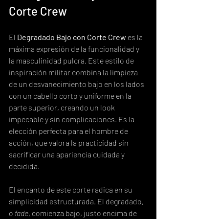
Corte Crew
El 
Degradado Bajo con Corte Crew
 es la 
máxima expresión de la funcionalidad y 
la masculinidad pulcra. Este estilo de 
inspiración militar combina la limpieza 
de un desvanecimiento bajo en los lados 
con un cabello corto y uniforme en la 
parte superior, creando un look 
impecable y sin complicaciones. Es la 
elección perfecta para el hombre de 
acción, que valora la practicidad sin 
sacrificar una apariencia cuidada y 
decidida.
El encanto de este corte radica en su 
simplicidad estructurada. El degradado, 
o 
fade
, comienza bajo, justo encima de 