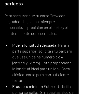
perfecto
Para asegurar que tu corte Crew con 
degradado bajo luzca siempre 
impecable, la precisión en el corte y el 
mantenimiento son esenciales.
Pide la longitud adecuada:
 Para la 
parte superior, solicita a tu barbero 
que use un peine número 3 o 4 
(entre 9 y 12 mm). Esto proporciona 
la longitud ideal para un look Crew 
clásico, corto pero con suficiente 
textura.
Producto mínimo:
 Este corte brilla 
por su sencillez. Si necesitas algo de 
fijación, utiliza una crema de 
peinado ligera o una cera mate para 
añadir una textura sutil sin 