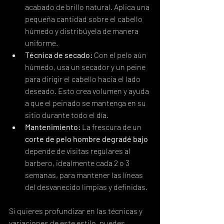
acabado de brillo natural. Aplica una 
pequeña cantidad sobre el cabello 
húmedo y distribúyela de manera 
uniforme.
Técnica de secado:
 Con el pelo aún 
húmedo, usa un secador y un peine 
para dirigir el cabello hacia el lado 
deseado. Esto crea volumen y ayuda 
a que el peinado se mantenga en su 
sitio durante todo el día.
Mantenimiento:
 La frescura de un 
corte de pelo hombre degradé bajo
depende de visitas regulares al 
barbero, idealmente cada 2 o 3 
semanas, para mantener las líneas 
del desvanecido limpias y definidas.
Si quieres profundizar en las técnicas y 
variaciones de este estilo, puedes 