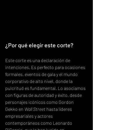
¿Por qué elegir este corte?
Este corte es una declaración de 
intenciones. Es perfecto para ocasiones 
formales, eventos de gala y el mundo 
corporativo de alto nivel, donde la 
pulcritud es fundamental. Lo asociamos 
con figuras de autoridad y éxito, desde 
personajes icónicos como Gordon 
Gekko en 
Wall Street
 hasta líderes 
empresariales y actores 
contemporáneos como Leonardo 
DiCaprio, que lo han lucido en 