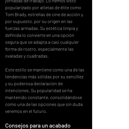
jornadas de trabajo. Lo hemos visto 
popularizado por atletas de élite como 
Tom Brady, estrellas de cine de acción y, 
por supuesto, por su origen en las 
fuerzas armadas. Su estética limpia y 
definida lo convierte en una opción 
segura que se adapta a casi cualquier 
forma de rostro, especialmente las 
ovaladas y cuadradas.
Este estilo se mantiene como una de las 
tendencias más sólidas por su sencillez 
y su poderosa declaración de 
intenciones. Su popularidad se ha 
mantenido constante, consolidándose 
como una de las opciones que sin duda 
veremos en el futuro.
Consejos para un acabado 