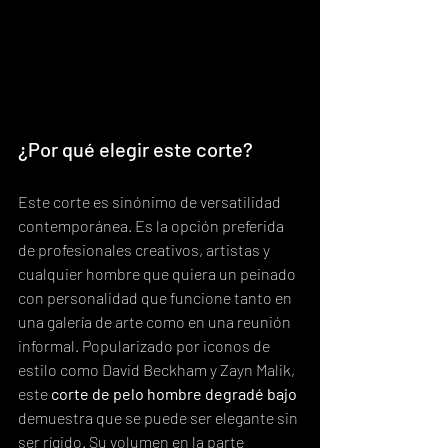
¿Por qué elegir este corte?
Este corte es sinónimo de versatilidad 
contemporánea. Es la opción preferida 
de profesionales creativos, artistas y 
cualquier hombre que quiera un peinado 
con personalidad que funcione tanto en 
una galería de arte como en una reunión 
informal. Popularizado por iconos de 
estilo como David Beckham y Zayn Malik, 
este 
corte de pelo hombre degradé bajo
demuestra que se puede ser elegante sin 
ser rígido. Su volumen en la parte 