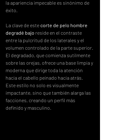
la apariencia impecable es sinónimo de 
éxito.
La clave de este 
corte de pelo hombre 
degradé bajo
 reside en el contraste 
entre la pulcritud de los laterales y el 
volumen controlado de la parte superior. 
El degradado, que comienza sutilmente 
sobre las orejas, ofrece una base limpia y 
moderna que dirige toda la atención 
hacia el cabello peinado hacia atrás. 
Este estilo no solo es visualmente 
impactante, sino que también alarga las 
facciones, creando un perfil más 
definido y masculino.