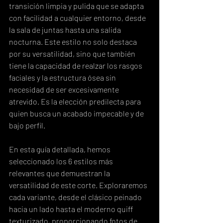
transición limpia y pulida que se adapta 
con facilidad a cualquier entorno, desde 
la sala de juntas hasta una salida 
nocturna. Este estilo no solo destaca 
por su versatilidad, sino que también 
tiene la capacidad de realzar los rasgos 
faciales y la estructura ósea sin 
necesidad de ser excesivamente 
atrevido. Es la elección predilecta para 
quien busca un acabado impecable y de 
bajo perfil.
En esta guía detallada, hemos 
seleccionado los 6 estilos más 
relevantes que demuestran la 
versatilidad de este corte. Exploraremos 
cada variante, desde el clásico peinado 
hacia un lado hasta el moderno quiff 
texturizado, proporcionando fotos de 