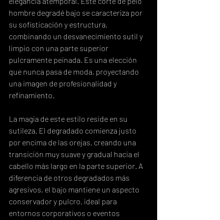
elegancia atemporal. Este corte de pelo 
hombre degradé bajo se caracteriza por 
su sofisticación y estructura, 
combinando un desvanecimiento sutil y 
limpio con una parte superior 
pulcramente peinada. Es una elección 
que nunca pasa de moda, proyectando 
una imagen de profesionalidad y 
refinamiento.
La magia de este estilo reside en su 
sutileza. El degradado comienza justo 
por encima de las orejas, creando una 
transición muy suave y gradual hacia el 
cabello más largo en la parte superior. A 
diferencia de otros degradados más 
agresivos, el bajo mantiene un aspecto 
conservador y pulcro, ideal para 
entornos corporativos o eventos 