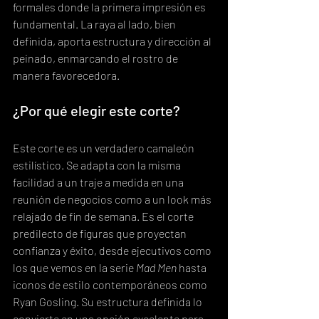
formales donde la primera impresión es 
fundamental. La raya al lado, bien 
definida, aporta estructura y dirección al 
peinado, enmarcando el rostro de 
manera favorecedora.
¿Por qué elegir este corte?
Este corte es un verdadero camaleón 
estilístico. Se adapta con la misma 
facilidad a un traje a medida en una 
reunión de negocios como a un look más 
relajado de fin de semana. Es el corte 
predilecto de figuras que proyectan 
confianza y éxito, desde ejecutivos como 
los que vemos en la serie 
Mad Men
 hasta 
iconos de estilo contemporáneos como 
Ryan Gosling. Su estructura definida lo 
convierte en una opción excelente para 