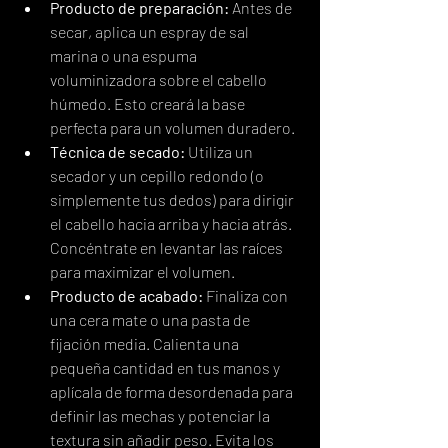
Producto de preparación:
 Antes de 
secar, aplica un espray de sal 
marina o una espuma 
voluminizadora sobre el cabello 
húmedo. Esto creará la base 
perfecta para un volumen duradero.
Técnica de secado:
 Utiliza un 
secador y un cepillo redondo (o 
simplemente tus dedos) para dirigir 
el cabello hacia arriba y hacia atrás. 
Concéntrate en levantar las raíces 
para maximizar el volumen.
Producto de acabado:
 Finaliza con 
una cera mate o una pasta de 
fijación media. Calienta una 
pequeña cantidad en tus manos y 
aplícala de forma desordenada para 
definir las mechas y potenciar la 
textura sin añadir peso. Evita los 