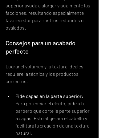
superior ayuda a alargar visualmente las 
facciones, resultando especialmente 
favorecedor para rostros redondos u 
ovalados.
Consejos para un acabado 
perfecto
Lograr el volumen y la textura ideales 
requiere la técnica y los productos 
correctos.
Pide capas en la parte superior:
Para potenciar el efecto, pide a tu 
barbero que corte la parte superior 
a capas. Esto aligerará el cabello y 
facilitará la creación de una textura 
natural.