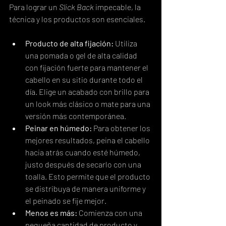
Para lograr un 
Slick Back
 impecable, la 
técnica y los productos son esenciales.
Producto de alta fijación:
 Utiliza 
una pomada o gel de alta calidad 
con fijación fuerte para mantener el 
cabello en su sitio durante todo el 
día. Elige un acabado con brillo para 
un look más clásico o mate para una 
versión más contemporánea.
Peinar en húmedo:
 Para obtener los 
mejores resultados, peina el cabello 
hacia atrás cuando esté húmedo, 
justo después de secarlo con una 
toalla. Esto permite que el producto 
se distribuya de manera uniforme y 
el peinado se fije mejor.
Menos es más:
 Comienza con una 
pequeña cantidad de producto y 