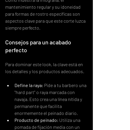
mantenimiento regular y su idoneidad 
para formas de rostro específicas son 
aspectos clave para que este corte luzca 
siempre perfecto.
Consejos para un acabado 
perfecto
Para dominar este look, la clave está en 
los detalles y los productos adecuados.
Define la raya:
 Pide a tu barbero una 
"hard part" o raya marcada con 
navaja. Esto crea una línea nítida y 
permanente que facilita 
enormemente el peinado diario.
Producto de peinado:
 Utiliza una 
pomada de fijación media con un 