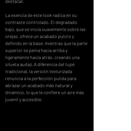
destacar.
La esencia de este look radica en su 
contraste controlado. El degradado 
bajo, que se inicia suavemente sobre las 
orejas, ofrece un acabado pulcro y 
definido en la base, mientras que la parte 
superior se peina hacia arriba y 
ligeramente hacia atrás, creando una 
silueta audaz. A diferencia del tupé 
tradicional, la versión texturizada 
renuncia a la perfección pulida para 
abrazar un acabado más natural y 
dinámico, lo que le confiere un aire más 
juvenil y accesible.