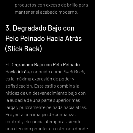
productos con exceso de brillo para 
mantener el acabado moderno.
3. Degradado Bajo con 
Pelo Peinado Hacia Atrás 
(Slick Back)
El 
Degradado Bajo con Pelo Peinado 
Hacia Atrás
, conocido como 
Slick Back
, 
es la máxima expresión de poder y 
sofisticación. Este estilo combina la 
nitidez de un desvanecimiento bajo con 
la audacia de una parte superior más 
larga y pulcramente peinada hacia atrás. 
Proyecta una imagen de confianza, 
control y elegancia atemporal, siendo 
una elección popular en entornos donde 