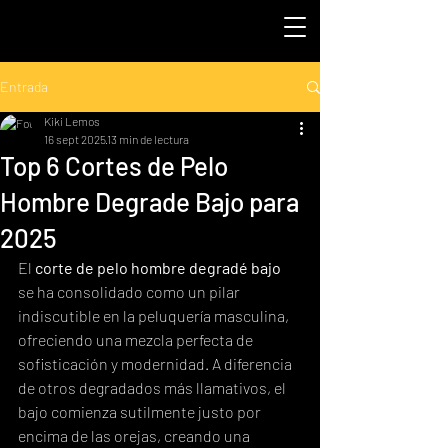
Entrada
Kiki Lemos
16 sept 2025
13 min de lectura
Top 6 Cortes de Pelo
Hombre Degrade Bajo para
2025
El 
corte de pelo hombre degradé bajo
se ha consolidado como un pilar 
indiscutible en la peluquería masculina, 
ofreciendo una mezcla perfecta de 
sofisticación y modernidad. A diferencia 
de otros degradados más llamativos, el 
bajo comienza sutilmente justo por 
encima de las orejas, creando una 