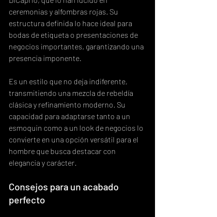
ceremonias y alfombras rojas. Su 
estructura definida lo hace ideal para 
bodas de etiqueta o presentaciones de 
negocios importantes, garantizando una 
presencia imponente.
Es un estilo que no deja indiferente, 
transmitiendo una mezcla de rebeldía 
clásica y refinamiento moderno. Su 
capacidad para adaptarse tanto a un 
esmoquin como a un look de negocios lo 
convierte en una opción versátil para el 
hombre que busca destacar con 
elegancia y carácter.
Consejos para un acabado 
perfecto