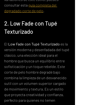
consultar esta 
guía completa del 
degradado corte de pelo
.
2. Low Fade con Tupé 
Texturizado
El 
Low Fade con Tupé Texturizado
 es la 
versión moderna y desenfadada del tupé 
clásico, una elección ideal para el 
hombre que busca un equilibrio entre 
sofisticación y un toque rebelde. Este 
corte de pelo hombre degradé bajo 
combina la limpieza de un desvanecido 
sutil con un volumen superior cargado 
de movimiento y textura. Es un estilo 
que proyecta creatividad y confianza, 
perfecto para quienes no temen 