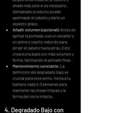
añade más solo si es necesario. 
Demasiado producto puede 
apelmazar el cabello y darle un 
aspecto graso.
Añadir volumen (opcional):
 Antes de 
aplicar la pomada, usa un secador y 
un peine o cepillo redondo para 
dirigir el cabello hacia atrás. Esto 
creará una base con más volumen y 
forma, facilitando el peinado final.
Mantenimiento constante:
 La 
definición del degradado bajo es 
crucial para este estilo. Visita a tu 
barbero cada 2-3 semanas para 
mantener las líneas limpias y la 
forma del corte intacta.
4. Degradado Bajo con 