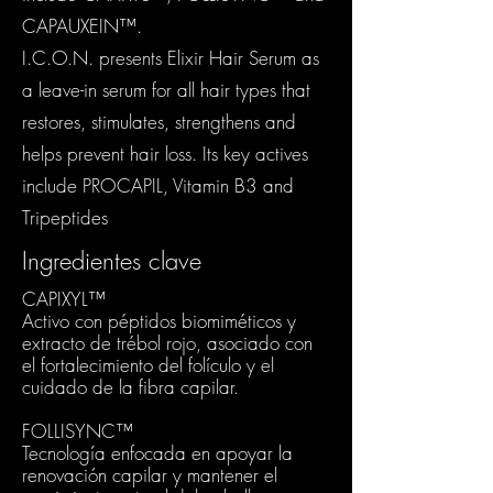
CAPAUXEIN™.
I.C.O.N. presents Elixir Hair Serum as
a leave-in serum for all hair types that
restores, stimulates, strengthens and
helps prevent hair loss. Its key actives
include PROCAPIL, Vitamin B3 and
Tripeptides
Ingredientes clave
CAPIXYL™
Activo con péptidos biomiméticos y
extracto de trébol rojo, asociado con
el fortalecimiento del folículo y el
cuidado de la fibra capilar.
FOLLISYNC™
Tecnología enfocada en apoyar la
renovación capilar y mantener el