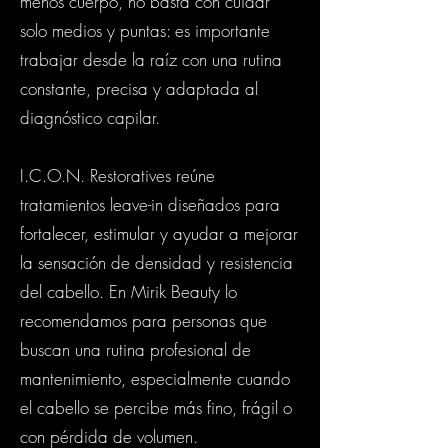
menos cuerpo, no basta con cuidar
solo medios y puntas: es importante
trabajar desde la raíz con una rutina
constante, precisa y adaptada al
diagnóstico capilar.
I.C.O.N. Restoratives reúne
tratamientos leave-in diseñados para
fortalecer, estimular y ayudar a mejorar
la sensación de densidad y resistencia
del cabello. En Mirik Beauty lo
recomendamos para personas que
buscan una rutina profesional de
mantenimiento, especialmente cuando
el cabello se percibe más fino, frágil o
con pérdida de volumen.