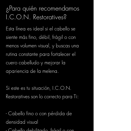
¿Para quién recomendamos
I.C.O.N. Restoratives?
Esta línea es ideal si el cabello se
siente más fino, débil, frágil o con
menos volumen visual, y buscas una
rutina constante para fortalecer el
cuero cabelludo y mejorar la
apariencia de la melena.
Si este es tu situación, I.C.O.N.
Restoratives son lo correcto para Ti:
- Cabello fino o con pérdida de
densidad visual
- Cabello debilitado, frágil o con