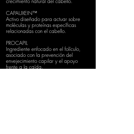
crecimiento natural del cabello.
CAPAUXEIN™
Activo diseñado para actuar sobre
moléculas y proteínas específicas
relacionadas con el cabello.
PROCAPIL
Ingrediente enfocado en el folículo,
asociado con la prevención del
envejecimiento capilar y el apoyo
frente a la caída.
Vitamin B3
Vitamina esencial vinculada al estímulo
del crecimiento y al cuidado del cuero
cabelludo.
Tripeptides
Moléculas proteicas que ayudan a
fortalecer el cabello y aportar brillo.
Productos incluidos en la línea