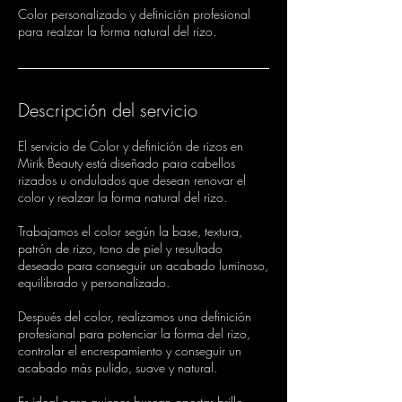
Color personalizado y definición profesional
para realzar la forma natural del rizo.
Descripción del servicio
El servicio de Color y definición de rizos en
Mirik Beauty está diseñado para cabellos
rizados u ondulados que desean renovar el
color y realzar la forma natural del rizo.
Trabajamos el color según la base, textura,
patrón de rizo, tono de piel y resultado
deseado para conseguir un acabado luminoso,
equilibrado y personalizado.
Después del color, realizamos una definición
profesional para potenciar la forma del rizo,
controlar el encrespamiento y conseguir un
acabado más pulido, suave y natural.
Es ideal para quienes buscan aportar brillo,