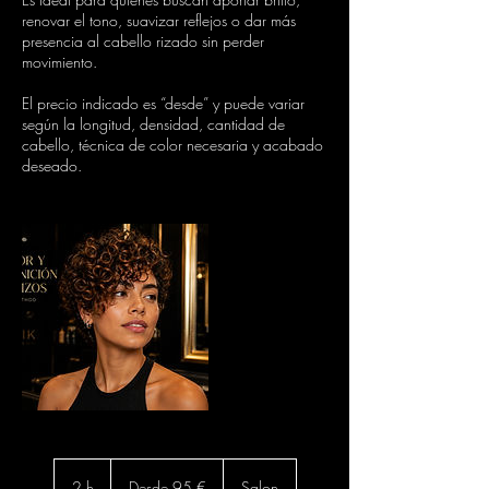
renovar el tono, suavizar reflejos o dar más
presencia al cabello rizado sin perder
movimiento.
El precio indicado es “desde” y puede variar
según la longitud, densidad, cantidad de
cabello, técnica de color necesaria y acabado
deseado.
Desde
95
2 h
2
Desde 95 €
Salon