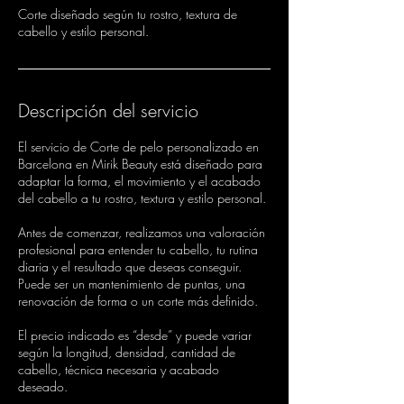
Corte diseñado según tu rostro, textura de
cabello y estilo personal.
Descripción del servicio
El servicio de Corte de pelo personalizado en
Barcelona en Mirik Beauty está diseñado para
adaptar la forma, el movimiento y el acabado
del cabello a tu rostro, textura y estilo personal.
Antes de comenzar, realizamos una valoración
profesional para entender tu cabello, tu rutina
diaria y el resultado que deseas conseguir.
Puede ser un mantenimiento de puntas, una
renovación de forma o un corte más definido.
El precio indicado es “desde” y puede variar
según la longitud, densidad, cantidad de
cabello, técnica necesaria y acabado
deseado.