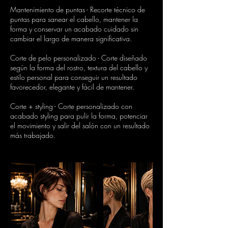
Mantenimiento de puntas - Recorte técnico de
puntas para sanear el cabello, mantener la
forma y conservar un acabado cuidado sin
cambiar el largo de manera significativa.
Corte de pelo personalizado - Corte diseñado
según la forma del rostro, textura del cabello y
estilo personal para conseguir un resultado
favorecedor, elegante y fácil de mantener.
Corte + styling - Corte personalizado con
acabado styling para pulir la forma, potenciar
el movimiento y salir del salón con un resultado
más trabajado.