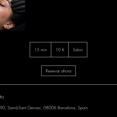
10
euros
15 min
1
10 €
Salon
5
m
Reservar ahora
i
n
to
190, Sarrià-Sant Gervasi, 08006 Barcelona, Spain