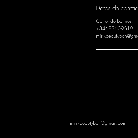
Datos de contac
Carrer de Balmes, 
+34683609619
mirikbeautybcn@gm
mirikbeautybcn@gmail.com