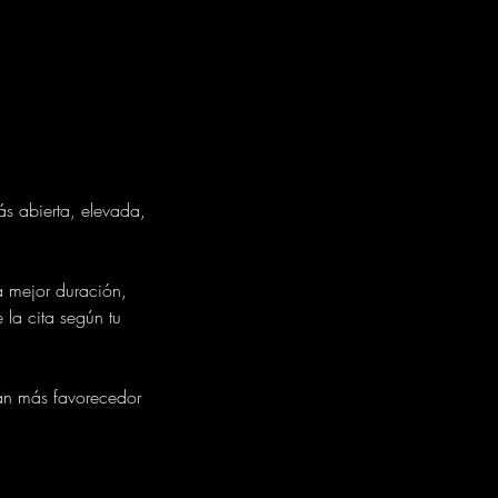
ás abierta, elevada,
a mejor duración,
 la cita según tu
ian más favorecedor