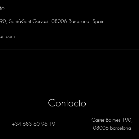
n
to
190, Sarrià-Sant Gervasi, 08006 Barcelona, Spain
ail.com
Contacto
Carrer Balmes 190,
+34 683 60 96 19
08006 Barcelona