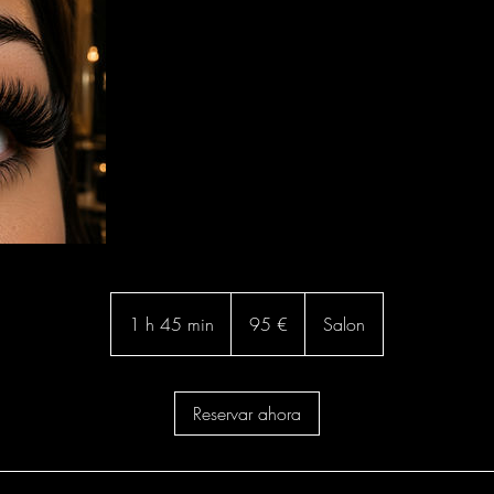
95
euros
1 h 45 min
1
95 €
Salon
4
5
Reservar ahora
m
i