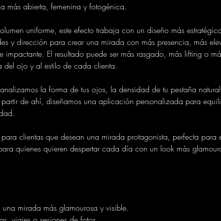
a más abierta, femenina y fotogénica.
volumen uniforme, este efecto trabaja con un diseño más estratégi
des y dirección para crear una mirada con más presencia, más ele
 impactante. El resultado puede ser más rasgado, más lifting o má
del ojo y al estilo de cada clienta.
nalizamos la forma de tus ojos, la densidad de tu pestaña natural
 partir de ahí, diseñamos una aplicación personalizada para equili
dad.
 para clientas que desean una mirada protagonista, perfecta para e
 para quienes quieren despertar cada día con un look más glamour
n una mirada más glamourosa y visible.
s, viajes o sesiones de fotos.