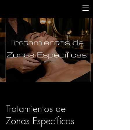
Tratamientos de
Zonas Específicas
Tratamientos de
Zonas Específicas