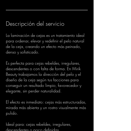
Descripción del servicio
La laminación de cejas es un tratamiento ideal
para ordenar, elevar y redefinir el pelo natural
de la ceja, creando un efecto más peinado,
denso y sofisticado.
Es perfecta para cejas rebeldes, irregulares,
descendentes o con falta de forma. En Mirik
Beauty trabajamos la dirección del pelo y el
diseño de la ceja según tus facciones para
conseguir un resultado limpio, favorecedor y
elegante, sin perder naturalidad.
El efecto es inmediato: cejas más estructuradas,
mirada más abierta y un rostro visualmente más
pulido.
Ideal para: cejas rebeldes, irregulares,
descendentes o poco definidas.