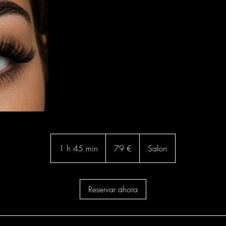
79
euros
1 h 45 min
1
79 €
Salon
4
5
Reservar ahora
m
i