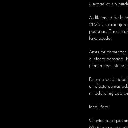
y expresiva sin perd
A diferencia de la 
2D/5D se trabajan p
pestañas. El resulta
favorecedor.
Antes de comenzar, 
el efecto deseado.
glamourosa, siempr
Es una opción ideal
un efecto demasiado
mirada arreglada de
Ideal Para
Clientas que quiere
Miradas que necesi