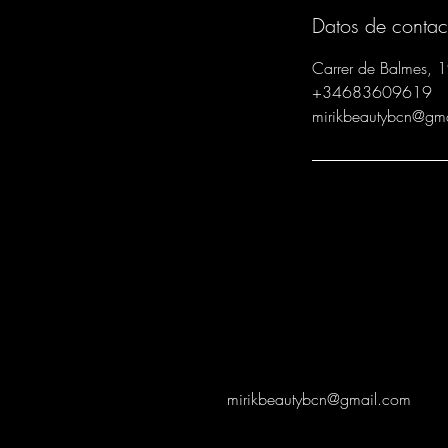
Datos de contac
Carrer de Balmes, 
+34683609619
mirikbeautybcn@gm
mirikbeautybcn@gmail.com