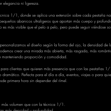
er elegancia ni ligereza.
técnica 1/1, donde se aplica una extensión sobre cada pestaña nat
equeños abanicos ultraligeros que aportan más cuerpo y profundi
do es más visible que el pelo a pelo, pero puede seguir viéndose so
personalizamos el diseño según la forma del ojo, la densidad de la
 Podemos crear una mirada más abierta, más rasgada, más románt
e manteniendo proporción y comodidad.
 para clientas que quieren más presencia que con las pestañas 1/1
 dramático. Perfecta para el día a día, eventos, viajes o para qu
sde primera hora sin depender del rímel.
n más volumen que con la técnica 1/1.
tan más densidad y profundidad.