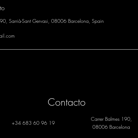
n
to
190, Sarrià-Sant Gervasi, 08006 Barcelona, Spain
ail.com
Contacto
Carrer Balmes 190,
+34 683 60 96 19
08006 Barcelona