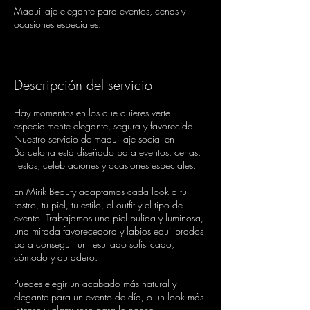
Maquillaje elegante para eventos, cenas y
ocasiones especiales.
Descripción del servicio
Hay momentos en los que quieres verte
especialmente elegante, segura y favorecida.
Nuestro servicio de maquillaje social en
Barcelona está diseñado para eventos, cenas,
fiestas, celebraciones y ocasiones especiales.
En Mirik Beauty adaptamos cada look a tu
rostro, tu piel, tu estilo, el outfit y el tipo de
evento. Trabajamos una piel pulida y luminosa,
una mirada favorecedora y labios equilibrados
para conseguir un resultado sofisticado,
cómodo y duradero.
Puedes elegir un acabado más natural y
elegante para un evento de día, o un look más
intenso y glamuroso para la noche.