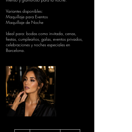
Variantes disponibles:
Maquillaje para Eventos
Maquillaje de Noche
Ideal para: bodas como invitada, cenas,
fiestas, cumpleaños, galas, eventos privados,
celebraciones y noches especiales en
Barcelona.
Desde