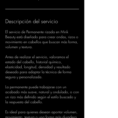
Descripción del servicio
El servicio de Permanente rizada en Mirik
Beauty está diseñado para crear ondas, rizos o
movimiento en cabellos que buscan más forma,
volumen y textura.
Antes de realizar el servicio, valoramos el
estado del cabello, historial químico,
elasticidad, longitud, densidad y resultado
deseado para adaptar la técnica de forma
segura y personalizada.
La permanente puede trabajarse con un
acabado más suave, natural y ondulado, o con
un rizo más definido según el estilo buscado y
la respuesta del cabello.
Es ideal para quienes desean aportar volumen,
movimiento, textura o una forma más duradera