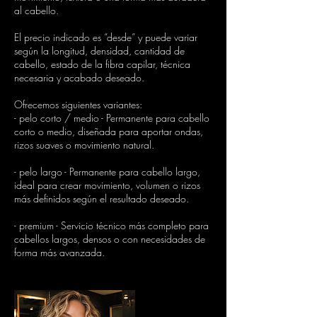
al cabello.
El precio indicado es “desde” y puede variar
según la longitud, densidad, cantidad de
cabello, estado de la fibra capilar, técnica
necesaria y acabado deseado.
Ofrecemos siguientes variantes:
- pelo corto / medio - Permanente para cabello
corto o medio, diseñada para aportar ondas,
rizos suaves o movimiento natural.
- pelo largo - Permanente para cabello largo,
ideal para crear movimiento, volumen o rizos
más definidos según el resultado deseado.
- premium - Servicio técnico más completo para
cabellos largos, densos o con necesidades de
forma más avanzada.