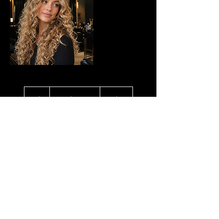
Desde
95
2 h
2
Desde 95 €
Salon
euros
h
Reservar ahora
Datos de contacto
Carrer de Balmes, 190, Sarrià-Sant Gervasi,
08006 Barcelona, Spain