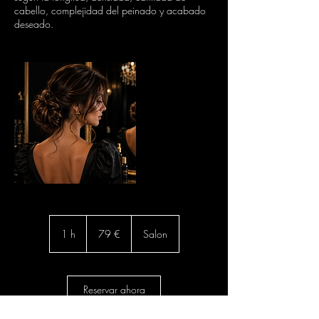
cabello, complejidad del peinado y acabado
deseado.
79
euros
1 h
1
79 €
Salon
Reservar ahora