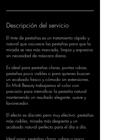
Descripción del servicio
El tinte de pestañas es un tratamiento rápido y
natural que oscurece las pestañas para que la
mirada se vea más marcada, limpia y expresiva
sin necesidad de máscara diaria.
Es ideal para pestañas claras, puntas rubias,
pestañas poco visibles o para quienes buscan
un acabado fresco y cómodo sin extensiones.
En Mirik Beauty trabajamos el color con
precisión para intensificar la pestaña natural
manteniendo un resultado elegante, suave y
favorecedor.
El efecto es discreto pero muy efectivo: pestañas
más visibles, mirada más despierta y un
acabado natural perfecto para el día a día.
Ideal para: pestañas claras, rubias o poco