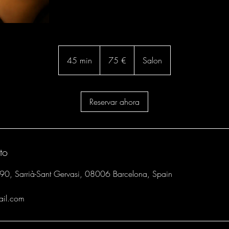
75
euros
45 min
4
75 €
Salon
5
m
Reservar ahora
i
n
to
190, Sarrià-Sant Gervasi, 08006 Barcelona, Spain
ail.com