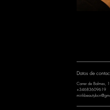
Datos de contac
Carrer de Balmes, 
+34683609619
mirikbeautybcn@gm