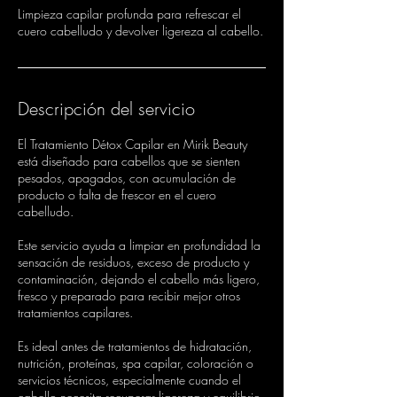
Limpieza capilar profunda para refrescar el
cuero cabelludo y devolver ligereza al cabello.
Descripción del servicio
El Tratamiento Détox Capilar en Mirik Beauty
está diseñado para cabellos que se sienten
pesados, apagados, con acumulación de
producto o falta de frescor en el cuero
cabelludo.
Este servicio ayuda a limpiar en profundidad la
sensación de residuos, exceso de producto y
contaminación, dejando el cabello más ligero,
fresco y preparado para recibir mejor otros
tratamientos capilares.
Es ideal antes de tratamientos de hidratación,
nutrición, proteínas, spa capilar, coloración o
servicios técnicos, especialmente cuando el
cabello necesita recuperar ligereza y equilibrio.