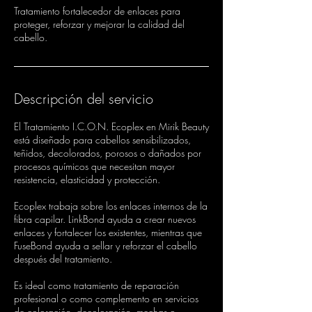
Tratamiento fortalecedor de enlaces para
proteger, reforzar y mejorar la calidad del
cabello.
Descripción del servicio
El Tratamiento I.C.O.N. Ecoplex en Mirik Beauty
está diseñado para cabellos sensibilizados,
teñidos, decolorados, porosos o dañados por
procesos químicos que necesitan mayor
resistencia, elasticidad y protección.
Ecoplex trabaja sobre los enlaces internos de la
fibra capilar. LinkBond ayuda a crear nuevos
enlaces y fortalecer los existentes, mientras que
FuseBond ayuda a sellar y reforzar el cabello
después del tratamiento.
Es ideal como tratamiento de reparación
profesional o como complemento en servicios
de coloración, decoloración, mechas o