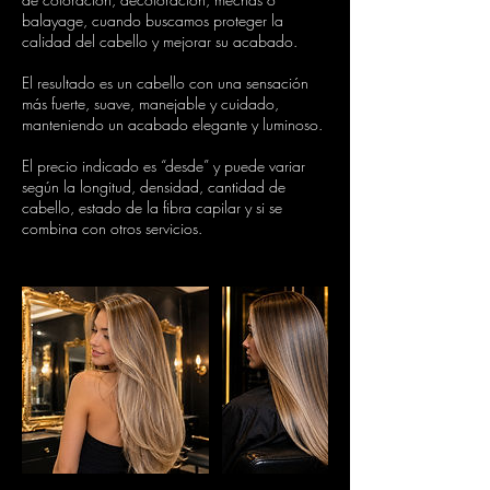
balayage, cuando buscamos proteger la
calidad del cabello y mejorar su acabado.
El resultado es un cabello con una sensación
más fuerte, suave, manejable y cuidado,
manteniendo un acabado elegante y luminoso.
El precio indicado es “desde” y puede variar
según la longitud, densidad, cantidad de
cabello, estado de la fibra capilar y si se
combina con otros servicios.