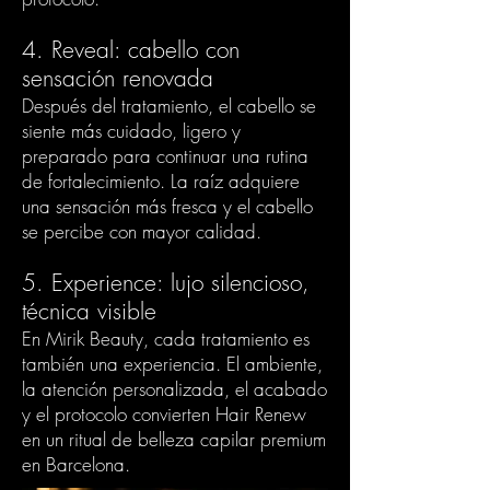
4. Reveal: cabello con
sensación renovada
Después del tratamiento, el cabello se
siente más cuidado, ligero y
preparado para continuar una rutina
de fortalecimiento. La raíz adquiere
una sensación más fresca y el cabello
se percibe con mayor calidad.
5. Experience: lujo silencioso,
técnica visible
En Mirik Beauty, cada tratamiento es
también una experiencia. El ambiente,
la atención personalizada, el acabado
y el protocolo convierten Hair Renew
en un ritual de belleza capilar premium
en Barcelona.