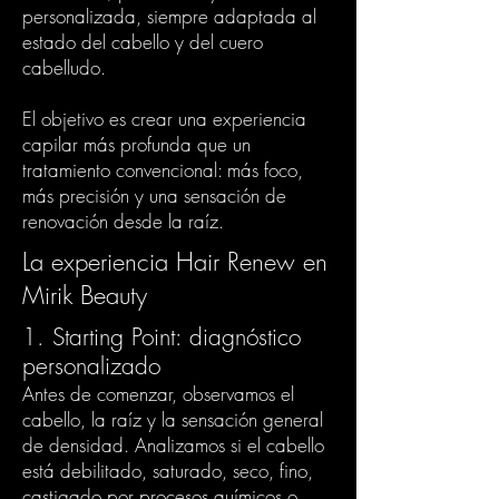
personalizada, siempre adaptada al
estado del cabello y del cuero
cabelludo.
El objetivo es crear una experiencia
capilar más profunda que un
tratamiento convencional: más foco,
más precisión y una sensación de
renovación desde la raíz.
La experiencia Hair Renew en
Mirik Beauty
1. Starting Point: diagnóstico
personalizado
Antes de comenzar, observamos el
cabello, la raíz y la sensación general
de densidad. Analizamos si el cabello
está debilitado, saturado, seco, fino,
castigado por procesos químicos o