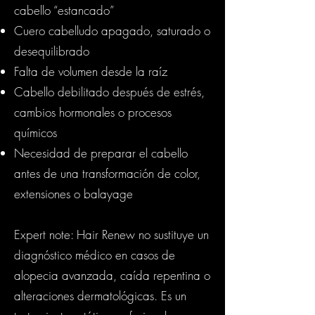
cabello “estancado”
Cuero cabelludo apagado, saturado o
desequilibrado
Falta de volumen desde la raíz
Cabello debilitado después de estrés,
cambios hormonales o procesos
químicos
Necesidad de preparar el cabello
antes de una transformación de color,
extensiones o balayage
Expert note: Hair Renew no sustituye un
diagnóstico médico en casos de
alopecia avanzada, caída repentina o
alteraciones dermatológicas. Es un