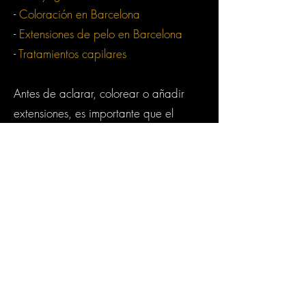
-
Coloración en Barcelona
-
Extensiones de pelo en Barcelona
-
Tratamientos capilares
Antes de aclarar, colorear o añadir
extensiones, es importante que el
cabello y el cuero cabelludo estén en
las mejores condiciones posibles. Una
melena bonita no depende solo del
acabado final, sino también de la
calidad de la base.