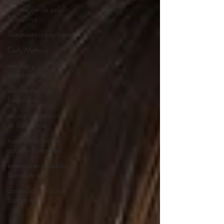
coloración de pelo
Barcelona
Tratamientos capilares
Curly Method
mechas y
decoloración
salón balayage
Barcelona
micropigmentación
en Barcelona
transformación de
cabello Barcelona
extensiones invisibles
Barcelona
corrección de color
Barcelona