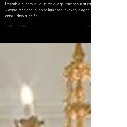
Cuánto dura un balayage y cómo
mantenerlo impecable
Descubre cuánto dura un balayage, cuándo matizarlo
y cómo mantener el color luminoso, suave y elegante
entre visitas al salón.