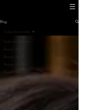
Blog
Todas las entradas
Todas las entradas
Beauty - facial
Beauty - facial
Beauty - facciale
Beauty - tvar
mirik beauty Salon
Balayage Barcelona
Cortes de Pelo
Barcelona
spa capilar