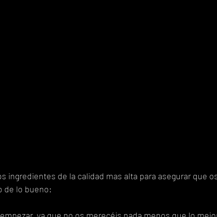
s ingredientes de la calidad mas alta para asegurar que os
 de lo bueno:
ra empezar, ya que no os merecéis nada menos que lo mejor