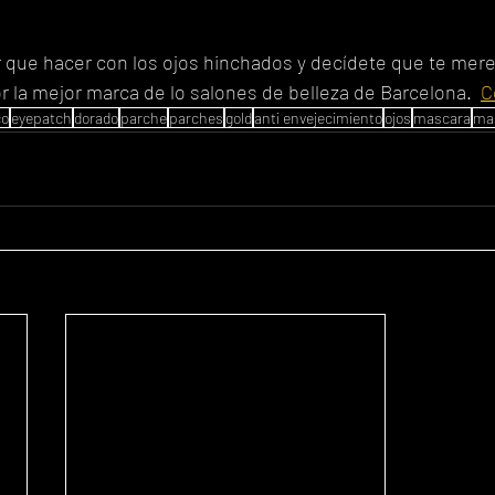
 que hacer con los ojos hinchados y decídete que te mere
 la mejor marca de lo salones de belleza de Barcelona.  
C
co
eyepatch
dorado
parche
parches
gold
anti envejecimiento
ojos
mascara
mas