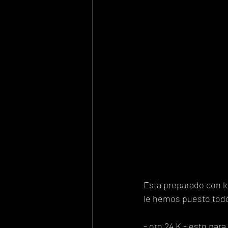
Esta preparado con lo
le hemos puesto todo
- oro 24 K - esto pa