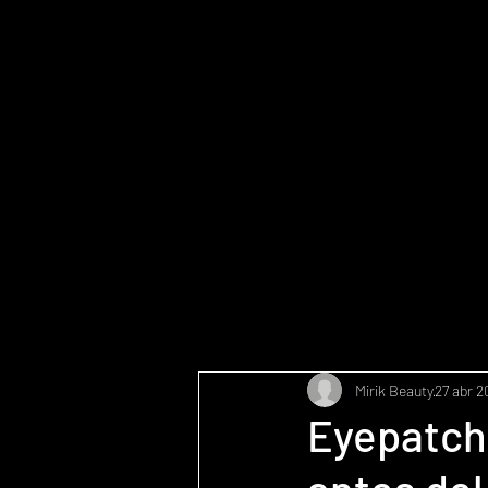
Mirik Beauty
27 abr 2
Eyepatch 