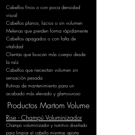
Cabellos finos o con poca densidad
visual
Cabellos planos, lacios o sin volumen
Melenas que pierden forma rápidamente
Cabellos apagados o con falta de
vitalidad
Clientas que buscan más cuerpo desde
la raíz
Cabellos que necesitan volumen sin
sensación pesada
Rutinas de mantenimiento para un
acabado más elevado y glamouroso
Productos Martom Volume
Rise - Champú Voluminizador
Champú voluminizador y nutritivo diseñado
para limpiar el cabello mientras aporta