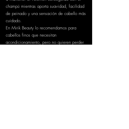
champú mientras aporta suavidad, facilidad
de peinado y una sensación de cabello más
cuidado.
En Mirik Beauty lo recomendamos para
cabellos finos que necesitan
acondicionamiento, pero no quieren perder
cuerpo ni movimiento.
Nota experta Mirik
Beauty
En Mirik Beauty, el volumen debe sentirse
sofisticado, no rígido.
Un cabello con volumen premium no se
ve cargado ni artificial: se ve ligero,
flexible, brillante y con movimiento. Por
eso Martom Deluxe Hair Code Volume es