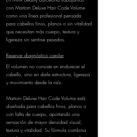
con Martom Deluxe Hair Code Volume
como una línea profesional pensada
para cabellos finos, planos o sin vitalidad
que necesitan más cuerpo, textura y
ligereza sin sentirse pesados.
Reservar diagnóstico capilar
El volumen no consiste en endurecer el
cabello, sino en darle estructura, ligereza
y movimiento desde la raíz.
Martom Deluxe Hair Code Volume está
diseñada para cabellos finos, planos o
con falta de cuerpo, aportando una
sensación de mayor densidad visual,
textura y vitalidad. Su fórmula combina