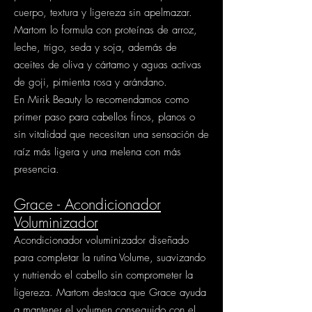
cuerpo, textura y ligereza sin apelmazar.
Martom lo formula con proteínas de arroz,
leche, trigo, seda y soja, además de
aceites de oliva y cártamo y aguas activas
de goji, pimienta rosa y arándano.
En Mirik Beauty lo recomendamos como
primer paso para cabellos finos, planos o
sin vitalidad que necesitan una sensación de
raíz más ligera y una melena con más
presencia.
Grace - Acondicionador
Voluminizador
Acondicionador voluminizador diseñado
para completar la rutina Volume, suavizando
y nutriendo el cabello sin comprometer la
ligereza. Martom destaca que Grace ayuda
a mantener el volumen conseguido con el