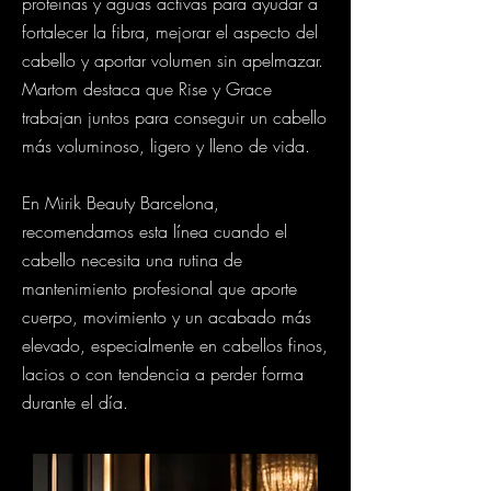
proteínas y aguas activas para ayudar a
fortalecer la fibra, mejorar el aspecto del
cabello y aportar volumen sin apelmazar.
Martom destaca que Rise y Grace
trabajan juntos para conseguir un cabello
más voluminoso, ligero y lleno de vida.
En Mirik Beauty Barcelona,
recomendamos esta línea cuando el
cabello necesita una rutina de
mantenimiento profesional que aporte
cuerpo, movimiento y un acabado más
elevado, especialmente en cabellos finos,
lacios o con tendencia a perder forma
durante el día.