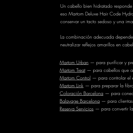
Un cabello bien hidratado responde 
eso Martom Deluxe Hair Code Hydrat
conservar un tacto sedoso y una im
La combinación adecuada depende d
neutralizar reflejos amarillos en cab
Martom Urban
— para purificar y pre
Martom Treat
— para cabellos que ade
Martom Control
— para controlar el 
Martom Link
— para preparar la fibra
Coloración Barcelona
— para conecta
Balayage Barcelona
— para clientas
Reserva Servicios
— para convertir la