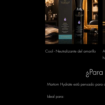
Vista rápida
Cool - Neutralizante del amarillo
A
h
¿Para
Martom Hydrate está pensado para ca
Ideal para: