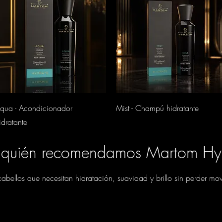
Vista rápida
Vista rápida
qua - Acondicionador
Mist - Champú hidratante
idratante
 quién recomendamos Martom Hy
bellos que necesitan hidratación, suavidad y brillo sin perder mov