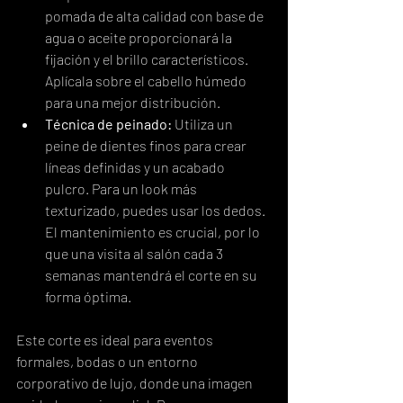
pomada de alta calidad con base de 
agua o aceite proporcionará la 
fijación y el brillo característicos. 
Aplícala sobre el cabello húmedo 
para una mejor distribución.
Técnica de peinado:
 Utiliza un 
peine de dientes finos para crear 
líneas definidas y un acabado 
pulcro. Para un look más 
texturizado, puedes usar los dedos. 
El mantenimiento es crucial, por lo 
que una visita al salón cada 3 
semanas mantendrá el corte en su 
forma óptima.
Este corte es ideal para eventos 
formales, bodas o un entorno 
corporativo de lujo, donde una imagen 