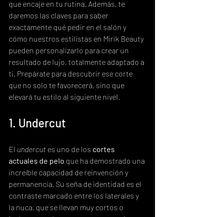
que encaje en tu rutina. Además, te 
daremos las claves para saber 
exactamente qué pedir en el salón y 
cómo nuestros estilistas en Mirik Beauty 
pueden personalizarlo para crear un 
resultado de lujo, totalmente adaptado a 
ti. Prepárate para descubrir ese corte 
que no solo te favorecerá, sino que 
elevará tu estilo al siguiente nivel.
1. Undercut
El 
undercut
 es uno de los 
cortes 
actuales de pelo
 que ha demostrado una 
increíble capacidad de reinvención y 
permanencia. Su seña de identidad es el 
contraste marcado entre los laterales y 
la nuca, que se llevan muy cortos o 