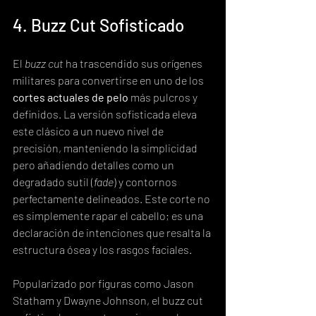
4. Buzz Cut Sofisticado
El 
buzz cut
 ha trascendido sus orígenes 
militares para convertirse en uno de los 
cortes actuales de pelo
 más pulcros y 
definidos. La versión sofisticada eleva 
este clásico a un nuevo nivel de 
precisión, manteniendo la simplicidad 
pero añadiendo detalles como un 
degradado sutil (
fade
) y contornos 
perfectamente delineados. Este corte no 
es simplemente rapar el cabello; es una 
declaración de intenciones que resalta la 
estructura ósea y los rasgos faciales.
Popularizado por figuras como Jason 
Statham y Dwayne Johnson, el buzz cut 