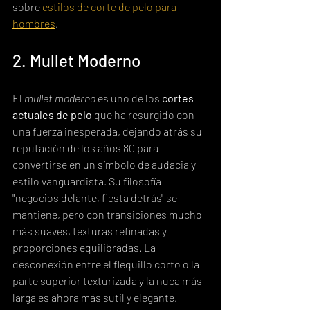
sobre 
estilos de corte de pelo para 
hombres
.
2. Mullet Moderno
El 
mullet moderno
 es uno de los 
cortes 
actuales de pelo
 que ha resurgido con 
una fuerza inesperada, dejando atrás su 
reputación de los años 80 para 
convertirse en un símbolo de audacia y 
estilo vanguardista. Su filosofía 
"negocios delante, fiesta detrás" se 
mantiene, pero con transiciones mucho 
más suaves, texturas refinadas y 
proporciones equilibradas. La 
desconexión entre el flequillo corto o la 
parte superior texturizada y la nuca más 
larga es ahora más sutil y elegante.