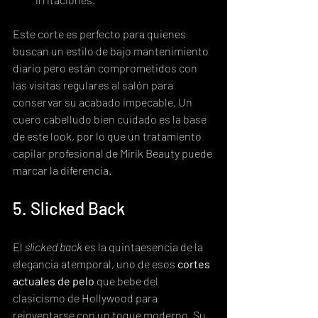
Este corte es perfecto para quienes 
buscan un estilo de bajo mantenimiento 
diario pero están comprometidos con 
las visitas regulares al salón para 
conservar su acabado impecable. Un 
cuero cabelludo bien cuidado es la base 
de este look, por lo que un tratamiento 
capilar profesional de Mirik Beauty puede 
marcar la diferencia.
5. Slicked Back
El 
slicked back
 es la quintaesencia de la 
elegancia atemporal, uno de esos 
cortes 
actuales de pelo
 que bebe del 
clasicismo de Hollywood para 
reinventarse con un toque moderno. Su 