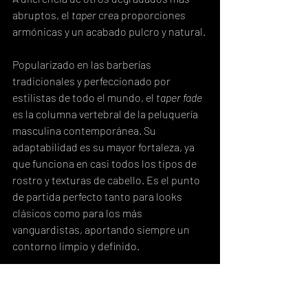
abruptos, el 
taper
 crea proporciones 
armónicas y un acabado pulcro y natural.
Popularizado en las barberías 
tradicionales y perfeccionado por 
estilistas de todo el mundo, el 
taper fade
es la columna vertebral de la peluquería 
masculina contemporánea. Su 
adaptabilidad es su mayor fortaleza, ya 
que funciona en casi todos los tipos de 
rostro y texturas de cabello. Es el punto 
de partida perfecto tanto para looks 
clásicos como para los más 
vanguardistas, aportando siempre un 
contorno limpio y definido.
Claves para un Taper Fade 
Perfecto