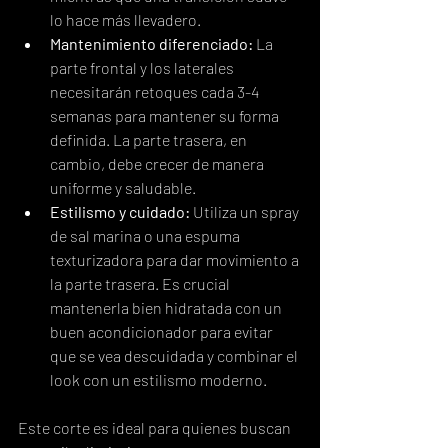
lo hace más llevadero.
Mantenimiento diferenciado:
 La 
parte frontal y los laterales 
necesitarán retoques cada 3-4 
semanas para mantener su forma 
definida. La parte trasera, en 
cambio, debe crecer de manera 
uniforme y saludable.
Estilismo y cuidado:
 Utiliza un spray 
de sal marina o una espuma 
texturizadora para dar movimiento a 
la parte trasera. Es crucial 
mantenerla bien hidratada con un 
buen acondicionador para evitar 
que se vea descuidada y combinar el 
look con un estilismo moderno.
Este corte es ideal para quienes buscan 