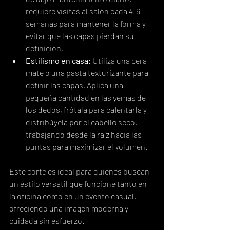
requiere visitas al salón cada 4-6 
semanas para mantener la forma y 
evitar que las capas pierdan su 
definición.
Estilismo en casa:
 Utiliza una cera 
mate o una pasta texturizante para 
definir las capas. Aplica una 
pequeña cantidad en las yemas de 
los dedos, frótala para calentarla y 
distribúyela por el cabello seco, 
trabajando desde la raíz hacia las 
puntas para maximizar el volumen.
Este corte es ideal para quienes buscan 
un estilo versátil que funcione tanto en 
la oficina como en un evento casual, 
ofreciendo una imagen moderna y 
cuidada sin esfuerzo.