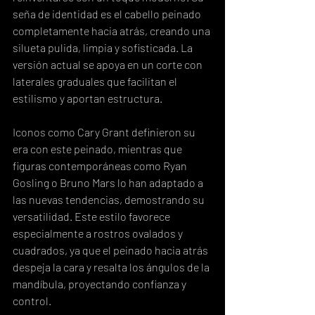
seña de identidad es el cabello peinado 
completamente hacia atrás, creando una 
silueta pulida, limpia y sofisticada. La 
versión actual se apoya en un corte con 
laterales graduales que facilitan el 
estilismo y aportan estructura.
Iconos como Cary Grant definieron su 
era con este peinado, mientras que 
figuras contemporáneas como Ryan 
Gosling o Bruno Mars lo han adaptado a 
las nuevas tendencias, demostrando su 
versatilidad. Este estilo favorece 
especialmente a rostros ovalados y 
cuadrados, ya que el peinado hacia atrás 
despeja la cara y resalta los ángulos de la 
mandíbula, proyectando confianza y 
control.