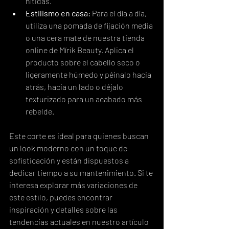
nítidas.
Estilismo en casa:
 Para el día a día, 
utiliza una pomada de fijación media 
o una cera mate de nuestra tienda 
online de Mírik Beauty. Aplica el 
producto sobre el cabello seco o 
ligeramente húmedo y péinalo hacia 
atrás, hacia un lado o déjalo 
texturizado para un acabado más 
rebelde.
Este corte es ideal para quienes buscan 
un look moderno con un toque de 
sofisticación y están dispuestos a 
dedicar tiempo a su mantenimiento. Si te 
interesa explorar más variaciones de 
este estilo, puedes encontrar 
inspiración y detalles sobre las 
tendencias actuales en nuestro artículo 