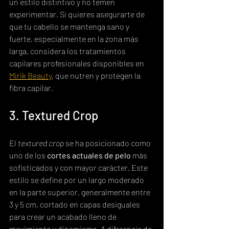
un estilo distintivo y no temen 
experimentar. Si quieres asegurarte de 
que tu cabello se mantenga sano y 
fuerte, especialmente en la zona más 
larga, considera los tratamientos 
capilares profesionales disponibles en 
Mirik Beauty
, que nutren y protegen la 
fibra capilar.
3. Textured Crop
El 
textured crop
 se ha posicionado como 
uno de los 
cortes actuales de pelo
 más 
sofisticados y con mayor carácter. Este 
estilo se define por un largo moderado 
en la parte superior, generalmente entre 
3 y 5 cm, cortado en capas desiguales 
para crear un acabado lleno de 
movimiento y dinamismo. A diferencia de 