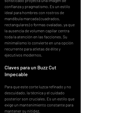
sofisticado proyecta una imagen de 
confianza y pragmatismo. Es un estilo 
ideal para hombres con rostros de 
mandíbula marcada (cuadrados, 
rectangulares) o formas ovaladas, ya que 
la ausencia de volumen capilar centra 
toda la atención en las facciones. Su 
minimalismo lo convierte en una opción 
recurrente para atletas de élite y 
ejecutivos modernos.
Claves para un Buzz Cut 
Impecable
Para que este corte luzca refinado y no 
descuidado, la técnica y el cuidado 
posterior son cruciales. Es un estilo que 
exige un mantenimiento constante para 
mantener su nitidez.