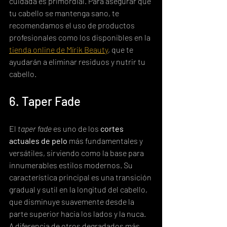
cuidada es primordial. Para asegurar que 
tu cabello se mantenga sano, te 
recomendamos el uso de productos 
profesionales como los disponibles en la 
tienda online de Mírik Beauty
, que te 
ayudarán a eliminar residuos y nutrir tu 
cabello.
6. Taper Fade
El 
taper fade
 es uno de los 
cortes 
actuales de pelo
 más fundamentales y 
versátiles, sirviendo como la base para 
innumerables estilos modernos. Su 
característica principal es una transición 
gradual y sutil en la longitud del cabello, 
que disminuye suavemente desde la 
parte superior hacia los lados y la nuca. 
A diferencia de otros degradados más 