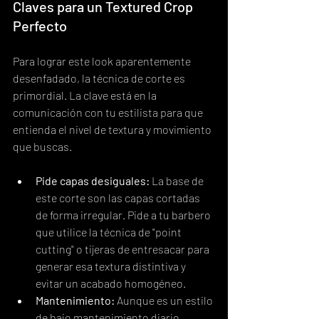
Claves para un Textured Crop 
Perfecto
Para lograr este look aparentemente 
desenfadado, la técnica de corte es 
primordial. La clave está en la 
comunicación con tu estilista para que 
entienda el nivel de textura y movimiento 
que buscas.
Pide capas desiguales:
 La base de 
este corte son las capas cortadas 
de forma irregular. Pide a tu barbero 
que utilice la técnica de "point 
cutting" o tijeras de entresacar para 
generar esa textura distintiva y 
evitar un acabado homogéneo.
Mantenimiento:
 Aunque es un estilo 
de bajo mantenimiento diario, 