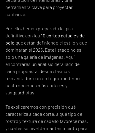
herramienta clave para proyectar 
confianza.
Por ello, hemos preparado la guía 
definitiva con los 
10 cortes actuales de 
pelo
 que están definiendo el estilo y que 
dominarán el 2025. Este listado no es 
solo una galería de imágenes. Aquí 
encontrarás un análisis detallado de 
cada propuesta, desde clásicos 
reinventados con un toque moderno 
hasta opciones más audaces y 
vanguardistas.
Te explicaremos con precisión qué 
caracteriza a cada corte, a qué tipo de 
rostro y textura de cabello favorece más, 
y cuál es su nivel de mantenimiento para 