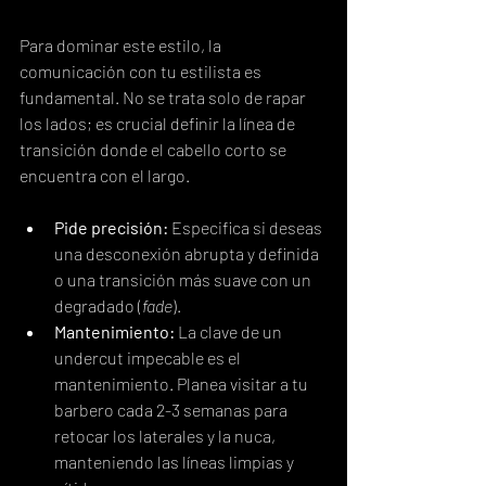
Para dominar este estilo, la 
comunicación con tu estilista es 
fundamental. No se trata solo de rapar 
los lados; es crucial definir la línea de 
transición donde el cabello corto se 
encuentra con el largo.
Pide precisión:
 Especifica si deseas 
una desconexión abrupta y definida 
o una transición más suave con un 
degradado (
fade
).
Mantenimiento:
 La clave de un 
undercut impecable es el 
mantenimiento. Planea visitar a tu 
barbero cada 2-3 semanas para 
retocar los laterales y la nuca, 
manteniendo las líneas limpias y 