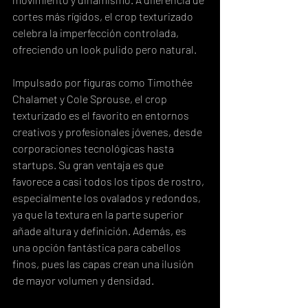
cortes más rígidos, el crop texturizado 
celebra la imperfección controlada, 
ofreciendo un look pulido pero natural.
Impulsado por figuras como Timothée 
Chalamet y Cole Sprouse, el crop 
texturizado es el favorito en entornos 
creativos y profesionales jóvenes, desde 
corporaciones tecnológicas hasta 
startups. Su gran ventaja es que 
favorece a casi todos los tipos de rostro, 
especialmente los ovalados y redondos, 
ya que la textura en la parte superior 
añade altura y definición. Además, es 
una opción fantástica para cabellos 
finos, pues las capas crean una ilusión 
de mayor volumen y densidad.