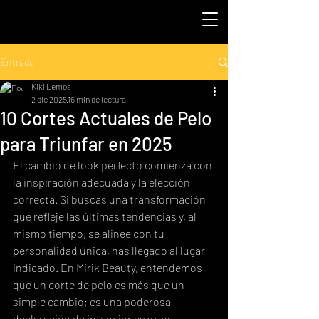
Entrada
Kiki Lemos
2 dic 2025
16 min de lectura
10 Cortes Actuales de Pelo
para Triunfar en 2025
El cambio de look perfecto comienza con 
la inspiración adecuada y la elección 
correcta. Si buscas una transformación 
que refleje las últimas tendencias y, al 
mismo tiempo, se alinee con tu 
personalidad única, has llegado al lugar 
indicado. En Mirik Beauty, entendemos 
que un corte de pelo es más que un 
simple cambio; es una poderosa 
declaración de intenciones y una 