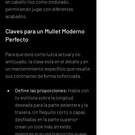
en cabello liso como ondulado, 
permitiendo jugar con diferentes 
acabados.
Claves para un Mullet Moderno 
Perfecto
Para que este corte luzca actual y no 
anticuado, la clave está en el detalle y en 
un mantenimiento específico que resalte 
sus contrastes de forma sofisticada.
Define las proporciones:
 Habla con 
tu estilista sobre la longitud 
deseada para la parte delantera y la 
trasera. Un flequillo corto o capas 
desfiladas en la parte superior 
crean un look más atrevido, 
mientras que una transición suave 