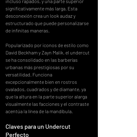
incluso rapados, y una parte superior 
significativamente más larga. Esta 
desconexión crea un look audaz y 
estructurado que puede personalizarse 
de infinitas maneras.
Popularizado por iconos de estilo como 
David Beckham y Zayn Malik, el undercut 
se ha consolidado en las barberías 
urbanas más prestigiosas por su 
versatilidad. Funciona 
excepcionalmente bien en rostros 
ovalados, cuadrados y de diamante, ya 
que la altura en la parte superior alarga 
visualmente las facciones y el contraste 
acentúa la línea de la mandíbula.
Claves para un Undercut 
Perfecto