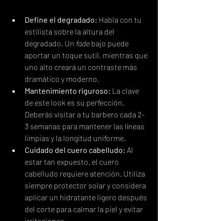
Define el degradado:
 Habla con tu 
estilista sobre la altura del 
degradado. Un 
fade
 bajo puede 
aportar un toque sutil, mientras que 
uno alto creará un contraste más 
dramático y moderno.
Mantenimiento riguroso:
 La clave 
de este look es su perfección. 
Deberás visitar a tu barbero cada 2-
3 semanas para mantener las líneas 
limpias y la longitud uniforme.
Cuidado del cuero cabelludo:
 Al 
estar tan expuesto, el cuero 
cabelludo requiere atención. Utiliza 
siempre protector solar y considera 
aplicar un hidratante ligero después 
del corte para calmar la piel y evitar 
irritaciones.