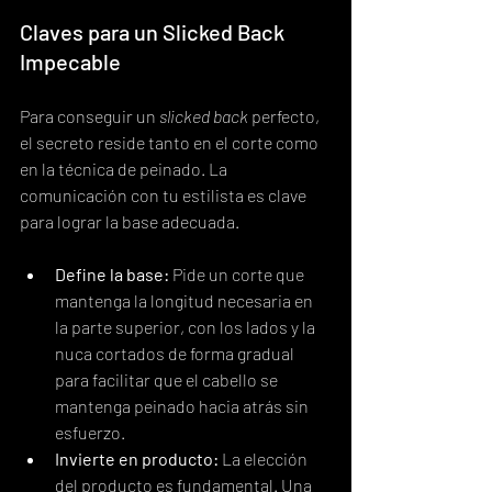
Claves para un Slicked Back 
Impecable
Para conseguir un 
slicked back
 perfecto, 
el secreto reside tanto en el corte como 
en la técnica de peinado. La 
comunicación con tu estilista es clave 
para lograr la base adecuada.
Define la base:
 Pide un corte que 
mantenga la longitud necesaria en 
la parte superior, con los lados y la 
nuca cortados de forma gradual 
para facilitar que el cabello se 
mantenga peinado hacia atrás sin 
esfuerzo.
Invierte en producto:
 La elección 
del producto es fundamental. Una 