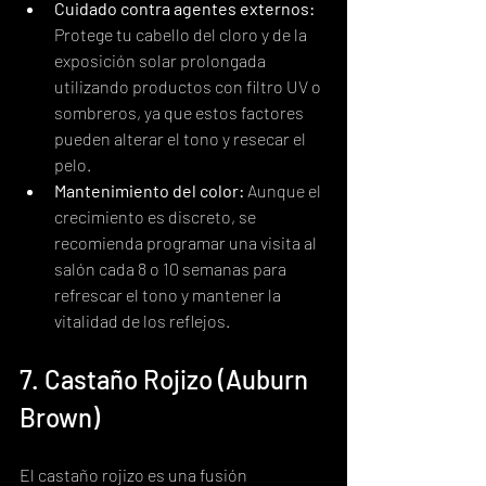
Cuidado contra agentes externos:
Protege tu cabello del cloro y de la 
exposición solar prolongada 
utilizando productos con filtro UV o 
sombreros, ya que estos factores 
pueden alterar el tono y resecar el 
pelo.
Mantenimiento del color:
 Aunque el 
crecimiento es discreto, se 
recomienda programar una visita al 
salón cada 8 o 10 semanas para 
refrescar el tono y mantener la 
vitalidad de los reflejos.
7. Castaño Rojizo (Auburn 
Brown)
El castaño rojizo es una fusión 