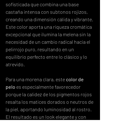
sofisticada que combina una base 
castaña intensa con subtonos rojizos, 
creando una dimensión cálida y vibrante. 
Este color aporta una riqueza cromática 
excepcional que ilumina la melena sin la 
necesidad de un cambio radical hacia el 
pelirrojo puro, resultando en un 
equilibrio perfecto entre lo clásico y lo 
atrevido.
Para una morena clara, este 
color de 
pelo
 es especialmente favorecedor 
porque la calidez de los pigmentos rojos 
resalta los matices dorados o neutros de 
la piel, aportando luminosidad al rostro. 
El resultado es un look elegante y con 
carácter, que evoca la sofisticación de 
actrices como Catherine Zeta-Jones en 
sus épocas de melena más cálida o las 