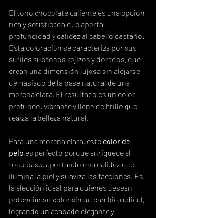
El tono chocolate caliente es una opción 
rica y sofisticada que aporta 
profundidad y calidez al cabello castaño. 
Esta coloración se caracteriza por sus 
sutiles subtonos rojizos y dorados, que 
crean una dimensión lujosa sin alejarse 
demasiado de la base natural de una 
morena clara. El resultado es un color 
profundo, vibrante y lleno de brillo que 
realza la belleza natural.
Para una morena clara, este 
color de 
pelo
 es perfecto porque enriquece el 
tono base, aportando una calidez que 
ilumina la piel y suaviza las facciones. Es 
la elección ideal para quienes desean 
potenciar su color sin un cambio radical, 
logrando un acabado elegante y 