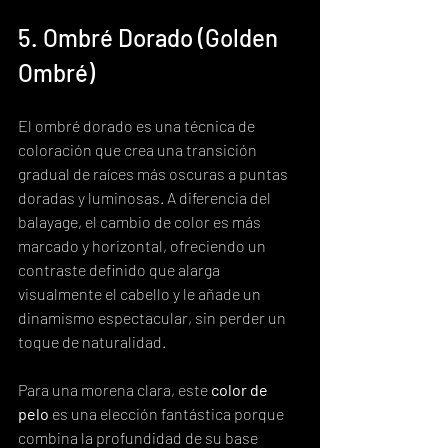
5. Ombré Dorado (Golden 
Ombré)
El ombré dorado es una técnica de 
coloración que crea una transición 
gradual de raíces más oscuras a puntas 
doradas y luminosas. A diferencia del 
balayage, el cambio de color es más 
marcado y horizontal, ofreciendo un 
contraste definido que alarga 
visualmente el cabello y le añade un 
dinamismo espectacular, sin perder un 
toque de naturalidad.
Para una morena clara, este 
color de 
pelo
 es una elección fantástica porque 
combina la profundidad de su base 