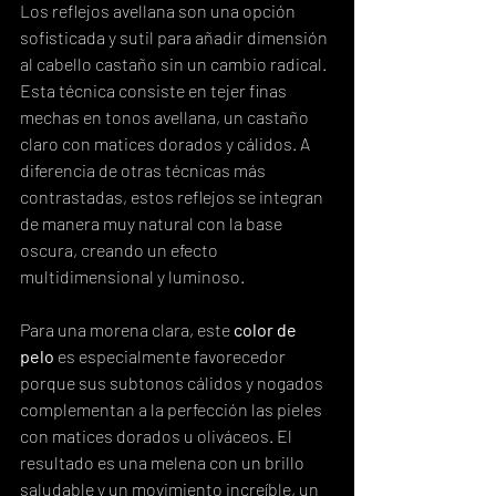
Los reflejos avellana son una opción 
sofisticada y sutil para añadir dimensión 
al cabello castaño sin un cambio radical. 
Esta técnica consiste en tejer finas 
mechas en tonos avellana, un castaño 
claro con matices dorados y cálidos. A 
diferencia de otras técnicas más 
contrastadas, estos reflejos se integran 
de manera muy natural con la base 
oscura, creando un efecto 
multidimensional y luminoso.
Para una morena clara, este 
color de 
pelo
 es especialmente favorecedor 
porque sus subtonos cálidos y nogados 
complementan a la perfección las pieles 
con matices dorados u oliváceos. El 
resultado es una melena con un brillo 
saludable y un movimiento increíble, un 