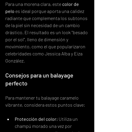
Para una morena clara, este 
color de 
pelo
 es ideal porque aporta una calidez 
radiante que complementa los subtonos 
de la piel sin necesidad de un cambio 
drástico. El resultado es un look "besado 
por el sol", lleno de dimensión y 
movimiento, como el que popularizaron 
celebridades como Jessica Alba y Eiza 
González.
Consejos para un balayage 
perfecto
Para mantener tu balayage caramelo 
vibrante, considera estos puntos clave:
Protección del color:
 Utiliza un 
champú morado una vez por 