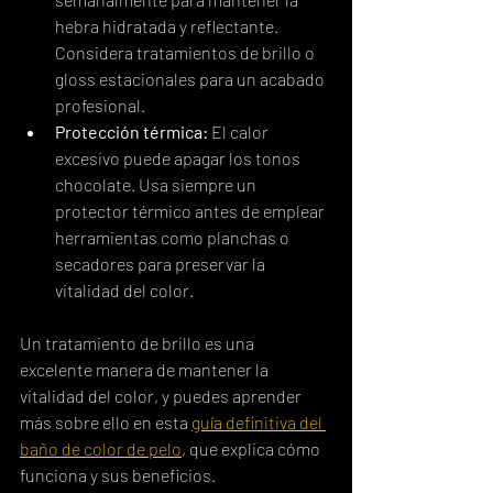
hebra hidratada y reflectante. 
Considera tratamientos de brillo o 
gloss estacionales para un acabado 
profesional.
Protección térmica:
 El calor 
excesivo puede apagar los tonos 
chocolate. Usa siempre un 
protector térmico antes de emplear 
herramientas como planchas o 
secadores para preservar la 
vitalidad del color.
Un tratamiento de brillo es una 
excelente manera de mantener la 
vitalidad del color, y puedes aprender 
más sobre ello en esta 
guía definitiva del 
baño de color de pelo
, que explica cómo 
funciona y sus beneficios.