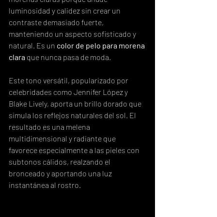
luminosidad y calidez sin crear un 
contraste demasiado fuerte, 
manteniendo un aspecto sofisticado y 
natural. Es un 
color de pelo para morena 
clara
 que nunca pasa de moda.
Este tono versátil, popularizado por 
celebridades como Jennifer López y 
Blake Lively, aporta un brillo dorado que 
simula los reflejos naturales del sol. El 
resultado es una melena 
multidimensional y radiante que 
favorece especialmente a las pieles con 
subtonos cálidos, realzando el 
bronceado y aportando una luz 
instantánea al rostro.