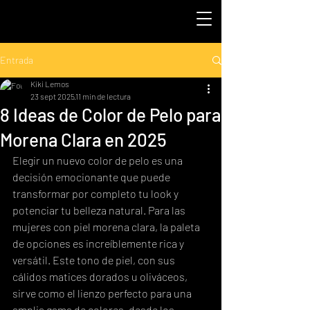
Entrada
Kiki Lemos
23 sept 2025
11 min de lectura
8 Ideas de Color de Pelo para
Morena Clara en 2025
Elegir un nuevo color de pelo es una 
decisión emocionante que puede 
transformar por completo tu look y 
potenciar tu belleza natural. Para las 
mujeres con piel morena clara, la paleta 
de opciones es increíblemente rica y 
versátil. Este tono de piel, con sus 
cálidos matices dorados u oliváceos, 
sirve como el lienzo perfecto para una 
amplia gama de colores, desde los 