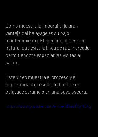
Como muestra la infografía, la gran 
ventaja del balayage es su bajo 
mantenimiento. El crecimiento es tan 
natural que evita la línea de raíz marcada, 
permitiéndote espaciar las visitas al 
salón.
Este vídeo muestra el proceso y el 
impresionante resultado final de un 
balayage caramelo en una base oscura.
https://www.youtube.com/embed/BauiCtyMUkg