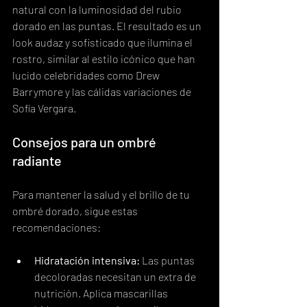
natural con la luminosidad del rubio 
dorado en las puntas. El resultado es un 
look audaz y sofisticado que ilumina el 
rostro, similar al estilo icónico que han 
lucido celebridades como Drew 
Barrymore y las cálidas variaciones de 
Sofía Vergara.
Consejos para un ombré 
radiante
Para mantener la salud y el brillo de tu 
ombré dorado, sigue estas 
recomendaciones:
Hidratación intensiva:
 Las puntas 
decoloradas necesitan un extra de 
nutrición. Aplica mascarillas 