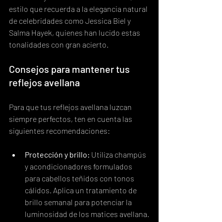
estilo que recuerda a la elegancia natural 
de celebridades como Jessica Biel y 
Salma Hayek, quienes han lucido estas 
tonalidades con gran acierto.
Consejos para mantener tus 
reflejos avellana
Para que tus reflejos avellana luzcan 
siempre perfectos, ten en cuenta las 
siguientes recomendaciones:
Protección y brillo:
 Utiliza champús 
y acondicionadores formulados 
para cabellos teñidos con tonos 
cálidos. Aplica un tratamiento de 
brillo semanal para potenciar la 
luminosidad de los matices avellana.