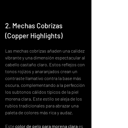
2. Mechas Cobrizas 
(Copper Highlights)
Las mechas cobrizas añaden una calidez 
vibrante y una dimensión espectacular al 
cabello castaño claro. Estos reflejos con 
tonos rojizos y anaranjados crean un 
contraste llamativo contra la base más 
oscura, complementando a la perfección 
los subtonos cálidos típicos de la piel 
morena clara. Este estilo se aleja de los 
rubios tradicionales para abrazar una 
paleta de colores más rica y audaz.
Este 
color de pelo para morena clara
 es 