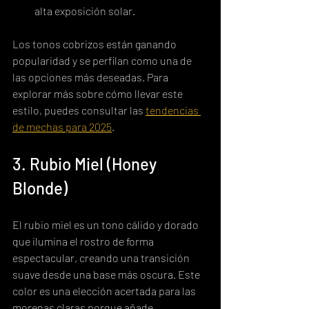
alta exposición solar.
Los tonos cobrizos están ganando 
popularidad y se perfilan como una de 
las opciones más deseadas. Para 
explorar más sobre cómo llevar este 
estilo, puedes consultar las 
tendencias 
de mechas para 2025
.
3. Rubio Miel (Honey 
Blonde)
El rubio miel es un tono cálido y dorado 
que ilumina el rostro de forma 
espectacular, creando una transición 
suave desde una base más oscura. Este 
color es una elección acertada para las 
morenas claras porque añade 