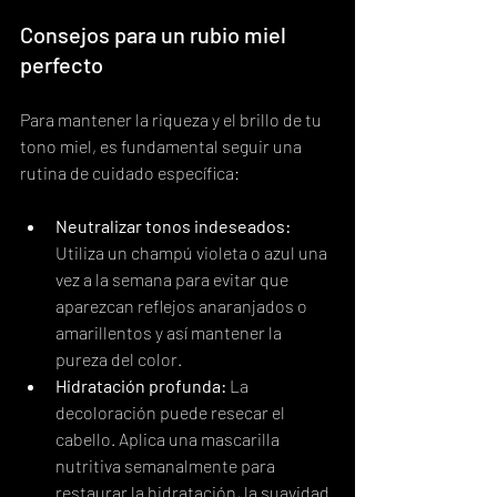
Consejos para un rubio miel 
perfecto
Para mantener la riqueza y el brillo de tu 
tono miel, es fundamental seguir una 
rutina de cuidado específica:
Neutralizar tonos indeseados:
Utiliza un champú violeta o azul una 
vez a la semana para evitar que 
aparezcan reflejos anaranjados o 
amarillentos y así mantener la 
pureza del color.
Hidratación profunda:
 La 
decoloración puede resecar el 
cabello. Aplica una mascarilla 
nutritiva semanalmente para 
restaurar la hidratación, la suavidad 