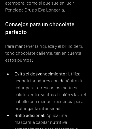
atemporal como el que suelen lucir 
Penélope Cruz o Eva Longoria.
Consejos para un chocolate 
perfecto
Para mantener la riqueza y el brillo de tu 
tono chocolate caliente, ten en cuenta 
estos puntos:
Evita el desvanecimiento:
 Utiliza 
acondicionadores con depósito de 
color para refrescar los matices 
cálidos entre visitas al salón y lava el 
cabello con menos frecuencia para 
prolongar la intensidad.
Brillo adicional:
 Aplica una 
mascarilla capilar nutritiva 
semanalmente para mantener la 