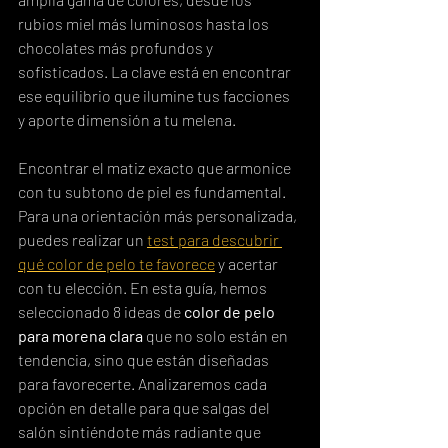
rubios miel más luminosos hasta los 
chocolates más profundos y 
sofisticados. La clave está en encontrar 
ese equilibrio que ilumine tus facciones 
y aporte dimensión a tu melena.
Encontrar el matiz exacto que armonice 
con tu subtono de piel es fundamental. 
Para una orientación más personalizada, 
puedes realizar un 
test para descubrir 
qué color de pelo te favorece
 y acertar 
con tu elección. En esta guía, hemos 
seleccionado 8 ideas de 
color de pelo 
para morena clara
 que no solo están en 
tendencia, sino que están diseñadas 
para favorecerte. Analizaremos cada 
opción en detalle para que salgas del 
salón sintiéndote más radiante que 