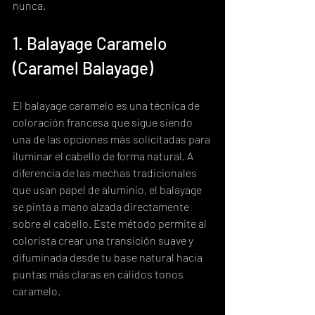
nunca.
1. Balayage Caramelo 
(Caramel Balayage)
El balayage caramelo es una técnica de 
coloración francesa que sigue siendo 
una de las opciones más solicitadas para 
iluminar el cabello de forma natural. A 
diferencia de las mechas tradicionales 
que usan papel de aluminio, el balayage 
se pinta a mano alzada directamente 
sobre el cabello. Este método permite al 
colorista crear una transición suave y 
difuminada desde tu base natural hacia 
puntas más claras en cálidos tonos 
caramelo.