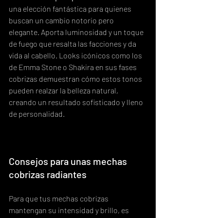
una elección fantástica para quienes 
buscan un cambio notorio pero 
elegante. Aporta luminosidad y un toque 
de fuego que resalta las facciones y da 
vida al cabello. Looks icónicos como los 
de Emma Stone o Shakira en sus fases 
cobrizas demuestran cómo estos tonos 
pueden realzar la belleza natural, 
creando un resultado sofisticado y lleno 
de personalidad.
Consejos para unas mechas 
cobrizas radiantes
Para que tus mechas cobrizas 
mantengan su intensidad y brillo, es 