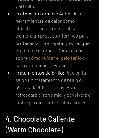
y el brillo.
Protección térmica:
 Antes de usar 
herramientas de calor como 
planchas o secadores, aplica 
siempre un protector térmico para 
proteger la fibra capilar y evitar que 
el color se degrade. Conoce más 
sobre 
cómo cuidar el pelo teñido
para prolongar su vitalidad.
Tratamientos de brillo:
 Pide en tu 
salón un tratamiento de brillo o 
gloss
 cada 6-8 semanas. Esto 
refrescará el tono miel y devolverá el 
lustre perdido entre coloraciones.
4. Chocolate Caliente 
(Warm Chocolate)