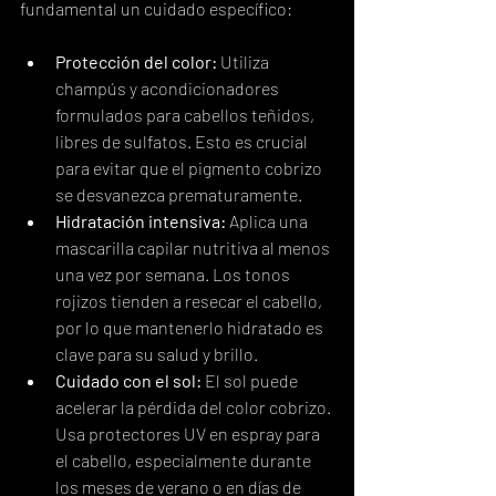
fundamental un cuidado específico:
Protección del color:
 Utiliza 
champús y acondicionadores 
formulados para cabellos teñidos, 
libres de sulfatos. Esto es crucial 
para evitar que el pigmento cobrizo 
se desvanezca prematuramente.
Hidratación intensiva:
 Aplica una 
mascarilla capilar nutritiva al menos 
una vez por semana. Los tonos 
rojizos tienden a resecar el cabello, 
por lo que mantenerlo hidratado es 
clave para su salud y brillo.
Cuidado con el sol:
 El sol puede 
acelerar la pérdida del color cobrizo. 
Usa protectores UV en espray para 
el cabello, especialmente durante 
los meses de verano o en días de 