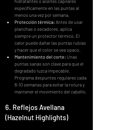
hidratantes o aceites capilares 
específicamente en las puntas al 
menos una vez por semana.
Protección térmica:
 Antes de usar 
planchas o secadores, aplica 
siempre un protector térmico. El 
calor puede dañar las puntas rubias 
y hacer que el color se vea opaco.
Mantenimiento del corte:
 Unas 
puntas sanas son clave para que el 
degradado luzca impecable. 
Programa despuntes regulares cada 
8-10 semanas para evitar la rotura y 
mantener el movimiento del cabello.
6. Reflejos Avellana 
(Hazelnut Highlights)