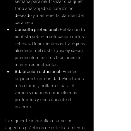
semana para neutralizar cualquier 
tono anaranjado o cobrizo no 
deseado y mantener la claridad del 
caramelo.
Consulta profesional:
 Habla con tu 
estilista sobre la colocación de los 
reflejos. Unas mechas estratégicas 
alrededor del rostro (
money piece
) 
pueden iluminar tus facciones de 
manera espectacular.
Adaptación estacional:
 Puedes 
jugar con la intensidad. Pide tonos 
más claros y brillantes para el 
verano y matices caramelo más 
profundos y ricos durante el 
invierno.
La siguiente infografía resume los 
aspectos prácticos de este tratamiento.