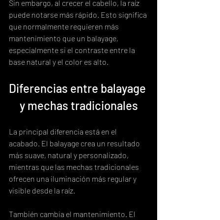
Sin embargo, al crecer el cabello, la raíz 
puede notarse más rápido. Esto significa 
que normalmente requieren más 
mantenimiento que un balayage, 
especialmente si el contraste entre la 
base natural y el color es alto.
Diferencias entre balayage 
y mechas tradicionales
La principal diferencia está en el 
acabado. El balayage crea un resultado 
más suave, natural y personalizado, 
mientras que las mechas tradicionales 
ofrecen una iluminación más regular y 
visible desde la raíz.
También cambia el mantenimiento. El 