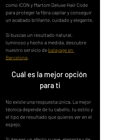
como ICON y Martom Deluxe Hair Code 
para proteger la fibra capilar y conseguir 
un acabado brillante, cuidado y elegante.
Si buscas un resultado natural, 
luminoso y hecho a medida, descubre 
nuestro servicio de 
balayage en 
Barcelona
.
Cuál es la mejor opción 
para ti
No existe una respuesta única. La mejor 
técnica depende de tu cabello, tu estilo y 
el tipo de resultado que quieres ver en el 
espejo.
Si deseas un efecto suave, elegante y de 