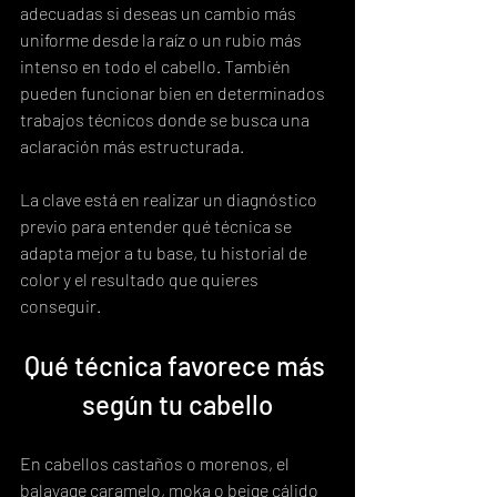
adecuadas si deseas un cambio más 
uniforme desde la raíz o un rubio más 
intenso en todo el cabello. También 
pueden funcionar bien en determinados 
trabajos técnicos donde se busca una 
aclaración más estructurada.
La clave está en realizar un diagnóstico 
previo para entender qué técnica se 
adapta mejor a tu base, tu historial de 
color y el resultado que quieres 
conseguir.
Qué técnica favorece más 
según tu cabello
En cabellos castaños o morenos, el 
balayage caramelo, moka o beige cálido 