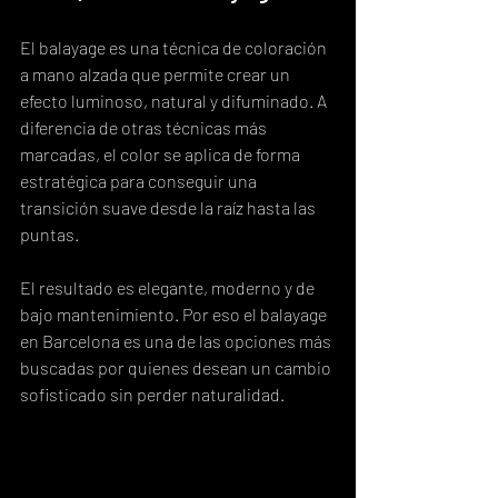
El balayage es una técnica de coloración 
a mano alzada que permite crear un 
efecto luminoso, natural y difuminado. A 
diferencia de otras técnicas más 
marcadas, el color se aplica de forma 
estratégica para conseguir una 
transición suave desde la raíz hasta las 
puntas.
El resultado es elegante, moderno y de 
bajo mantenimiento. Por eso el balayage 
en Barcelona es una de las opciones más 
buscadas por quienes desean un cambio 
sofisticado sin perder naturalidad.