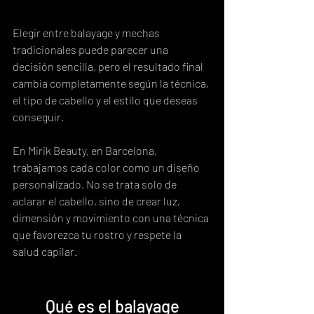
Elegir entre balayage y mechas 
tradicionales puede parecer una 
decisión sencilla, pero el resultado final 
cambia completamente según la técnica, 
el tipo de cabello y el estilo que deseas 
conseguir.
En Mirik Beauty, en Barcelona, 
trabajamos cada color como un diseño 
personalizado. No se trata solo de 
aclarar el cabello, sino de crear luz, 
dimensión y movimiento con una técnica 
que favorezca tu rostro y respete la 
salud capilar.
Qué es el balayage