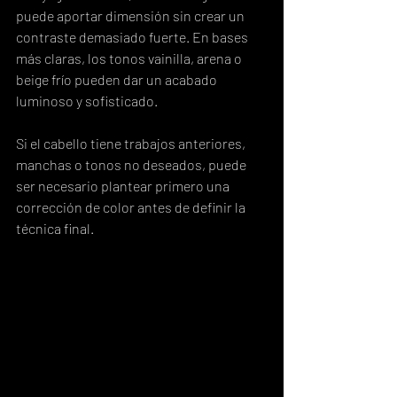
puede aportar dimensión sin crear un 
contraste demasiado fuerte. En bases 
más claras, los tonos vainilla, arena o 
beige frío pueden dar un acabado 
luminoso y sofisticado.
Si el cabello tiene trabajos anteriores, 
manchas o tonos no deseados, puede 
ser necesario plantear primero una 
corrección de color antes de definir la 
técnica final.