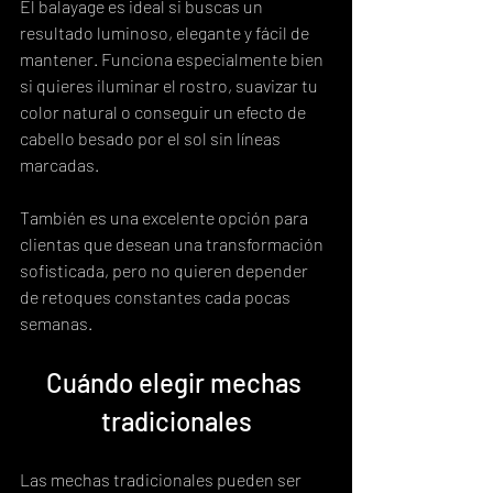
El balayage es ideal si buscas un 
resultado luminoso, elegante y fácil de 
mantener. Funciona especialmente bien 
si quieres iluminar el rostro, suavizar tu 
color natural o conseguir un efecto de 
cabello besado por el sol sin líneas 
marcadas.
También es una excelente opción para 
clientas que desean una transformación 
sofisticada, pero no quieren depender 
de retoques constantes cada pocas 
semanas.
Cuándo elegir mechas 
tradicionales
Las mechas tradicionales pueden ser 