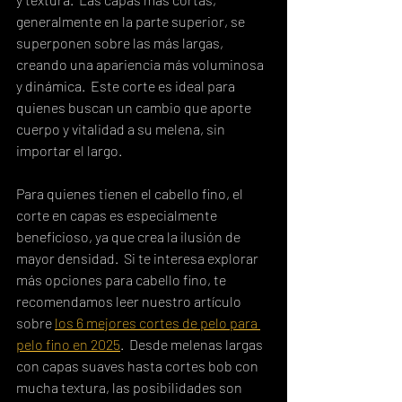
generalmente en la parte superior, se 
superponen sobre las más largas, 
creando una apariencia más voluminosa 
y dinámica.  Este corte es ideal para 
quienes buscan un cambio que aporte 
cuerpo y vitalidad a su melena, sin 
importar el largo.
Para quienes tienen el cabello fino, el 
corte en capas es especialmente 
beneficioso, ya que crea la ilusión de 
mayor densidad.  Si te interesa explorar 
más opciones para cabello fino, te 
recomendamos leer nuestro artículo 
sobre 
los 6 mejores cortes de pelo para 
pelo fino en 2025
.  Desde melenas largas 
con capas suaves hasta cortes bob con 
mucha textura, las posibilidades son 