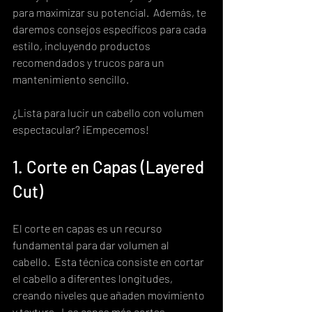
para maximizar su potencial.  Además, te 
daremos consejos específicos para cada 
estilo, incluyendo productos 
recomendados y trucos para un 
mantenimiento sencillo.  
¿Lista para lucir un cabello con volumen 
espectacular? ¡Empecemos!
1. Corte en Capas (Layered 
Cut)
El corte en capas es un recurso 
fundamental para dar volumen al 
cabello.  Esta técnica consiste en cortar 
el cabello a diferentes longitudes, 
creando niveles que añaden movimiento 
y textura.  Las capas más cortas, 