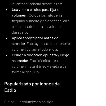
levantar el cabello desde la raíz.
Usa velcro o rulos para fijar el 
volumen:
  Coloca los rulos en el 
flequillo húmedo y deja secar al aire 
o con secador para un volumen 
duradero.
Aplica spray fijador antes del 
secado:
  Esto ayudará a mantener el 
volumen durante todo el día.
Peina en dirección opuesta y luego 
acomoda:
  Esta técnica crea 
volumen instantáneo y ayuda a dar 
forma al flequillo.
Popularizado por Iconos de 
Estilo
El flequillo volumizado ha sido 