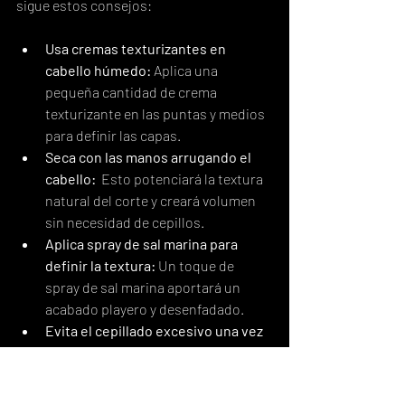
sigue estos consejos:
Usa cremas texturizantes en 
cabello húmedo:
 Aplica una 
pequeña cantidad de crema 
texturizante en las puntas y medios 
para definir las capas.
Seca con las manos arrugando el 
cabello:
  Esto potenciará la textura 
natural del corte y creará volumen 
sin necesidad de cepillos.
Aplica spray de sal marina para 
definir la textura:
 Un toque de 
spray de sal marina aportará un 
acabado playero y desenfadado.
Evita el cepillado excesivo una vez 
seco:
  El cepillado puede deshacer 
la textura del shag y restarle 
volumen.