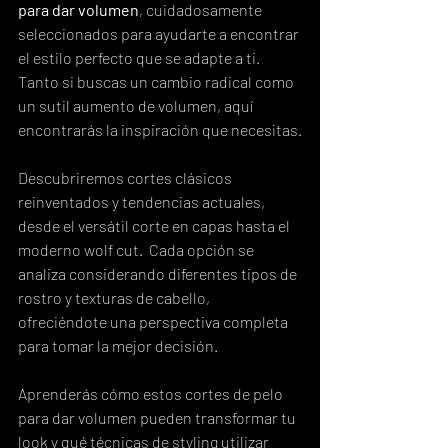
para dar volumen
, cuidadosamente 
seleccionados para ayudarte a encontrar 
el estilo perfecto que se adapte a ti.  
Tanto si buscas un cambio radical como 
un sutil aumento de volumen, aquí 
encontrarás la inspiración que necesitas.
Descubriremos cortes clásicos 
reinventados y tendencias actuales, 
desde el versátil corte en capas hasta el 
moderno wolf cut.  Cada opción se 
analiza considerando diferentes tipos de 
rostro y texturas de cabello, 
ofreciéndote una perspectiva completa 
para tomar la mejor decisión.
Aprenderás cómo estos cortes de pelo 
para dar volumen pueden transformar tu 
look y qué técnicas de styling utilizar 