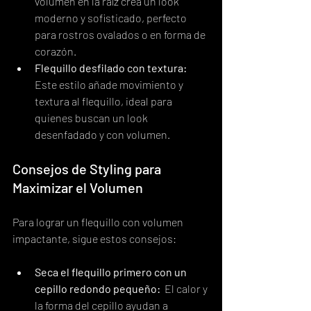
volumen en la raíz crea un look 
moderno y sofisticado, perfecto 
para rostros ovalados o en forma de 
corazón.
Flequillo desfilado con textura:
Este estilo añade movimiento y 
textura al flequillo, ideal para 
quienes buscan un look 
desenfadado y con volumen.
Consejos de Styling para 
Maximizar el Volumen
Para lograr un flequillo con volumen 
impactante, sigue estos consejos:
Seca el flequillo primero con un 
cepillo redondo pequeño:
  El calor y 
la forma del cepillo ayudan a 