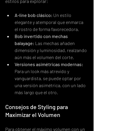
estilos para explorar:
A-line bob clásico:
 Un estilo 
elegante y atemporal que enmarca 
el rostro de forma favorecedora.
Bob invertido con mechas 
balayage:
 Las mechas añaden 
dimensión y luminosidad, realzando 
aún más el volumen del corte.
Versiones asimétricas modernas:
Para un look más atrevido y 
vanguardista, se puede optar por 
una versión asimétrica, con un lado 
más largo que el otro.
Consejos de Styling para 
Maximizar el Volumen
Para obtener el máximo volumen con un 