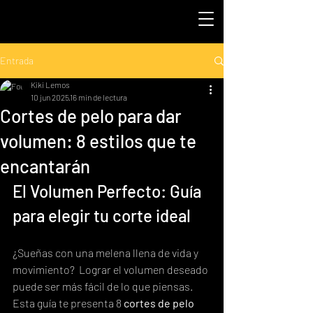
Entrada
Kiki Lemos
10 jun 2025
16 min de lectura
Cortes de pelo para dar
volumen: 8 estilos que te
encantarán
El Volumen Perfecto: Guía 
para elegir tu corte ideal
¿Sueñas con una melena llena de vida y 
movimiento?  Lograr el volumen deseado 
puede ser más fácil de lo que piensas.  
Esta guía te presenta 8 
cortes de pelo 