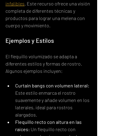
infalibles
. Este recurso ofrece una visión 
completa de diferentes técnicas y 
productos para lograr una melena con 
cuerpo y movimiento.
Ejemplos y Estilos
El flequillo volumizado se adapta a 
diferentes estilos y formas de rostro.  
Algunos ejemplos incluyen:
Curtain bangs con volumen lateral:
Este estilo enmarca el rostro 
suavemente y añade volumen en los 
laterales, ideal para rostros 
alargados.
Flequillo recto con altura en las 
raíces:
 Un flequillo recto con 