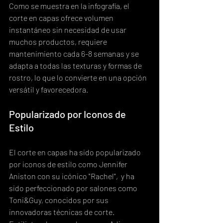
Como se muestra en la infografía, el 
corte en capas ofrece volumen 
instantáneo sin necesidad de usar 
muchos productos, requiere 
mantenimiento cada 6-8 semanas y se 
adapta a todas las texturas y formas de 
rostro, lo que lo convierte en una opción 
versátil y favorecedora.
Popularizado por Iconos de 
Estilo
El corte en capas ha sido popularizado 
por iconos de estilo como Jennifer 
Aniston con su icónico "Rachel",  y ha 
sido perfeccionado por salones como 
Toni&Guy, conocidos por sus 
innovadoras técnicas de corte.  