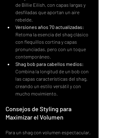
de Billie Eilish, con capas largas y 
desfiladas que aportan un aire 
rebelde.
Versiones años 70 actualizadas:
Retoma la esencia del shag clásico 
con flequillos cortina y capas 
pronunciadas, pero con un toque 
contemporáneo.
Shag bob para cabellos medios:
Combina la longitud de un bob con 
las capas características del shag, 
creando un estilo versátil y con 
mucho movimiento.
Consejos de Styling para 
Maximizar el Volumen
Para un shag con volumen espectacular, 