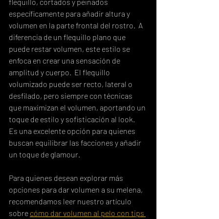
flequillo, cortados y peinados 
específicamente para añadir altura y 
volumen en la parte frontal del rostro.  A 
diferencia de un flequillo plano que 
puede restar volumen, este estilo se 
enfoca en crear una sensación de 
amplitud y cuerpo.  El flequillo 
volumizado puede ser recto, lateral o 
desfilado, pero siempre con técnicas 
que maximizan el volumen, aportando un 
toque de estilo y sofisticación al look.  
Es una excelente opción para quienes 
buscan equilibrar las facciones y añadir 
un toque de glamour.
Para quienes desean explorar más 
opciones para dar volumen a su melena, 
recomendamos leer nuestro artículo 
sobre 
cómo dar volumen al pelo con tips 