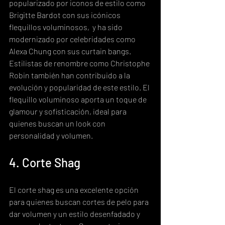
popularizado por iconos de estilo como 
Brigitte Bardot con sus icónicos 
flequillos voluminosos,  y ha sido 
modernizado por celebridades como 
Alexa Chung con sus curtain bangs.  
Estilistas de renombre como Christophe 
Robin también han contribuido a la 
evolución y popularidad de este estilo. El 
flequillo voluminoso aporta un toque de 
glamour y sofisticación, ideal para 
quienes buscan un look con 
personalidad y volumen.
4. Corte Shag
El corte shag es una excelente opción 
para quienes buscan cortes de pelo para 
dar volumen y un estilo desenfadado y 