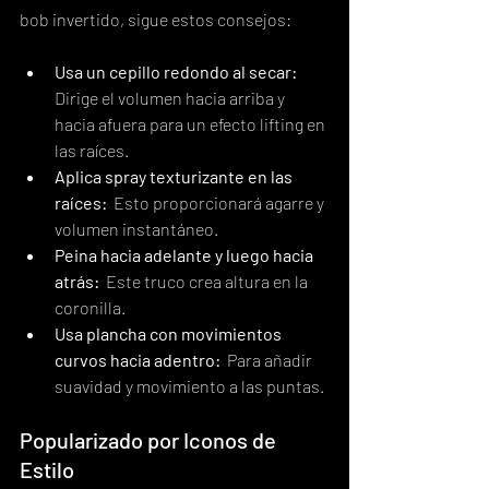
bob invertido, sigue estos consejos:
Usa un cepillo redondo al secar:
Dirige el volumen hacia arriba y 
hacia afuera para un efecto lifting en 
las raíces.
Aplica spray texturizante en las 
raíces:
  Esto proporcionará agarre y 
volumen instantáneo.
Peina hacia adelante y luego hacia 
atrás:
  Este truco crea altura en la 
coronilla.
Usa plancha con movimientos 
curvos hacia adentro:
  Para añadir 
suavidad y movimiento a las puntas.
Popularizado por Iconos de 
Estilo