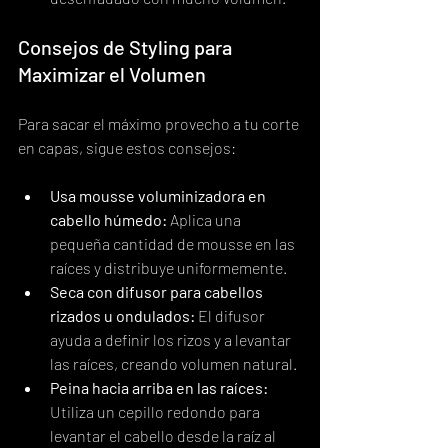
Consejos de Styling para 
Maximizar el Volumen
Para sacar el máximo provecho a tu corte 
en capas, sigue estos consejos:
Usa mousse voluminizadora en 
cabello húmedo:
 Aplica una 
pequeña cantidad de mousse en las 
raíces y distribuye uniformemente.
Seca con difusor para cabellos 
rizados u ondulados:
 El difusor 
ayuda a definir los rizos y a levantar 
las raíces, creando volumen natural.
Peina hacia arriba en las raíces:
Utiliza un cepillo redondo para 
levantar el cabello desde la raíz al 