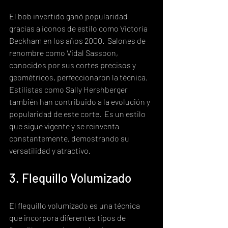
El bob invertido ganó popularidad 
gracias a iconos de estilo como Victoria 
Beckham en los años 2000.  Salones de 
renombre como Vidal Sassoon, 
conocidos por sus cortes precisos y 
geométricos, perfeccionaron la técnica.  
Estilistas como Sally Hershberger 
también han contribuido a la evolución y 
popularidad de este corte.  Es un estilo 
que sigue vigente y se reinventa 
constantemente, demostrando su 
versatilidad y atractivo.
3. Flequillo Volumizado
El flequillo volumizado es una técnica 
que incorpora diferentes tipos de 