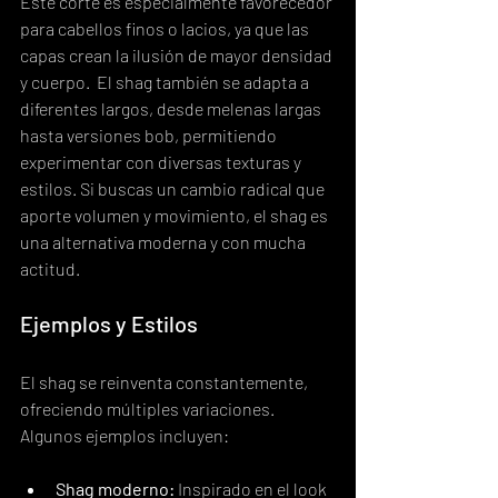
Este corte es especialmente favorecedor 
para cabellos finos o lacios, ya que las 
capas crean la ilusión de mayor densidad 
y cuerpo.  El shag también se adapta a 
diferentes largos, desde melenas largas 
hasta versiones bob, permitiendo 
experimentar con diversas texturas y 
estilos. Si buscas un cambio radical que 
aporte volumen y movimiento, el shag es 
una alternativa moderna y con mucha 
actitud.
Ejemplos y Estilos
El shag se reinventa constantemente, 
ofreciendo múltiples variaciones. 
Algunos ejemplos incluyen:
Shag moderno:
 Inspirado en el look 