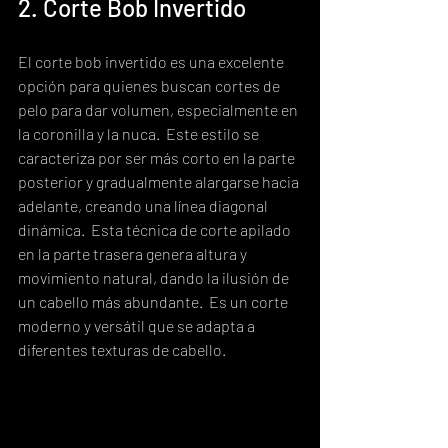
2. Corte Bob Invertido
El corte bob invertido es una excelente 
opción para quienes buscan cortes de 
pelo para dar volumen, especialmente en 
la coronilla y la nuca.  Este estilo se 
caracteriza por ser más corto en la parte 
posterior y gradualmente alargarse hacia 
adelante, creando una línea diagonal 
dinámica.  Esta técnica de corte apilado 
en la parte trasera genera altura y 
movimiento natural, dando la ilusión de 
un cabello más abundante.  Es un corte 
moderno y versátil que se adapta a 
diferentes texturas de cabello.