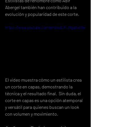
Estilistas de renombre como Adir 
Abergel también han contribuido a la 
evolución y popularidad de este corte.
https://www.youtube.com/embed/JFJ3gqhxtdw
El video muestra cómo un estilista crea 
un corte en capas, demostrando la 
técnica y el resultado final.  Sin duda, el 
corte en capas es una opción atemporal 
y versátil para quienes buscan un look 
con volumen y movimiento.