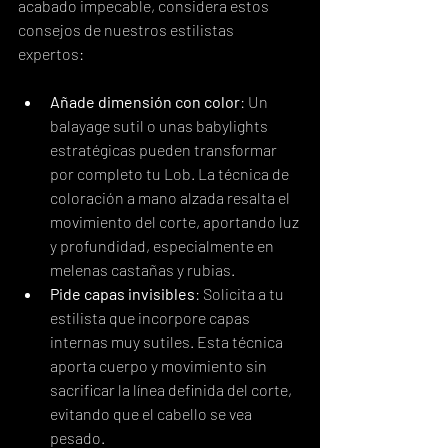
acabado impecable, considera estos 
consejos de nuestros estilistas 
expertos:
Añade dimensión con color
: Un 
balayage sutil o unas babylights 
estratégicas pueden transformar 
por completo tu Lob. La técnica de 
coloración a mano alzada resalta el 
movimiento del corte, aportando luz 
y profundidad, especialmente en 
melenas castañas y rubias.
Pide capas invisibles
: Solicita a tu 
estilista que incorpore capas 
internas muy sutiles. Esta técnica 
aporta cuerpo y movimiento sin 
sacrificar la línea definida del corte, 
evitando que el cabello se vea 
pesado.