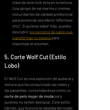
clave de este look está en la textura. 
Usa sprays de sal marina o cremas 
texturizantes de calidad profesional 
para potenciar ese efecto "effortless 
chic". Si quieres saber más, puedes 
descubrir 
los secretos de salón que 
transforman tu melena
 para 
maximizar el volumen.
5. Corte Wolf Cut (Estilo 
Lobo)
El Wolf Cut es una explosión de audacia y 
textura que ha conquistado las redes y 
las pasarelas, consolidándose como un 
corte de pelo mujer de moda
 para 
quienes no temen destacar. Este estilo 
híbrido, que fusiona la rebeldía del 
mullet