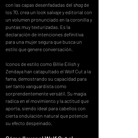
con las capas desenfadadas del 
shag
 de 
los 70, crea un look salvaje y editorial con 
un volumen pronunciado en la coronilla y 
puntas muy texturizadas. Es la 
declaración de intenciones definitiva 
para una mujer segura que busca un 
estilo que genere conversación.
Iconos de estilo como Billie Eilish y 
Zendaya han catapultado el Wolf Cut a la 
fama, demostrando su capacidad para 
ser tanto vanguardista como 
sorprendentemente versátil. Su magia 
radica en el movimiento y la actitud que 
aporta, siendo ideal para cabellos con 
cierta ondulación natural que potencie 
su efecto despeinado.