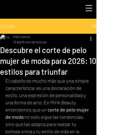
Entrada
Kiki Lemos
15 feb
15 min de lectura
Descubre el corte de pelo
mujer de moda para 2026: 10
estilos para triunfar
El cabello es mucho más que una simple 
característica; es una declaración de 
estilo, una expresión de personalidad y 
una forma de arte. En Mirik Beauty, 
entendemos que un 
corte de pelo mujer 
de moda
 no solo sigue las tendencias, 
sino que las adapta para realzar tu 
belleza única y tu estilo de vida en la 