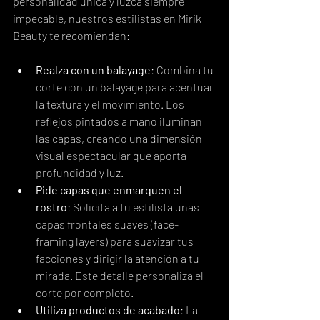
personalidad única y luzca siempre 
impecable, nuestros estilistas en Mirik 
Beauty te recomiendan:
Realza con un balayage
: Combina tu 
corte con un balayage para acentuar 
la textura y el movimiento. Los 
reflejos pintados a mano iluminan 
las capas, creando una dimensión 
visual espectacular que aporta 
profundidad y luz.
Pide capas que enmarquen el 
rostro
: Solicita a tu estilista unas 
capas frontales suaves (face-
framing layers) para suavizar tus 
facciones y dirigir la atención a tu 
mirada. Este detalle personaliza el 
corte por completo.
Utiliza productos de acabado
: La 