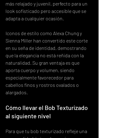
más relajado y juvenil, perfecto para un 
look sofisticado pero accesible que se 
adapta a cualquier ocasión.
Iconos de estilo como Alexa Chung y 
Sienna Miller han convertido este corte 
en su seña de identidad, demostrando 
que la elegancia no está reñida con la 
naturalidad. Su gran ventaja es que 
aporta cuerpo y volumen, siendo 
especialmente favorecedor para 
cabellos finos y rostros ovalados o 
alargados.
Cómo llevar el Bob Texturizado 
al siguiente nivel
Para que tu bob texturizado refleje una 