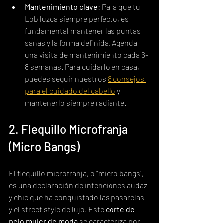
Mantenimiento clave
: Para que tu 
Lob luzca siempre perfecto, es 
fundamental mantener las puntas 
sanas y la forma definida. Agenda 
una visita de mantenimiento cada 6-
8 semanas. Para cuidarlo en casa, 
puedes seguir nuestros 
8 consejos 
para el cuidado del cabello
 y 
mantenerlo siempre radiante.
2. Flequillo Microfranja 
(Micro Bangs)
El flequillo microfranja, o "micro bangs", 
es una declaración de intenciones audaz 
y chic que ha conquistado las pasarelas 
y el street style de lujo. Este 
corte de 
pelo mujer de moda
 se caracteriza por 