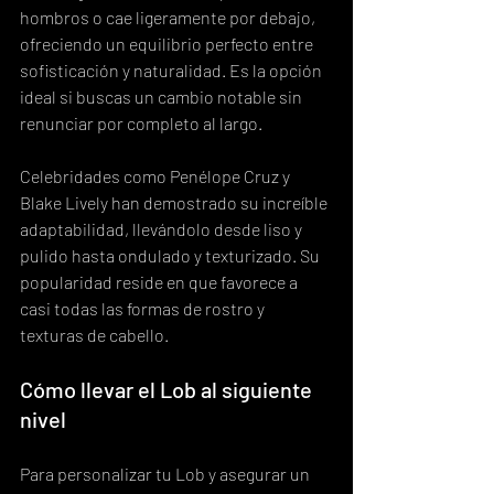
hombros o cae ligeramente por debajo, 
ofreciendo un equilibrio perfecto entre 
sofisticación y naturalidad. Es la opción 
ideal si buscas un cambio notable sin 
renunciar por completo al largo.
Celebridades como Penélope Cruz y 
Blake Lively han demostrado su increíble 
adaptabilidad, llevándolo desde liso y 
pulido hasta ondulado y texturizado. Su 
popularidad reside en que favorece a 
casi todas las formas de rostro y 
texturas de cabello.
Cómo llevar el Lob al siguiente 
nivel
Para personalizar tu Lob y asegurar un 