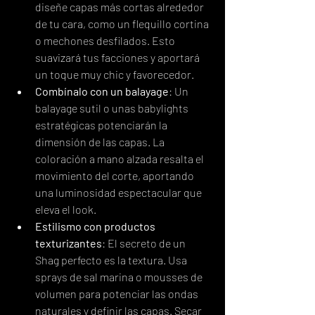
diseñe capas más cortas alrededor 
de tu cara, como un flequillo cortina 
o mechones desfilados. Esto 
suavizará tus facciones y aportará 
un toque muy chic y favorecedor.
Combínalo con un balayage
: Un 
balayage sutil o unas babylights 
estratégicas potenciarán la 
dimensión de las capas. La 
coloración a mano alzada resalta el 
movimiento del corte, aportando 
una luminosidad espectacular que 
eleva el look.
Estilismo con productos 
texturizantes
: El secreto de un 
Shag perfecto es la textura. Usa 
sprays de sal marina o mousses de 
volumen para potenciar las ondas 
naturales y definir las capas. Secar 