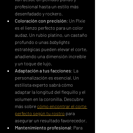
profesional hasta un estilo más 
desenfadado y rockero.
Coloración con precisión
: Un Pixie 
es el lienzo perfecto para un color 
audaz. Un rubio platino, un castaño 
profundo o unas 
babylights
estratégicas pueden elevar el corte, 
añadiendo una dimensión increíble 
y un toque de lujo.
Adaptación a tus facciones
: La 
personalización es esencial. Un 
estilista experto sabrá cómo 
adaptar la longitud del flequillo y el 
volumen en la coronilla. Descubre 
más sobre 
cómo encontrar el corte 
perfecto según tu rostro
 para 
asegurar un resultado favorecedor.
Mantenimiento profesional
: Para 