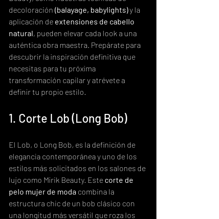
decoloración 
(balayage, babylights)
 y la 
aplicación de 
extensiones de cabello 
natural
, pueden elevar cada look a una 
auténtica obra maestra. Prepárate para 
descubrir la inspiración definitiva que 
necesitas para tu próxima 
transformación capilar y atrévete a 
definir tu propio estilo.
1. Corte Lob (Long Bob)
El Lob, o Long Bob, es la definición de 
elegancia contemporánea y uno de los 
estilos más solicitados en los salones de 
lujo como Mirik Beauty. Este 
corte de 
pelo mujer de moda
 combina la 
estructura chic de un bob clásico con 
una longitud más versátil que roza los 