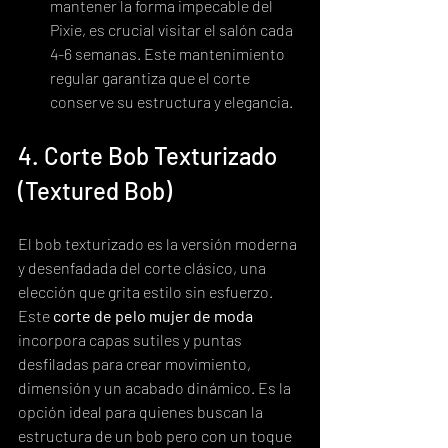
mantener la forma impecable del 
Pixie, es crucial visitar el salón cada 
4-6 semanas. Este mantenimiento 
regular garantiza que el corte 
conserve su estructura y elegancia.
4. Corte Bob Texturizado 
(Textured Bob)
El bob texturizado es la versión moderna 
y desenfadada del corte clásico, una 
elección que grita estilo sin esfuerzo. 
Este 
corte de pelo mujer de moda
incorpora capas sutiles y puntas 
desfiladas para crear movimiento, 
dimensión y un acabado dinámico. Es la 
opción ideal para quienes buscan la 
estructura de un bob pero con un toque 