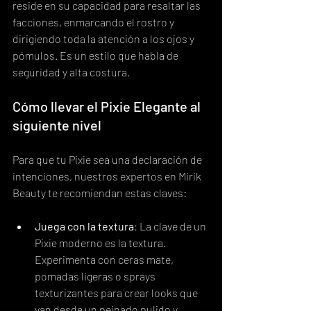
reside en su capacidad para resaltar las 
facciones, enmarcando el rostro y 
dirigiendo toda la atención a los ojos y 
pómulos. Es un estilo que habla de 
seguridad y alta costura.
Cómo llevar el Pixie Elegante al 
siguiente nivel
Para que tu Pixie sea una declaración de 
intenciones, nuestros expertos en Mirik 
Beauty te recomiendan estas claves:
Juega con la textura
: La clave de un 
Pixie moderno es la textura. 
Experimenta con ceras mate, 
pomadas ligeras o sprays 
texturizantes para crear looks que 
van desde un peinado pulido y 