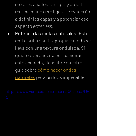
mejores aliados. Un spray de sal 
marina o una cera ligera te ayudarán 
a definir las capas y a potenciar ese 
aspecto 
effortless
.
Potencia las ondas naturales
: Este 
corte brilla con luz propia cuando se 
lleva con una textura ondulada. Si 
quieres aprender a perfeccionar 
este acabado, descubre nuestra 
guía sobre 
cómo hacer ondas 
naturales
 para un look impecable.
https://www.youtube.com/embed/CA8sbup7DE
A