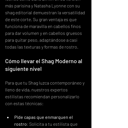
más parisina y Natasha Lyonne con su 
shag editorial demuestran la versatilidad 
de este corte. Su gran ventaja es que 
funciona de maravilla en cabellos finos 
para dar volumen y en cabellos gruesos 
para quitar peso, adaptándose a casi 
todas las texturas y formas de rostro.
Cómo llevar el Shag Moderno al 
siguiente nivel
Para que tu Shag luzca contemporáneo y 
lleno de vida, nuestros expertos 
estilistas recomiendan personalizarlo 
con estas técnicas:
Pide capas que enmarquen el 
rostro
: Solicita a tu estilista que 