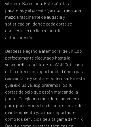
vibrante Barcelona. Este año, las 
pasarelas y el 
street style
 nos traen una 
mezcla fascinante de audacia y 
sofisticación, donde cada corte se 
convierte en un lienzo para la 
autoexpresión.
Desde la elegancia atemporal de un Lob 
perfectamente ejecutado hasta la 
vanguardia rebelde de un Wolf Cut, cada 
estilo ofrece una oportunidad única para 
reinventarte y sentirte poderosa. En esta 
guía exclusiva, exploraremos los 10 
cortes de pelo que están marcando la 
pauta. Desglosaremos detalladamente 
para quién es ideal cada uno, su nivel de 
mantenimiento y, lo más importante, 
cómo los servicios de alta gama de Mirik 
Beauty, como nuestras técnicas de 