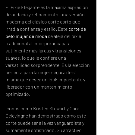
El Pixie Elegante es la máxima expresión 
de audacia y refinamiento, una versión 
moderna del clásico corte corto que 
irradia confianza y estilo. Este 
corte de 
pelo mujer de moda
 se aleja del pixie 
tradicional al incorporar capas 
sutilmente más largas y transiciones 
suaves, lo que le confiere una 
versatilidad sorprendente. Es la elección 
perfecta para la mujer segura de sí 
misma que desea un look impactante y 
liberador con un mantenimiento 
optimizado.
Iconos como Kristen Stewart y Cara 
Delevingne han demostrado cómo este 
corte puede ser a la vez vanguardista y 
sumamente sofisticado. Su atractivo 