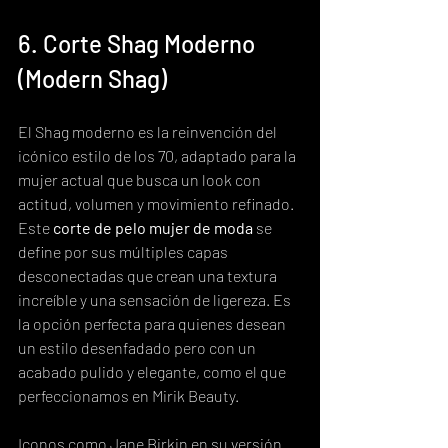
6. Corte Shag Moderno 
(Modern Shag)
El Shag moderno es la reinvención del 
icónico estilo de los 70, adaptado para la 
mujer actual que busca un look con 
actitud, volumen y movimiento refinado. 
Este 
corte de pelo mujer de moda
 se 
define por sus múltiples capas 
desconectadas que crean una textura 
increíble y una sensación de ligereza. Es 
la opción perfecta para quienes desean 
un estilo desenfadado pero con un 
acabado pulido y elegante, como el que 
perfeccionamos en Mirik Beauty.
Iconos como Jane Birkin en su versión 