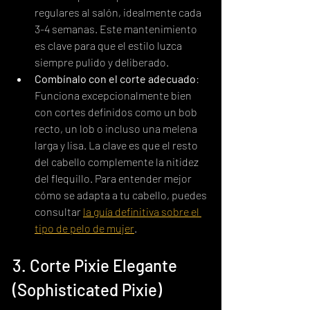
regulares al salón, idealmente cada 
3-4 semanas. Este mantenimiento 
es clave para que el estilo luzca 
siempre pulido y deliberado.
Combínalo con el corte adecuado
: 
Funciona excepcionalmente bien 
con cortes definidos como un bob 
recto, un lob o incluso una melena 
larga y lisa. La clave es que el resto 
del cabello complemente la nitidez 
del flequillo. Para entender mejor 
cómo se adapta a tu cabello, puedes 
consultar 
la guía definitiva sobre el 
tipo de pelo de mujer
.
3. Corte Pixie Elegante 
(Sophisticated Pixie)