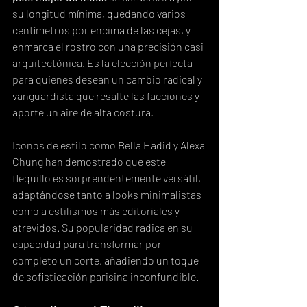
su longitud mínima, quedando varios 
centímetros por encima de las cejas, y 
enmarca el rostro con una precisión casi 
arquitectónica. Es la elección perfecta 
para quienes desean un cambio radical y 
vanguardista que resalte las facciones y 
aporte un aire de alta costura.
Iconos de estilo como Bella Hadid y Alexa 
Chung han demostrado que este 
flequillo es sorprendentemente versátil, 
adaptándose tanto a looks minimalistas 
como a estilismos más editoriales y 
atrevidos. Su popularidad radica en su 
capacidad para transformar por 
completo un corte, añadiendo un toque 
de sofisticación parisina inconfundible.