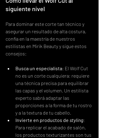
Cómo llevar el Wolf Cut al 
siguiente nivel
Para dominar este corte tan técnico y 
asegurar un resultado de alta costura, 
confía en la maestría de nuestros 
estilistas en Mirik Beauty y sigue estos 
consejos:
Busca un especialista
: El Wolf Cut 
no es un corte cualquiera; requiere 
una técnica precisa para equilibrar 
las capas y el volumen. Un estilista 
experto sabrá adaptar las 
proporciones a la forma de tu rostro 
y a la textura de tu cabello.
Invierte en productos de 
styling
: 
Para replicar el acabado de salón, 
los productos texturizantes son tus 