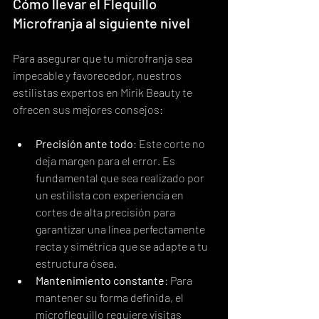
Cómo llevar el Flequillo 
Microfranja al siguiente nivel
Para asegurar que tu microfranja sea 
impecable y favorecedor, nuestros 
estilistas expertos en Mirik Beauty te 
ofrecen sus mejores consejos:
Precisión ante todo
: Este corte no 
deja margen para el error. Es 
fundamental que sea realizado por 
un estilista con experiencia en 
cortes de alta precisión para 
garantizar una línea perfectamente 
recta y simétrica que se adapte a tu 
estructura ósea.
Mantenimiento constante
: Para 
mantener su forma definida, el 
microflequillo requiere visitas 