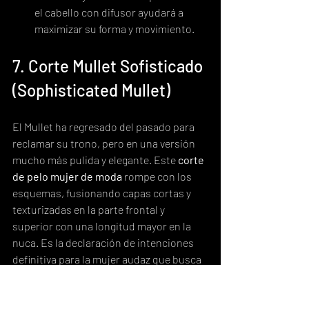
el cabello con difusor ayudará a 
maximizar su forma y movimiento.
7. Corte Mullet Sofisticado 
(Sophisticated Mullet)
El Mullet ha regresado del pasado para 
reclamar su trono, pero en una versión 
mucho más pulida y elegante. Este 
corte 
de pelo mujer de moda
 rompe con los 
esquemas, fusionando capas cortas y 
texturizadas en la parte frontal y 
superior con una longitud mayor en la 
nuca. Es la declaración de intenciones 
definitiva para la mujer audaz que busca 
un estilo vanguardista sin renunciar a la 
sofisticación.